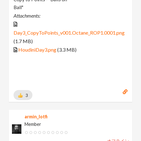
Ball"
Attachments:
Day3_CopyToPoints_v001.Octane_ROP1.0001.png
(1.7 MB)
HoudiniDay3.png
(3.3 MB)
3
armin_lotfi
Member
オフライン