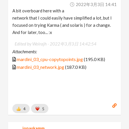
2022年3月3日 14:41
A bit overboard here with a
network that I could easily have simplified a lot, but I
focused on trying Karma ( and solaris ) for a change.
And for later, too... :x
Edited by Wolrajh -
2022年3月3日 14:42:54
Attachments:
mardini_03_cpu-copytopoints.jpg
(195.0 KB)
mardini_03_network.jpg
(187.0 KB)
4
5
jonaskamm