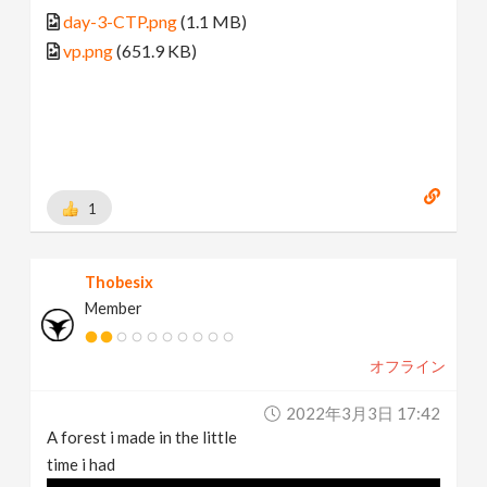
day-3-CTP.png
(1.1 MB)
vp.png
(651.9 KB)
1
Thobesix
Member
オフライン
2022年3月3日 17:42
A forest i made in the little
time i had