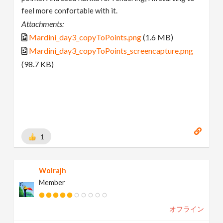
feel more confortable with it.
Attachments:
Mardini_day3_copyToPoints.png
(1.6 MB)
Mardini_day3_copyToPoints_screencapture.png
(98.7 KB)
1
Wolrajh
Member
オフライン