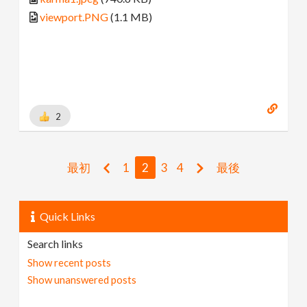
viewport.PNG
(1.1 MB)
2
最初
1
2
3
4
最後
Quick Links
Search links
Show recent posts
Show unanswered posts