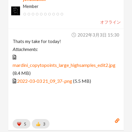
Member
オフライン
2022年3月3日 15:30
Thats my take for today!
Attachments:
mardini_copytopoints_large_highsamples_edit2.jpg
(8.4 MB)
2022-03-03 21_09_37-.png
(5.5 MB)
5
3