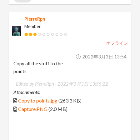
PierreRpn
Member
オフライン
2022年3月3日 13:54
Copy all the stuff to the
points
Edited by PierreRpn -
2022年3月3日 13:55:22
Attachments:
Copy to points.jpg
(263.3 KB)
Capture.PNG
(2.0 MB)