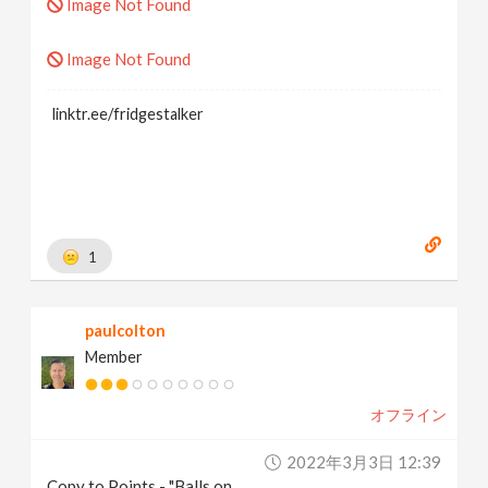
Image Not Found
Image Not Found
linktr.ee/fridgestalker
1
paulcolton
Member
オフライン
2022年3月3日 12:39
Copy to Points - "Balls on