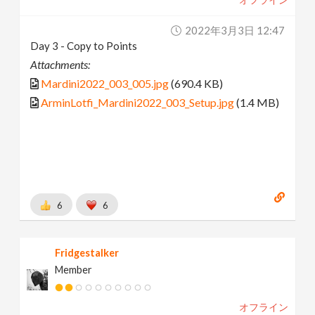
2022年3月3日 12:47
Day 3 - Copy to Points
Attachments:
Mardini2022_003_005.jpg
(690.4 KB)
ArminLotfi_Mardini2022_003_Setup.jpg
(1.4 MB)
6
6
Fridgestalker
Member
オフライン