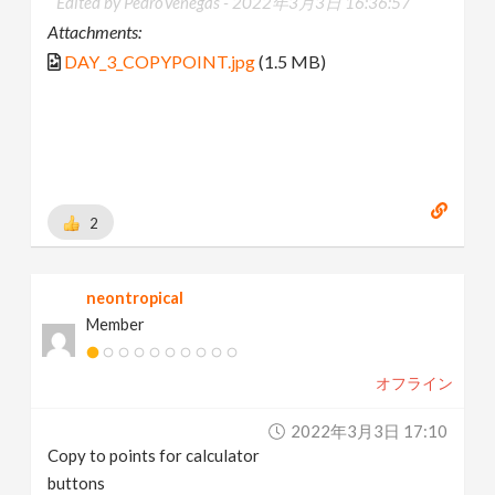
Edited by PedroVenegas -
2022年3月3日 16:36:57
Attachments:
DAY_3_COPYPOINT.jpg
(1.5 MB)
2
neontropical
Member
オフライン
2022年3月3日 17:10
Copy to points for calculator
buttons