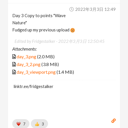
2022年3月3日 12:49
Day 3 Copy to points "Wave
Nature"
Fudged up my previous upload
Edited by Fridgestalker -
2022年3月3日 12:50:45
Attachments:
day_3.png
(2.0 MB)
day_3_2.png
(3.8 MB)
day_3_viewport.png
(1.4 MB)
linktr.ee/fridgestalker
7
3