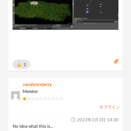
2
vandoornjerry
Member
オフライン
2022年3月3日 14:30
No idea what this is...