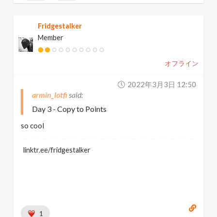
Fridgestalker
Member
オフライン
2022年3月3日 12:50
armin_lotfi
Day 3 - Copy to Points
so cool
linktr.ee/fridgestalker
1