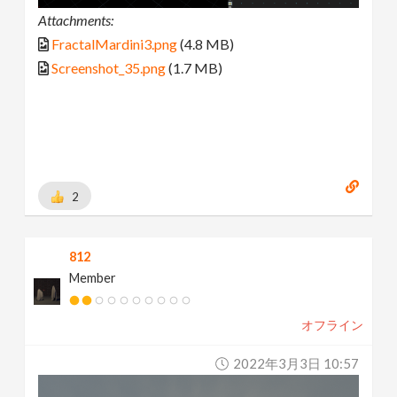
Attachments:
FractalMardini3.png
(4.8 MB)
Screenshot_35.png
(1.7 MB)
2
812
Member
オフライン
2022年3月3日 10:57