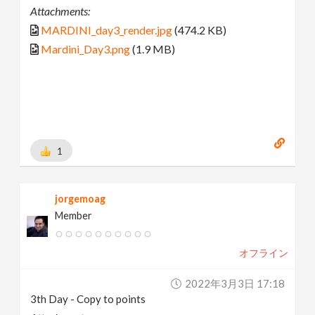
Attachments:
MARDINI_day3_render.jpg
(474.2 KB)
Mardini_Day3.png
(1.9 MB)
1
jorgemoag
Member
オフライン
2022年3月3日 17:18
3th Day - Copy to points