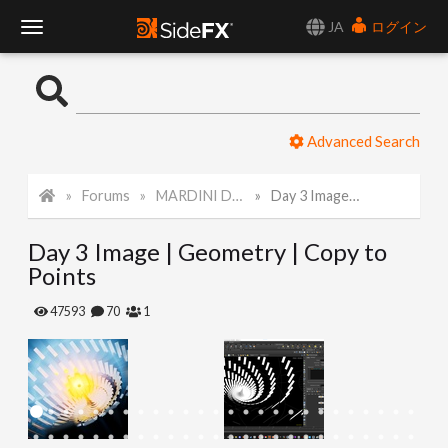
JA
ログイン
T
o
Advanced Search
g
Forums
MARDINI Daily Art Challenge 2022
Day 3 Image | Geometry | Copy to Points
g
Day 3 Image | Geometry | Copy to
l
Points
e
47593
70
1
N
a