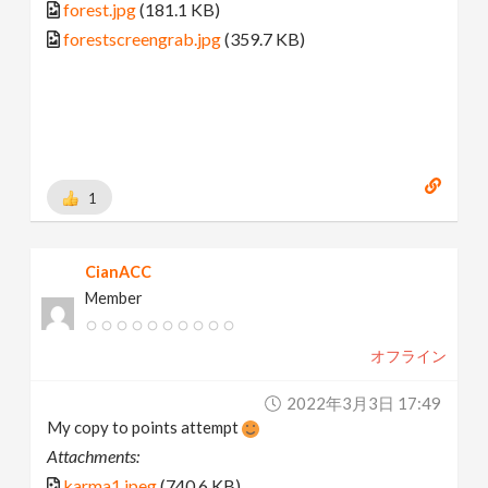
forest.jpg
(181.1 KB)
forestscreengrab.jpg
(359.7 KB)
1
CianACC
Member
オフライン
2022年3月3日 17:49
My copy to points attempt
Attachments:
karma1.jpeg
(740.6 KB)