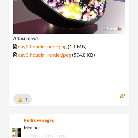
Attachments:
day3_houdini_node.png
(1.1 MB)
day3_houdini_render.jpeg
(504.8 KB)
1
PedroVenegas
Member