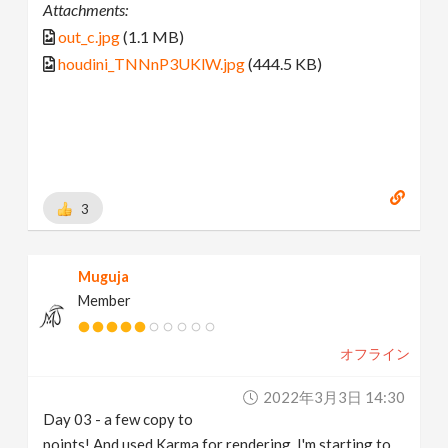
Attachments:
out_c.jpg
(1.1 MB)
houdini_TNNnP3UKlW.jpg
(444.5 KB)
3
Muguja
Member
オフライン
2022年3月3日 14:30
Day 03 - a few copy to
points! And used Karma for rendering, I'm starting to