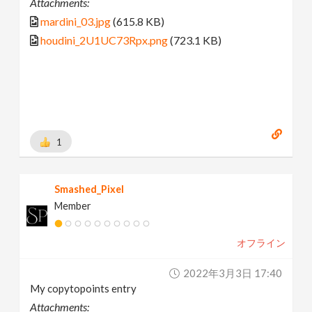
Attachments:
mardini_03.jpg
(615.8 KB)
houdini_2U1UC73Rpx.png
(723.1 KB)
1
Smashed_Pixel
Member
オフライン
2022年3月3日 17:40
My copytopoints entry
Attachments: