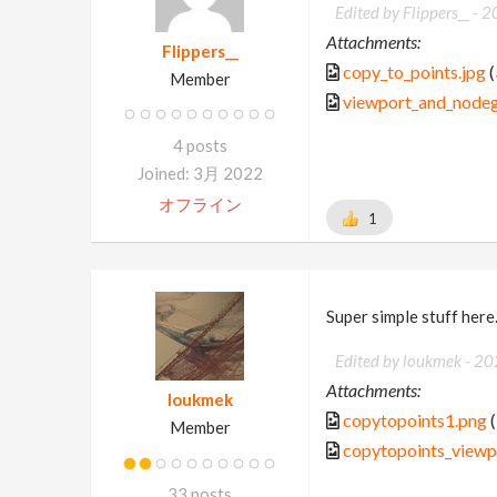
Edited by Flippers__ -
2
Attachments:
Flippers__
copy_to_points.jpg
(
Member
viewport_and_nodeg
4 posts
Joined: 3月 2022
オフライン
1
Super simple stuff here
Edited by loukmek -
20
Attachments:
loukmek
copytopoints1.png
(
Member
copytopoints_viewp
33 posts