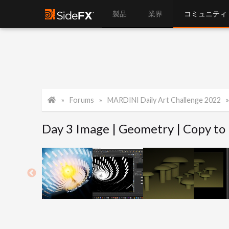
製品
業界
コミュニティ
Forums
MARDINI Daily Art Challenge 2022
Day 3 Image | Geometry | Copy to 