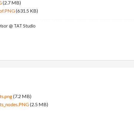
G
(2.7 MB)
oof.PNG
(631.5 KB)
visor @ TAT Studio
ts.png
(7.2 MB)
ts_nodes.PNG
(2.5 MB)