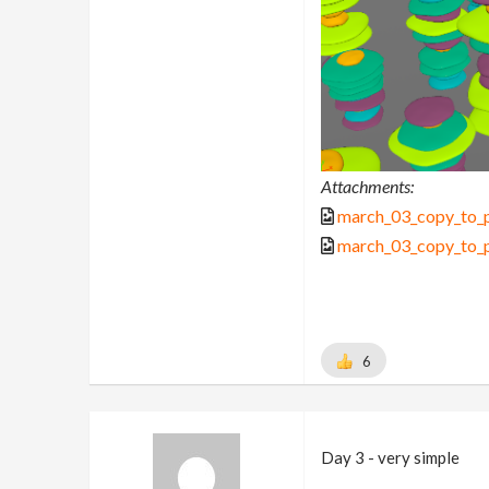
Attachments:
march_03_copy_to_p
march_03_copy_to_p
6
Day 3 - very simple