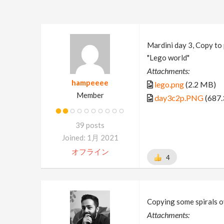
Mardini day 3, Copy to 
"Lego world"
Attachments:
hampeeee
lego.png
(2.2 MB)
Member
day3c2p.PNG
(687.
39 posts
Joined: 1月 2021
オフライン
4
Copying some spirals o
Attachments: