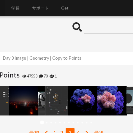
学習
サポート
Get
Day 3 Image | Geometry | Copy to Points
Points
47553
70
1
最初
1
2
3
4
最後