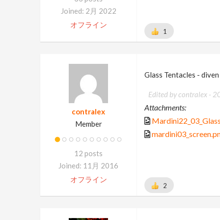
Joined: 2月 2022
オフライン
1
Glass Tentacles - diven
Edited by contralex -
2
Attachments:
contralex
Mardini22_03_Glas
Member
mardini03_screen.p
12 posts
Joined: 11月 2016
オフライン
2