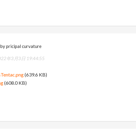
 by pricipal curvature
022年3月3日 19:44:55
sTentac.png
(639.6 KB)
ng
(608.0 KB)