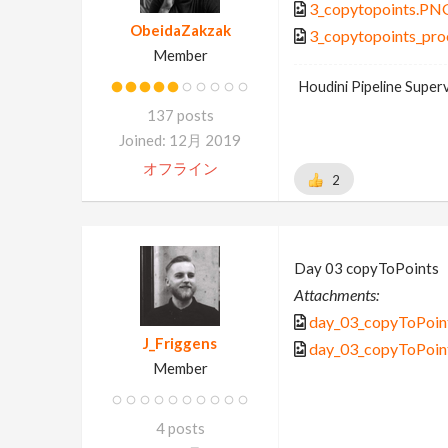
3_copytopoints.PN
ObeidaZakzak
3_copytopoints_pr
Member
Houdini Pipeline Super
137 posts
Joined: 12月 2019
オフライン
2
Day 03 copyToPoints
Attachments:
day_03_copyToPoin
J_Friggens
day_03_copyToPoin
Member
4 posts