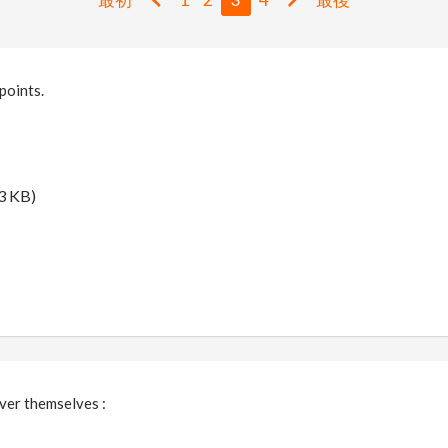
points.
3 KB)
ver themselves :