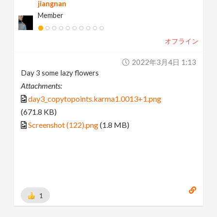
jiangnan
Member
オフライン
2022年3月4日 1:13
Day 3 some lazy flowers
Attachments:
day3_copytopoints.karma1.0013+1.png
(671.8 KB)
Screenshot (122).png
(1.8 MB)
1