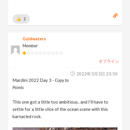
2
Goldwaters
Member
オフライン
2022年3月3日 23:50
Mardini 2022 Day 3 -
Copy to
Points
This one got a little too ambitious.. and I'll have to
settle for a little slice of the ocean scene with this
barnacled rock.