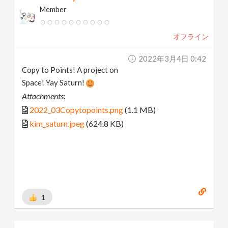
Member
オフライン
2022年3月4日 0:42
Copy to Points! A project on
Space! Yay Saturn!
Attachments:
2022_03Copytopoints.png
(1.1 MB)
kim_saturn.jpeg
(624.8 KB)
1