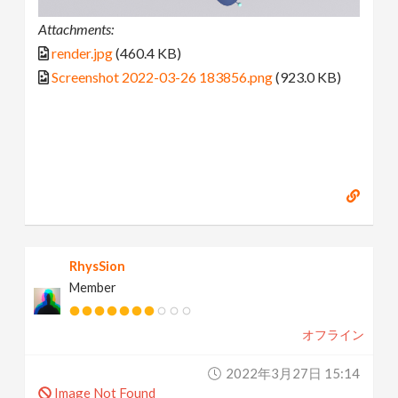
Attachments:
render.jpg
(460.4 KB)
Screenshot 2022-03-26 183856.png
(923.0 KB)
RhysSion
Member
オフライン
2022年3月27日 15:14
Image Not Found