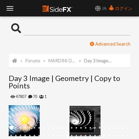
JA
ログイン
T
o
Advanced Search
g
Forums
MARDINI Daily Art Challenge 2022
Day 3 Image | Geometry | Copy to Points
g
Day 3 Image | Geometry | Copy to
l
Points
e
47807
70
1
N
a