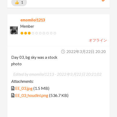
1
emomilol1213
Member
オフライン
2022年3月22日 20:20
Day 03, bg sky was a stock
photo
Edited by emomilol1213 -
2022年3月22日 20:21:02
Attachments:
EE_03.jpg
(1.5 MB)
EE_03_houdini.png
(536.7 KB)