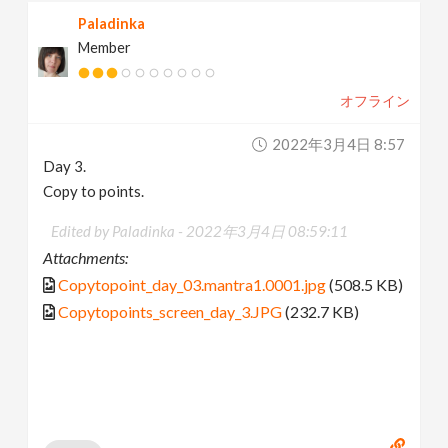
Paladinka
Member
オフライン
2022年3月4日 8:57
Day 3.
Copy to points.
Edited by Paladinka -
2022年3月4日 08:59:11
Attachments:
Copytopoint_day_03.mantra1.0001.jpg
(508.5 KB)
Copytopoints_screen_day_3.JPG
(232.7 KB)