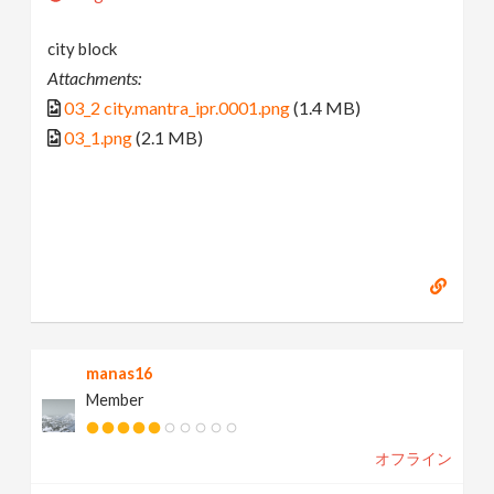
city block
Attachments:
03_2 city.mantra_ipr.0001.png
(1.4 MB)
03_1.png
(2.1 MB)
manas16
Member
オフライン