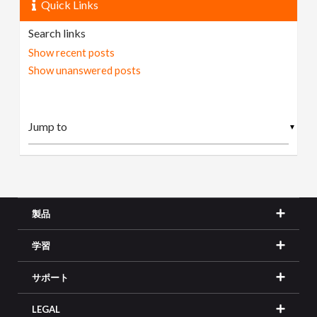
Quick Links
Search links
Show recent posts
Show unanswered posts
▼
製品
学習
サポート
LEGAL