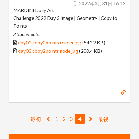
2022年3月31日 16:13
MARDINI Daily Art
Challenge 2022 Day 3 Image | Geometry | Copy to
Points
Attachments:
day03 copy2points render.jpg
(543.2 KB)
day03 copy2points node.jpg
(200.4 KB)
最初
1
2
3
4
最後