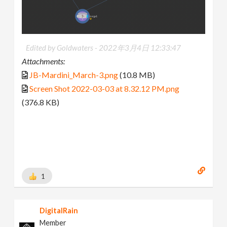
Edited by Goldwaters -
2022年3月4日 12:33:47
Attachments:
JB-Mardini_March-3.png
(10.8 MB)
Screen Shot 2022-03-03 at 8.32.12 PM.png
(376.8 KB)
1
DigitalRain
Member