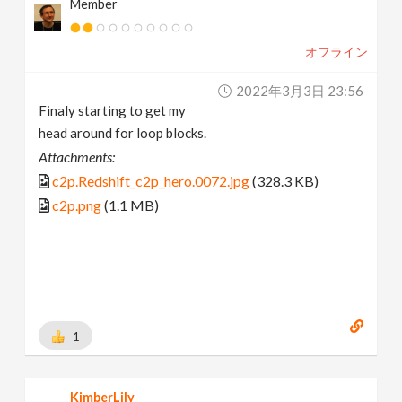
Member
オフライン
2022年3月3日 23:56
Finaly starting to get my
head around for loop blocks.
Attachments:
c2p.Redshift_c2p_hero.0072.jpg
(328.3 KB)
c2p.png
(1.1 MB)
1
KimberLily