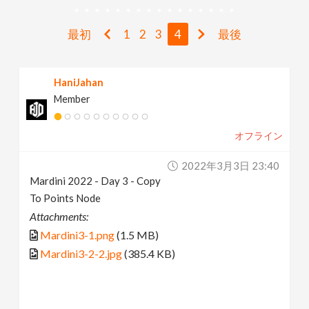
v
最初
1
2
3
4
最後
i
HaniJahan
g
Member
a
オフライン
t
2022年3月3日 23:40
Mardini 2022 - Day 3 - Copy
i
To Points Node
Attachments:
o
Mardini3-1.png
(1.5 MB)
Mardini3-2-2.jpg
(385.4 KB)
n