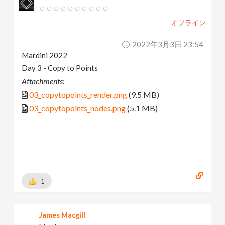
オフライン
2022年3月3日 23:54
Mardini 2022
Day 3 - Copy to Points
Attachments:
03_copytopoints_render.png
(9.5 MB)
03_copytopoints_nodes.png
(5.1 MB)
1
James Macgill