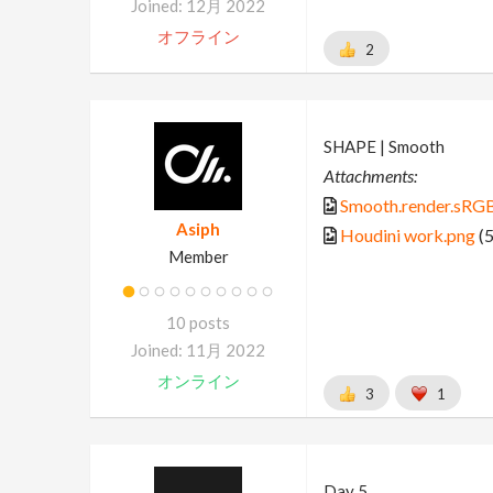
Joined: 12月 2022
オフライン
2
SHAPE | Smooth
Attachments:
Smooth.render.sRG
Asiph
Houdini work.png
(5
Member
10 posts
Joined: 11月 2022
オンライン
3
1
Day 5