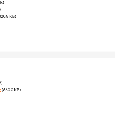
KB)
)
320.8 KB)
B)
g
(660.0 KB)