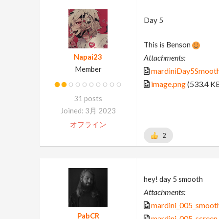
Day 5
This is Benson
Napai23
Attachments:
Member
mardiniDay5Smooth
image.png
(533.4 K
31 posts
Joined: 3月 2023
オフライン
2
hey! day 5 smooth
Attachments:
mardini_005_smooth
PabCR
mardini_005_screen