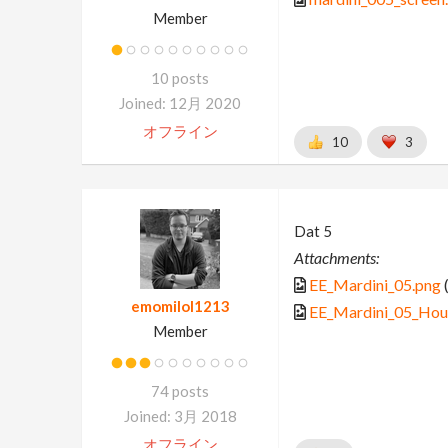
Member
10 posts
Joined: 12月 2020
オフライン
10
3
Dat 5
Attachments:
EE_Mardini_05.png
emomilol1213
EE_Mardini_05_Houd
Member
74 posts
Joined: 3月 2018
オフライン