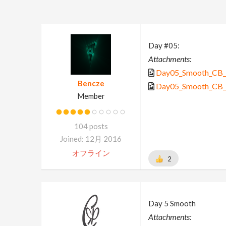
Day #05:
Attachments:
Day05_Smooth_CB_
Bencze
Day05_Smooth_CB
Member
104 posts
Joined: 12月 2016
オフライン
2
Day 5 Smooth
Attachments: