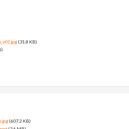
_v01.jpg
(31.8 KB)
B)
.jpg
(607.2 KB)
.png
(3.6 MB)