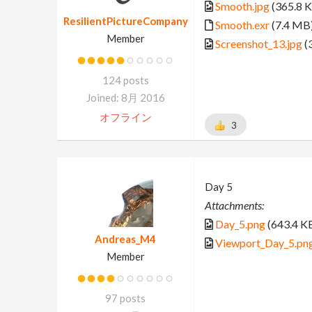
Smooth.jpg
(365.8 
ResilientPictureCompany
Smooth.exr
(7.4 MB
Member
Screenshot_13.jpg
(
124 posts
Joined: 8月 2016
オフライン
3
Day 5
Attachments:
Day_5.png
(643.4 K
Andreas_M4
Viewport_Day_5.pn
Member
97 posts