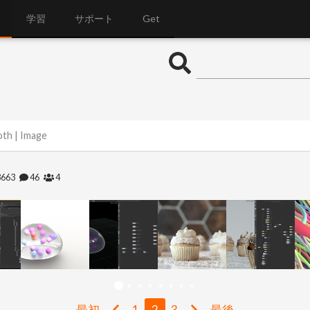
学習
サポート
Get
oth | Image
3663
46
4
最初
1
2
3
最後