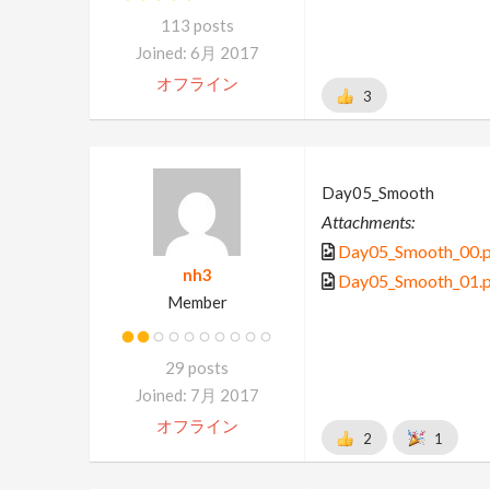
113 posts
Joined: 6月 2017
オフライン
3
Day05_Smooth
Attachments:
Day05_Smooth_00.
nh3
Day05_Smooth_01.
Member
29 posts
Joined: 7月 2017
オフライン
2
1