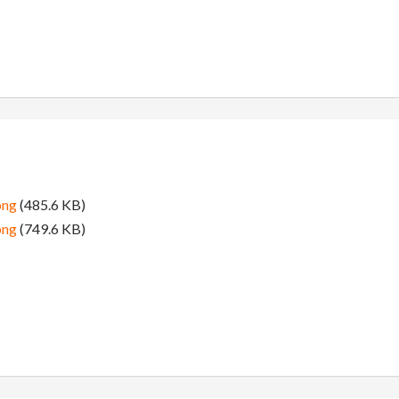
png
(485.6 KB)
png
(749.6 KB)