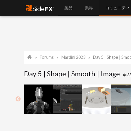
製品
業界
コミュニティ
Forums
Mardini 2023
Day 5 | Shape | Smo
Day 5 | Shape | Smooth | Image
3