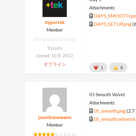
Attachments:
DAY5_SMOOTH.pn
hypertek
DAY5_SETUP.png
(6
Member
9 posts
Joined: 10月 2022
オフライン
1
8
05 Smooth Velvet
Attachments:
05_smooth.png
(2.7
joostkonemann
05_smooth.network
Member