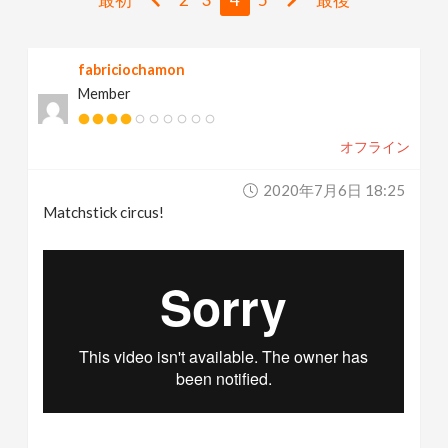
N
a
fabriciochamon
Member
v
オフライン
i
2020年7月6日 18:25
Matchstick circus!
g
a
t
i
o