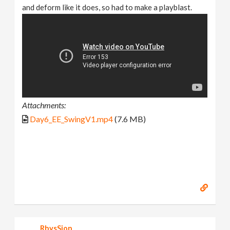
and deform like it does, so had to make a playblast.
Attachments:
Day6_EE_SwingV1.mp4
(7.6 MB)
RhysSion