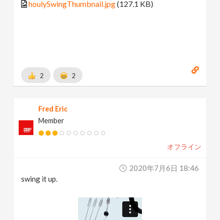
houlySwingThumbnail.jpg
(127.1 KB)
2
2
Fred Eric
Member
オフライン
2020年7月6日 18:46
swing it up.