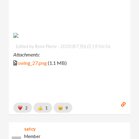
Edited by Remi Pierre -
2020年7月6日 19:56:56
Attachments:
swing_27.png
(1.1 MB)
2
1
9
satcy
Member