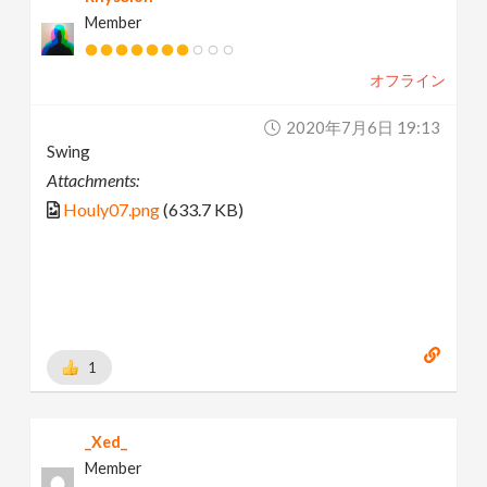
Member
オフライン
2020年7月6日 19:13
Swing
Attachments:
Houly07.png
(633.7 KB)
1
_Xed_
Member