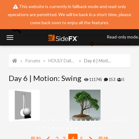
This website is currently in fallback mode and read-only
operations are permitted. We will be back in a short time, please
come back soon to enjoy all the features.
Read-only mode.
T
Advanced Search
o
Forums
HOULY Daily Challenge
Day 6 | Motion: Swing
g
Day 6 | Motion: Swing
111745
153
5
g
l
e
最初
2
3
4
5
最後