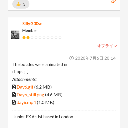
3
SillyG00se
Member
オフライン
2020年7月6日 20:14
The bottles were animated in
chops ;-)
Attachments:
Day6.gif
(6.2 MB)
Day6_still.png
(4.6 MB)
day6.mp4
(1.0 MB)
Junior FX Artist based in London