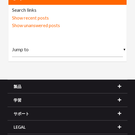
Search links
Show recent posts
Show unanswered posts
▼
製品
学習
サポート
LEGAL