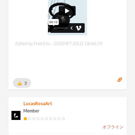
Edited by Fred Eric -
2020年7月6日 18:46:39
3
LucasRosaArt
Member
オフライン