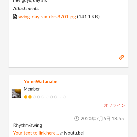
Attachments:
swing_day_six_drrs8701.jpg
(141.1 KB)
YoheiWatanabe
Member
オフライン
2020年7月6日 18:55
Rhythm/swing
Your text to link here…
[youtu.be]