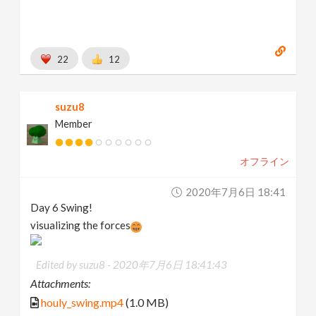
n
22
12
suzu8
Member
オフライン
2020年7月6日 18:41
Day 6 Swing!
visualizing the forces
Edited by suzu8 -
2020年7月6日 18:41:43
Attachments:
houly_swing.mp4
(1.0 MB)