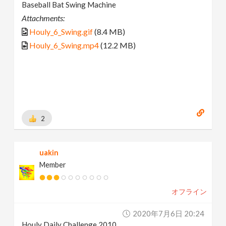
Baseball Bat Swing Machine
Attachments:
Houly_6_Swing.gif
(8.4 MB)
Houly_6_Swing.mp4
(12.2 MB)
2
uakin
Member
オフライン
2020年7月6日 20:24
Houly Daily Challenge 2010