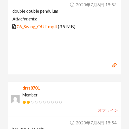
2020年7月6日 18:53
double double pendulum
Attachments:
06_Swing_OUT.mp4
(3.9 MB)
drrs8701
Member
オフライン
2020年7月6日 18:54
hey guys, day six