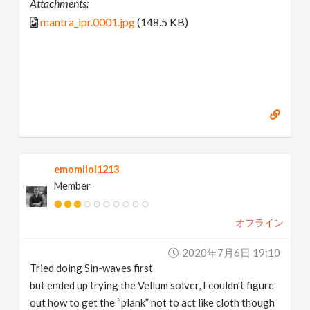
Attachments:
mantra_ipr.0001.jpg
(148.5 KB)
emomilol1213
Member
オフライン
2020年7月6日 19:10
Tried doing Sin-waves first
but ended up trying the Vellum solver, I couldn't figure
out how to get the “plank” not to act like cloth though