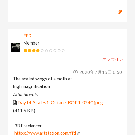
FFD
Member
オフライン
2020年7月15日 6:50
The scaled wings of a moth at
high magnification
Attachments:
Day14_Scales1-Octane_ROP1-0240.jpeg
(411.6 KB)
3D Freelancer
https://www.artstation.com/ffd