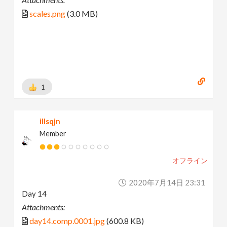
scales.png
(3.0 MB)
1
illsqjn
Member
オフライン
2020年7月14日 23:31
Day 14
Attachments:
day14.comp.0001.jpg
(600.8 KB)