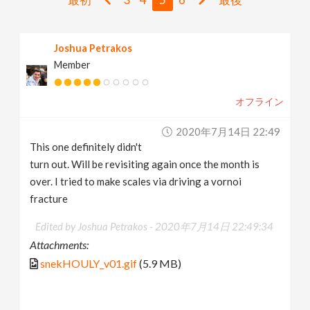
v
Joshua Petrakos
i
Member
g
オフライン
a
2020年7月14日 22:49
This one definitely didn't
t
turn out. Will be revisiting again once the month is
over. I tried to make scales via driving a vornoi
i
fracture
Edited by Joshua Petrakos -
2020年7月14日 22:49:34
o
Attachments:
snekHOULY_v01.gif
(5.9 MB)
n