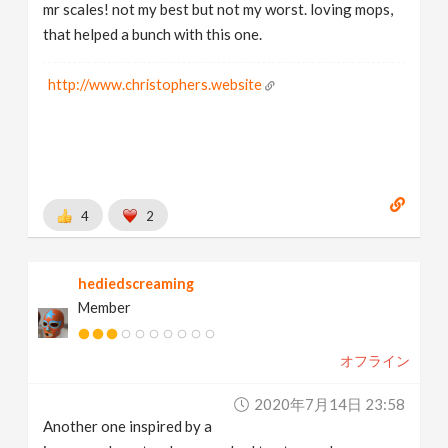
mr scales! not my best but not my worst. loving mops,
that helped a bunch with this one.
http://www.christophers.website
4
2
hediedscreaming
Member
オフライン
2020年7月14日 23:58
Another one inspired by a