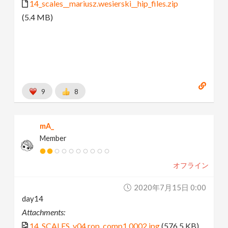
14_scales__mariusz.wesierski__hip_files.zip
(5.4 MB)
9
8
mA_
Member
オフライン
2020年7月15日 0:00
day14
Attachments:
14_SCALES_v04.rop_comp1.0002.jpg
(576.5 KB)