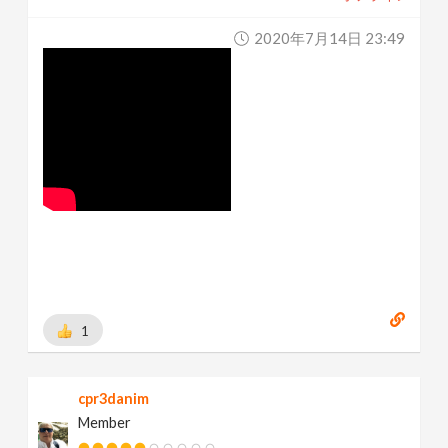
2020年7月14日 23:49
1
cpr3danim
Member