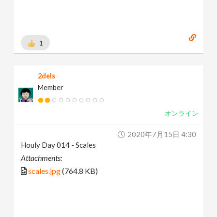
1
2dels
Member
オンライン
2020年7月15日 4:30
Houly Day 014 - Scales
Attachments:
scales.jpg
(764.8 KB)