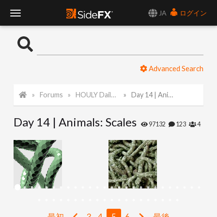
JA
ログイン
T
o
Advanced Search
g
Forums
HOULY Daily Challenge
Day 14 | Animals: Scales
g
Day 14 | Animals: Scales
l
97132
123
4
e
N
a
最初
3
4
5
6
最後