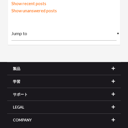
Show recent posts
Show unanswered posts
▼
製品
学習
サポート
LEGAL
COMPANY