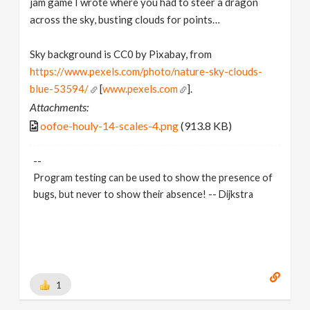
jam game I wrote where you had to steer a dragon
across the sky, busting clouds for points…
Sky background is CC0 by Pixabay, from
https://www.pexels.com/photo/nature-sky-clouds-
blue-53594/
[
www.pexels.com
].
Attachments:
oofoe-houly-14-scales-4.png
(913.8 KB)
--
Program testing can be used to show the presence of
bugs, but never to show their absence! -- Dijkstra
1