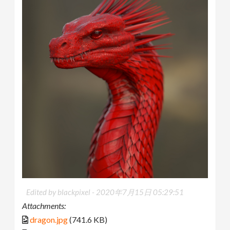
Edited by blackpixel -
2020年7月15日 05:29:51
Attachments:
dragon.jpg
(741.6 KB)