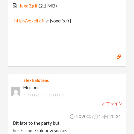
Hexa3.gif
(2.1 MB)
http://voxelfx.fr
[voxelfx.fr]
alexhalstead
Member
オフライン
2020年7月15日 20:31
Bit late to the party but
here's some rainbow snakes!