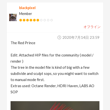
blackpixel
Member
オフライン
2020年7月14日 23:59
The Red Prince
Edit: Attached HIP files for the community ( model /
render )
The tree in the model file is kind of big with a few
subdivide and sculpt sops, so you might want to switch
to manual mode first.
Extras used: Octane Render, HDRI Haven, LABS AO
SOP