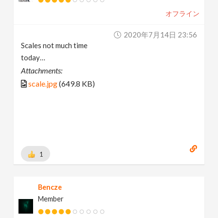
オフライン
2020年7月14日 23:56
Scales not much time
today…
Attachments:
scale.jpg
(649.8 KB)
1
Bencze
Member