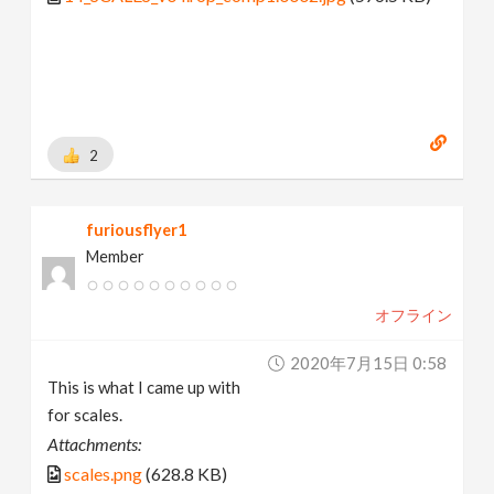
2
furiousflyer1
Member
オフライン
2020年7月15日 0:58
This is what I came up with
for scales.
Attachments:
scales.png
(628.8 KB)