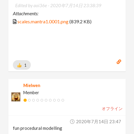
Edited by aoi36e -
2020年7月14日 23:38:39
Attachments:
scales.mantra1.0001.png
(839.2 KB)
1
Mielwen
Member
オフライン
2020年7月14日 23:47
fun procedural modelling