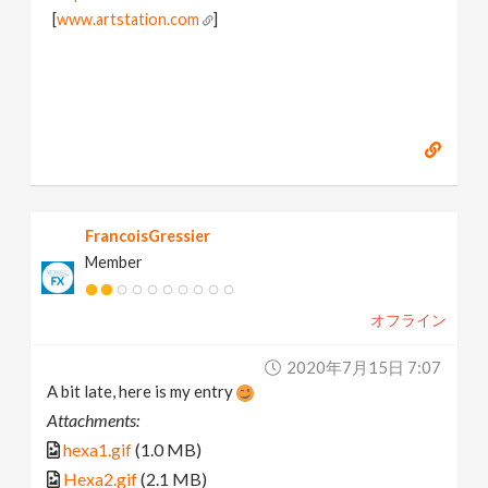
[
www.artstation.com
]
FrancoisGressier
Member
オフライン
2020年7月15日 7:07
A bit late, here is my entry
Attachments:
hexa1.gif
(1.0 MB)
Hexa2.gif
(2.1 MB)