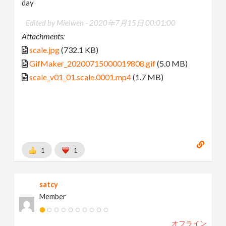
day
Edited by Mielwen -
2020年7月15日 00:01:00
Attachments:
scale.jpg
(732.1 KB)
GifMaker_20200715000019808.gif
(5.0 MB)
scale_v01_01.scale.0001.mp4
(1.7 MB)
1
1
satcy
Member
オフライン