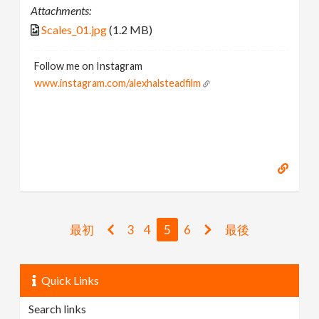
Attachments:
Scales_01.jpg
(1.2 MB)
Follow me on Instagram
www.instagram.com/alexhalsteadfilm
最初
3
4
5
6
最後
Quick Links
Search links