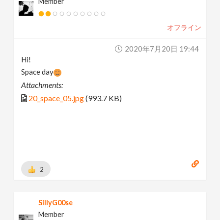
Member
オフライン
2020年7月20日 19:44
Hi!
Space day
Attachments:
20_space_05.jpg
(993.7 KB)
2
SillyG00se
Member