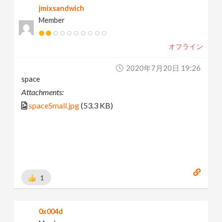
jmixsandwich
Member
オフライン
2020年7月20日 19:26
space
Attachments:
spaceSmall.jpg
(53.3 KB)
1
0x004d