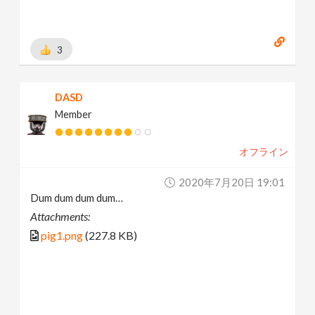
3
DASD
Member
オフライン
2020年7月20日 19:01
Dum dum dum dum…
Attachments:
pig1.png
(227.8 KB)