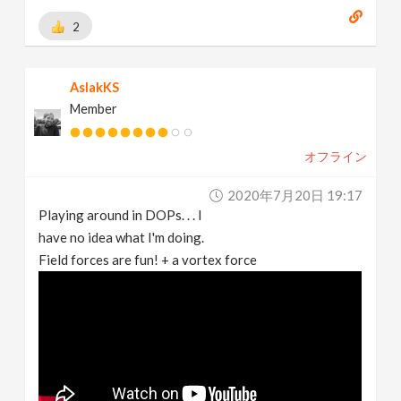
2
AslakKS
Member
オフライン
2020年7月20日 19:17
Playing around in DOPs. . . I
have no idea what I'm doing.
Field forces are fun! + a vortex force