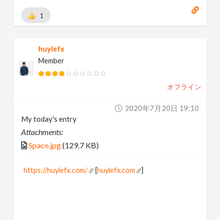
1
huylefx
Member
オフライン
2020年7月20日 19:10
My today's entry
Attachments:
Space.jpg
(129.7 KB)
https://huylefx.com/
[
huylefx.com
]