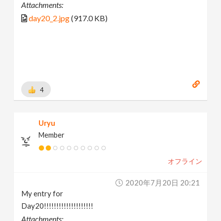
Attachments:
day20_2.jpg
(917.0 KB)
4
Uryu
Member
オフライン
2020年7月20日 20:21
My entry for
Day20!!!!!!!!!!!!!!!!!!!!
Attachments: