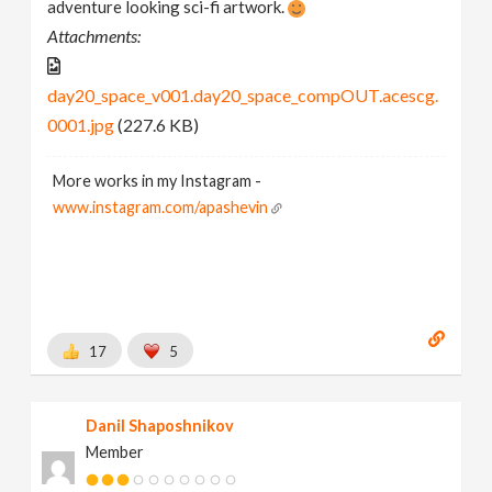
adventure looking sci-fi artwork.
Attachments:
day20_space_v001.day20_space_compOUT.acescg.
0001.jpg
(227.6 KB)
More works in my Instagram -
www.instagram.com/apashevin
17
5
Danil Shaposhnikov
Member