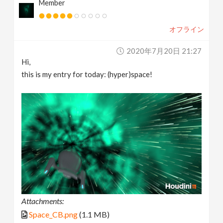
Member
オフライン
2020年7月20日 21:27
Hi,
this is my entry for today: (hyper)space!
Attachments:
Space_CB.png
(1.1 MB)