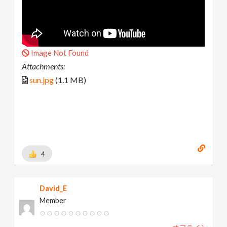
Image Not Found
Attachments:
sun.jpg
(1.1 MB)
4
David_E
Member