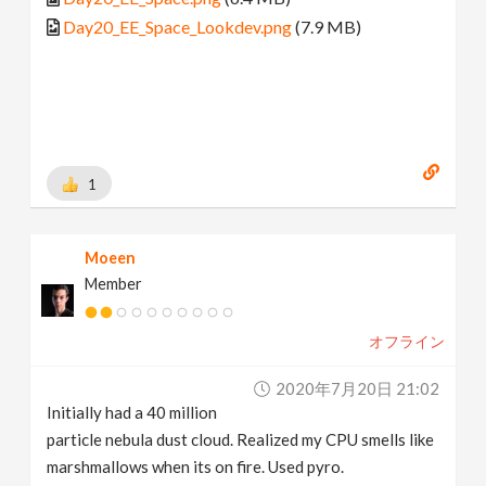
Day20_EE_Space_Lookdev.png
(7.9 MB)
1
Moeen
Member
オフライン
2020年7月20日 21:02
Initially had a 40 million
particle nebula dust cloud. Realized my CPU smells like
marshmallows when its on fire. Used pyro.