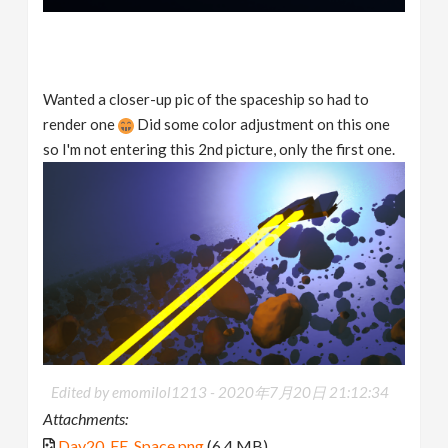
Wanted a closer-up pic of the spaceship so had to
render one
Did some color adjustment on this one
so I'm not entering this 2nd picture, only the first one.
Edited by emomilol1213 -
2020年7月20日 21:12:34
Attachments:
Day20_EE_Space.png
(6.4 MB)