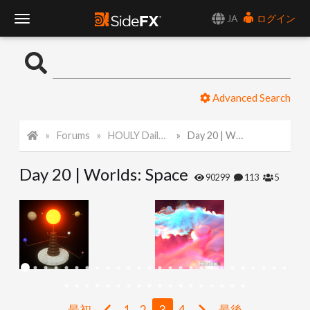
JA
ログイン
T
o
Advanced Search
g
Forums
HOULY Daily Challenge
Day 20 | Worlds: Space
g
Day 20 | Worlds: Space
l
90299
113
5
e
N
a
最初
1
2
3
4
最後