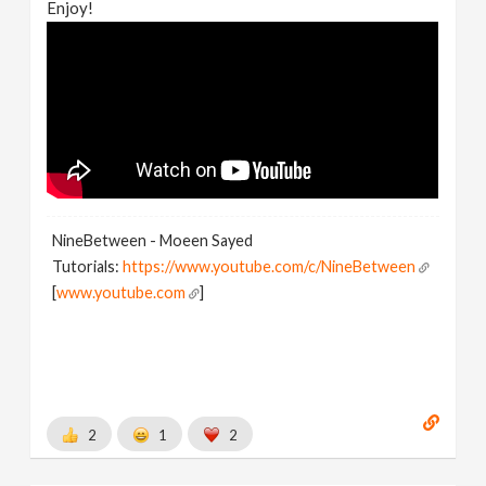
Enjoy!
NineBetween - Moeen Sayed
Tutorials:
https://www.youtube.com/c/NineBetween
[
www.youtube.com
]
2
1
2