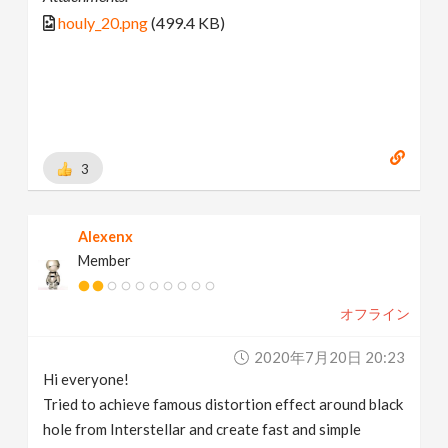
houly_20.png
(499.4 KB)
3
Alexenx
Member
オフライン
2020年7月20日 20:23
Hi everyone!
Tried to achieve famous distortion effect around black
hole from Interstellar and create fast and simple