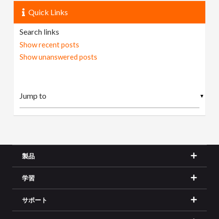
Quick Links
Search links
Show recent posts
Show unanswered posts
▼
製品
学習
サポート