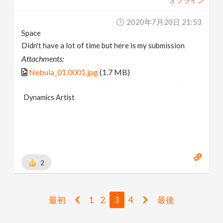
オフライン
2020年7月20日 21:53
Space
Didn't have a lot of time but here is my submission
Attachments:
Nebula_01.0001.jpg
(1.7 MB)
Dynamics Artist
2
最初
1
2
3
4
最後