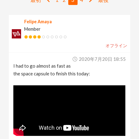
v
Felipe Amaya
i
Member
g
オフライン
a
2020年7月20日 18:55
I had to go almost as fast as
t
the space capsule to finish this today:
i
o
n