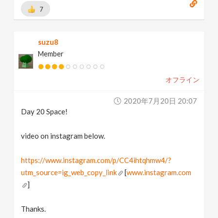
7
suzu8
Member
オフライン
2020年7月20日 20:07
Day 20 Space!
video on instagram below.
https://www.instagram.com/p/CC4ihtqhmw4/?
utm_source=ig_web_copy_link
[
www.instagram.com
]
Thanks.