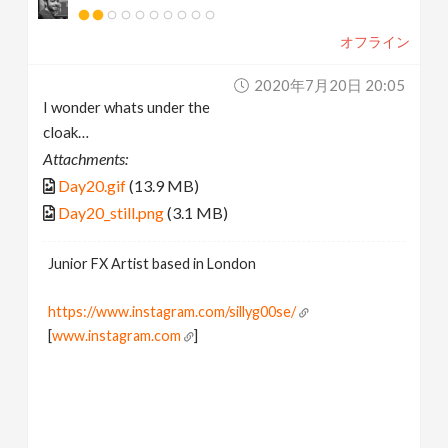
オフライン
2020年7月20日 20:05
I wonder whats under the
cloak…
Attachments:
Day20.gif
(13.9 MB)
Day20_still.png
(3.1 MB)
Junior FX Artist based in London
https://www.instagram.com/sillyg00se/
[
www.instagram.com
]