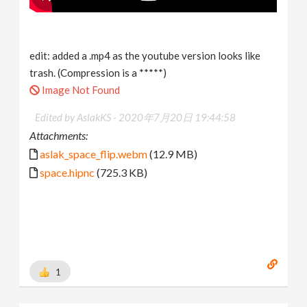
edit: added a .mp4 as the youtube version looks like
trash. (Compression is a *****)
Image Not Found
Edited by AslakKS -
2020年7月20日 19:44:58
Attachments:
aslak_space_flip.webm
(12.9 MB)
space.hipnc
(725.3 KB)
1