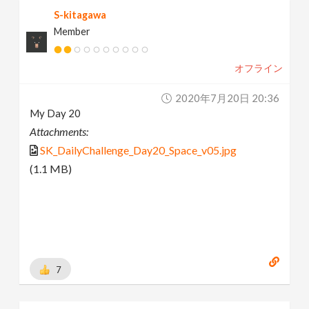
S-kitagawa
Member
オフライン
2020年7月20日 20:36
My Day 20
Attachments:
SK_DailyChallenge_Day20_Space_v05.jpg
(1.1 MB)
7