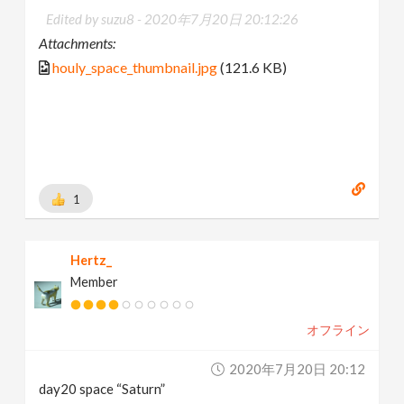
Edited by suzu8 -
2020年7月20日 20:12:26
Attachments:
houly_space_thumbnail.jpg
(121.6 KB)
1
Hertz_
Member
オフライン
2020年7月20日 20:12
day20 space “Saturn”