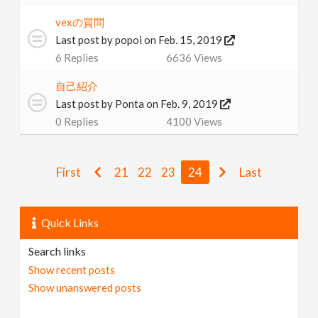
vexの質問
Last post by
popoi
on Feb. 15, 2019
6
Replies
6636
Views
自己紹介
Last post by
Ponta
on Feb. 9, 2019
0
Replies
4100
Views
First
21
22
23
24
Last
Quick Links
Search links
Show recent posts
Show unanswered posts