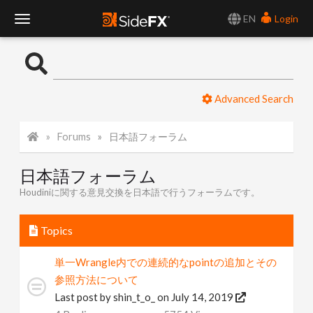
EN
Login
T
o
Advanced Search
g
Forums
日本語フォーラム
g
日本語フォーラム
l
Houdiniに関する意見交換を日本語で行うフォーラムです。
e
Topics
N
単一Wrangle内での連続的なpointの追加とその
参照方法について
a
Last post by
shin_t_o_
on July 14, 2019