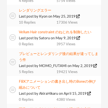
4
Replies
5754
Views
v
レンダリングエラー
Last post by
Kyon
on May 25, 2019
i
10
Replies
17306
Views
g
Vellum Hair constraint のねじれを制御したい
Last post by
Satoru
on May 9, 2019
a
0
Replies
3957
Views
プレビューとレンダリング後の結果が違ってしま
t
う件
Last post by
MOMO_FUTAMI
on May 2, 2019
i
5
Replies
19421
Views
FBXアニメーションの書き出し時のBoneの伸び
o
縮みについて
Last post by
AkiraHikaru
on April 15, 2019
n
0
Replies
4380
Views