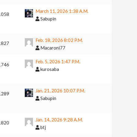
March 11, 2026 1:38 A.m.
1058
Sabupin
Feb. 18, 2026 8:02 P.m.
1827
Macaroni77
Feb. 5, 2026 1:47 P.m.
1746
kurosaba
Jan. 21, 2026 10:07 P.m.
1289
Sabupin
Jan. 14, 2026 9:28 A.m.
1820
btj