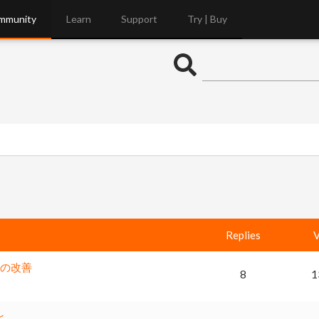
mmunity
Learn
Support
Try | Buy
Replies
V
理の改善
8
1
と