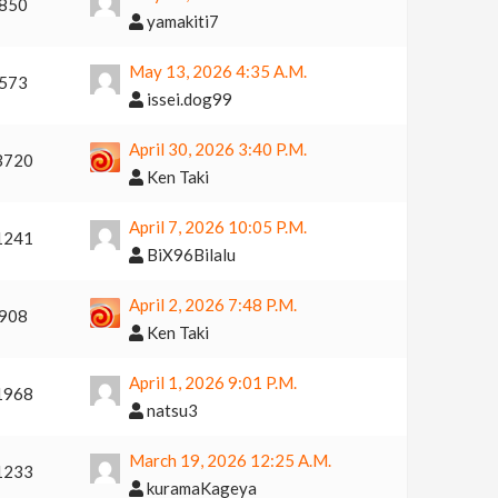
850
yamakiti7
May 13, 2026 4:35 A.m.
573
issei.dog99
April 30, 2026 3:40 P.m.
3720
Ken Taki
April 7, 2026 10:05 P.m.
1241
BiX96Bilalu
April 2, 2026 7:48 P.m.
908
Ken Taki
April 1, 2026 9:01 P.m.
1968
natsu3
March 19, 2026 12:25 A.m.
1233
kuramaKageya