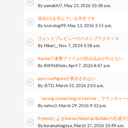
By
yamakiti7
,
May 23, 2026 10:38 a.m.
現在CGを学んでいる学生です
By
issei.dog99
,
May 13, 2026 3:55 a.m.
フォントプレビューのベストプラクティス
By
Hikari_
,
Nov. 7, 2024 5:58 a.m.
Karmaで連番ファイルの読み込みが行えない
By
BiX96Bilalu
,
April 7, 2026 8:47 a.m.
pyro configureが表示されない
By
JSTD
,
March 31, 2026 2:03 a.m.
「wrong connecting to hserver」でラン
By
natsu3
,
March 29, 2026 9:32 p.m.
PythonによるKarma Material Builderの
By
kuramaKageya
,
March 17, 2026 10:49 a.m.