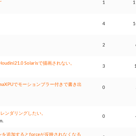
1
1
4
1
2
oudini21.0 Solarisで描画されない。
3
maXPUでモーションブラー付きで書き出
0
分けてレンダリングしたい。
0
m.
を追加するとforceが反映されなくなる