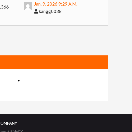
Jan. 9, 2026 9:29 A.m.
1366
kangg0038
▼
COMPANY
bout SideFX