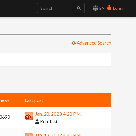
EN
Login
Advanced Search
iews
Last post
Jan. 28, 2023 4:28 P.m.
3690
Ken Taki
Jan. 13, 2022 4:41 P.m.