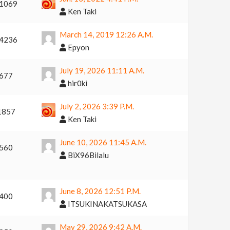
1069
Ken Taki
March 14, 2019 12:26 A.m.
4236
Epyon
July 19, 2026 11:11 A.m.
677
hir0ki
July 2, 2026 3:39 P.m.
1857
Ken Taki
June 10, 2026 11:45 A.m.
560
BiX96Bilalu
June 8, 2026 12:51 P.m.
400
ITSUKINAKATSUKASA
May 29, 2026 9:42 A.m.