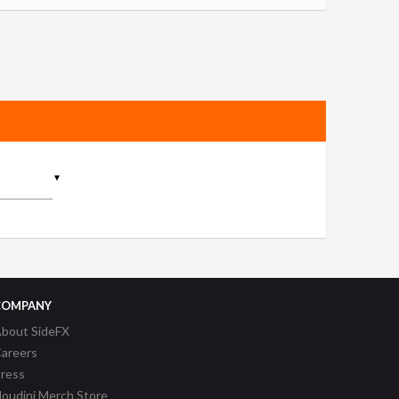
▼
COMPANY
bout SideFX
areers
ress
oudini Merch Store