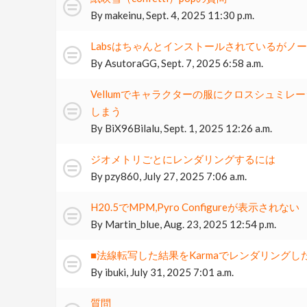
By
makeinu
,
Sept. 4, 2025 11:30 p.m.
Labsはちゃんとインストールされているがノ
By
AsutoraGG
,
Sept. 7, 2025 6:58 a.m.
Vellumでキャラクターの服にクロスシュミ
しまう
By
BiX96Bilalu
,
Sept. 1, 2025 12:26 a.m.
ジオメトリごとにレンダリングするには
By
pzy860
,
July 27, 2025 7:06 a.m.
H20.5でMPM,Pyro Configureが表示されない
By
Martin_blue
,
Aug. 23, 2025 12:54 p.m.
■法線転写した結果をKarmaでレンダリングし
By
ibuki
,
July 31, 2025 7:01 a.m.
質問