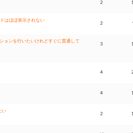
2
ードはほぼ表示されない
2
レーションを行いたいけれどすぐに貫通して
3
4
4
たい
2