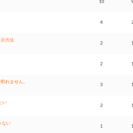
10
4
表示方法
2
2
しか割れません。
3
たい
2
きない
1