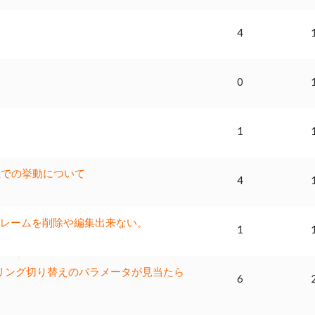
4
0
1
ー上での挙動について
4
れたキーフレームを削除や編集出来ない。
1
 XPUレンダリング切り替えのパラメータが見当たら
6