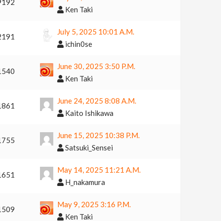
9192
Ken Taki
July 5, 2025 10:01 A.m.
2191
ichin0se
June 30, 2025 3:50 P.m.
1540
Ken Taki
June 24, 2025 8:08 A.m.
1861
Kaito Ishikawa
June 15, 2025 10:38 P.m.
1755
Satsuki_Sensei
May 14, 2025 11:21 A.m.
1651
H_nakamura
May 9, 2025 3:16 P.m.
1509
Ken Taki