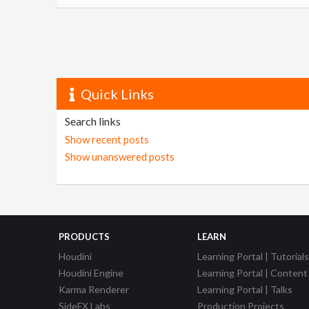
Quick Links
Search links
Show recent posts
Show unanswered posts
PRODUCTS
LEARN
Houdini
Learning Portal | Tutorials
Houdini Engine
Learning Portal | Content
Karma Renderer
Learning Portal | Talks
SideFX Labs
Production Projects