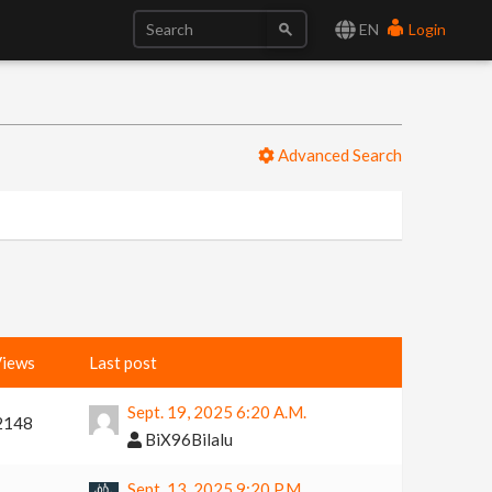
EN
Login
Advanced Search
iews
Last post
Sept. 19, 2025 6:20 A.m.
2148
BiX96Bilalu
Sept. 13, 2025 9:20 P.m.