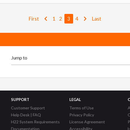
First
1
2
3
4
Last
SUPPORT
LEGAL
Customer Support
Terms of Use
A
Help Desk | FAQ
Privacy Policy
C
H22 System Requirements
License Agreement
P
Documentation
Accessibility
H