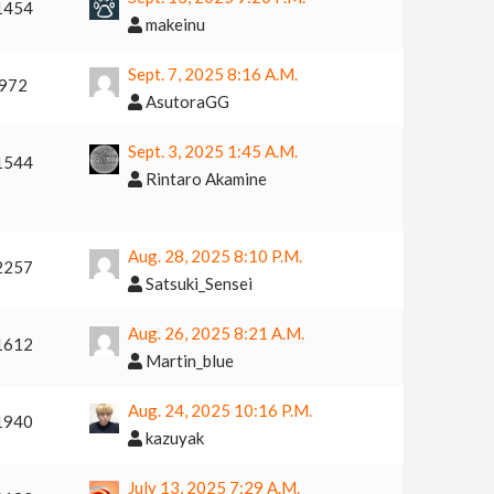
1454
makeinu
Sept. 7, 2025 8:16 A.m.
972
AsutoraGG
Sept. 3, 2025 1:45 A.m.
1544
Rintaro Akamine
Aug. 28, 2025 8:10 P.m.
2257
Satsuki_Sensei
Aug. 26, 2025 8:21 A.m.
1612
Martin_blue
Aug. 24, 2025 10:16 P.m.
1940
kazuyak
July 13, 2025 7:29 A.m.