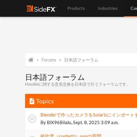
Products
Industries
Co
Forums
日本語フォーラム
日本語フォーラム
Houdiniに関する意見交換を日本語で行うフォーラムです。
Topics
Blenderで作ったカメラをSolarisにイン
By
BiX96Bilalu
,
Sept. 8, 2025 3:09 a.m.
紙吹雪（confetti）popの質問