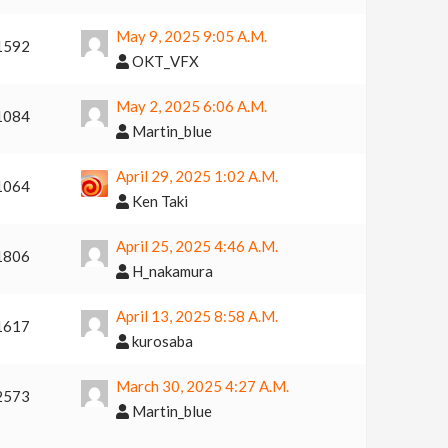
May 9, 2025 9:05 A.m.
1592
OKT_VFX
May 2, 2025 6:06 A.m.
1084
Martin_blue
April 29, 2025 1:02 A.m.
1064
Ken Taki
April 25, 2025 4:46 A.m.
1806
H_nakamura
April 13, 2025 8:58 A.m.
1617
kurosaba
March 30, 2025 4:27 A.m.
2573
Martin_blue