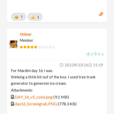
7
1
thimer
Member
オンライン
2022年3月16日 15:19
For Mardini day 16 I was
thinking a little bit ouf of the box. I used tree trunk
generator to generete ice cream.
Attachments:
DAY_16_v5_color.png
(9.1 MB)
day16_Screengrab.PNG
(778.3 KB)