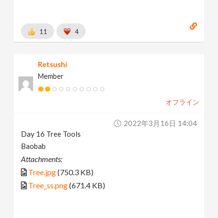
11
4
Retsushi
Member
オフライン
2022年3月16日 14:04
Day 16 Tree Tools
Baobab
Attachments:
Tree.jpg
(750.3 KB)
Tree_ss.png
(671.4 KB)