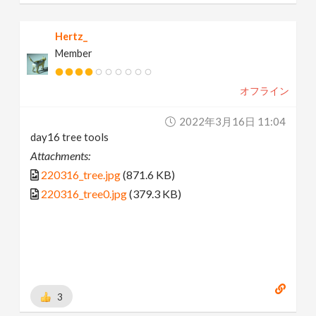
Hertz_
Member
オフライン
2022年3月16日 11:04
day16 tree tools
Attachments:
220316_tree.jpg
(871.6 KB)
220316_tree0.jpg
(379.3 KB)
3