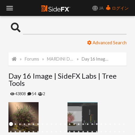
JA
ログイン
T
o
Advanced Search
g
Forums
MARDINI Daily Art Challenge 2022
Day 16 Image | SideFX Labs | Tree Tools
g
Day 16 Image | SideFX Labs | Tree
l
Tools
e
43808
54
2
N
a