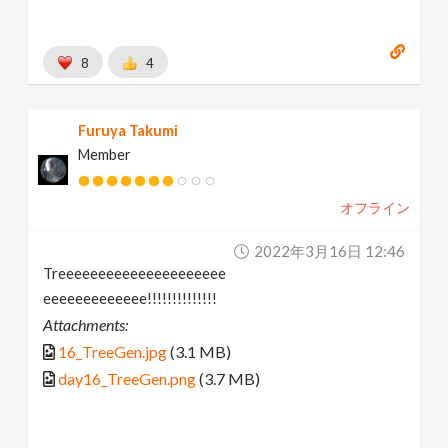
8
4
Furuya Takumi
Member
オフライン
2022年3月16日 12:46
Treeeeeeeeeeeeeeeeeeeee
eeeeeeeeeeeee!!!!!!!!!!!!!!
Attachments:
16_TreeGen.jpg
(3.1 MB)
day16_TreeGen.png
(3.7 MB)