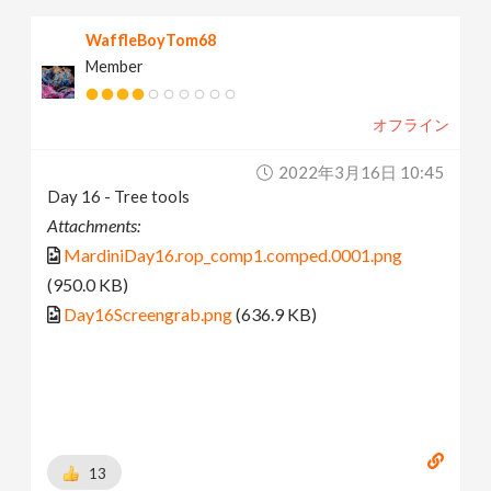
WaffleBoyTom68
Member
オフライン
2022年3月16日 10:45
Day 16 - Tree tools
Attachments:
MardiniDay16.rop_comp1.comped.0001.png
(950.0 KB)
Day16Screengrab.png
(636.9 KB)
13