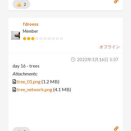
2
fdroess
Member
オフライン
2022年3月16日 5:37
day 16 - trees
Attachments:
tree_01.png
(1.2 MB)
tree_network.png
(4.1 MB)