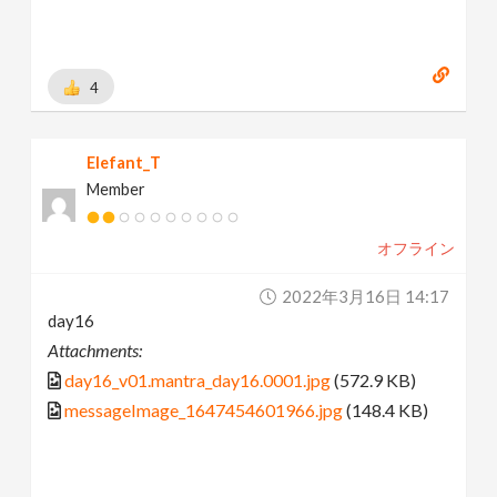
4
Elefant_T
Member
オフライン
2022年3月16日 14:17
day16
Attachments:
day16_v01.mantra_day16.0001.jpg
(572.9 KB)
messageImage_1647454601966.jpg
(148.4 KB)