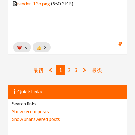
render_13b.png
(950.3 KB)
5
3
最初
1
2
3
最後
Quick Links
Search links
Show recent posts
Show unanswered posts