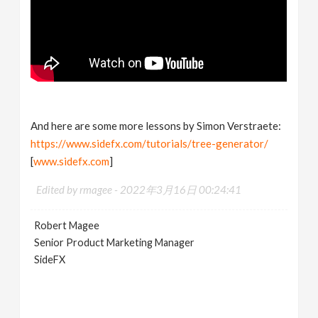
And here are some more lessons by Simon Verstraete:
https://www.sidefx.com/tutorials/tree-generator/
[
www.sidefx.com
]
Edited by rmagee -
2022年3月16日 00:24:41
Robert Magee
Senior Product Marketing Manager
SideFX