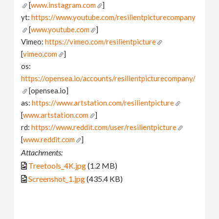
[
www.instagram.com
]
yt:
https://www.youtube.com/resilientpicturecompany
[
www.youtube.com
]
Vimeo:
https://vimeo.com/resilientpicture
[
vimeo.com
]
os:
https://opensea.io/accounts/resilientpicturecompany/
[opensea.io]
as:
https://www.artstation.com/resilientpicture
[
www.artstation.com
]
rd:
https://www.reddit.com/user/resilientpicture
[
www.reddit.com
]
Attachments:
Treetools_4K.jpg
(1.2 MB)
Screenshot_1.jpg
(435.4 KB)