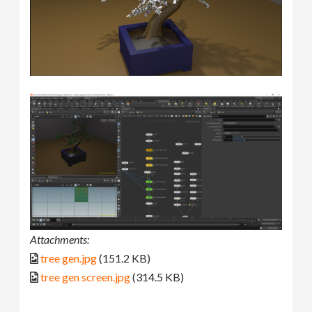
Attachments:
tree gen.jpg
(151.2 KB)
tree gen screen.jpg
(314.5 KB)