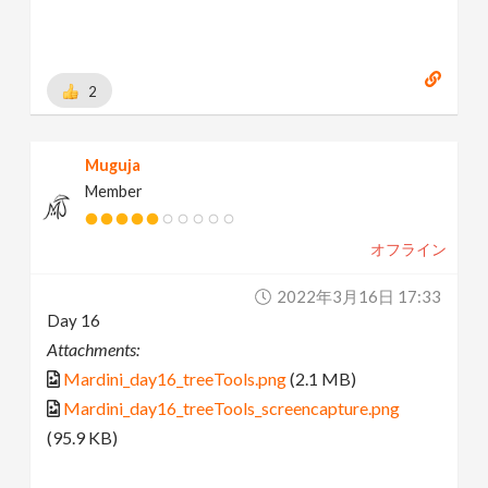
2
Muguja
Member
オフライン
2022年3月16日 17:33
Day 16
Attachments:
Mardini_day16_treeTools.png
(2.1 MB)
Mardini_day16_treeTools_screencapture.png
(95.9 KB)