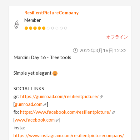
ResilientPictureCompany
Member
オフライン
2022年3月16日 12:32
Mardini Day 16 - Tree tools
Simple yet elegant
SOCIAL LINKS
gr:
https://gumroad.com/resilientpicture/
[
gumroad.com
]
fb:
https://www.facebook.com/resilientpicture/
[
www.facebook.com
]
insta:
https://www.instagram.com/resilientpicturecompany/