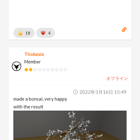
18
4
Thobesix
Member
オフライン
2022年3月16日 15:49
made a bonsai, very happy
with the result