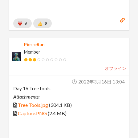
6
8
PierreRpn
Member
オフライン
2022年3月16日 13:04
Day 16 Tree tools
Attachments:
Tree Tools.jpg
(304.1 KB)
Capture.PNG
(2.4 MB)