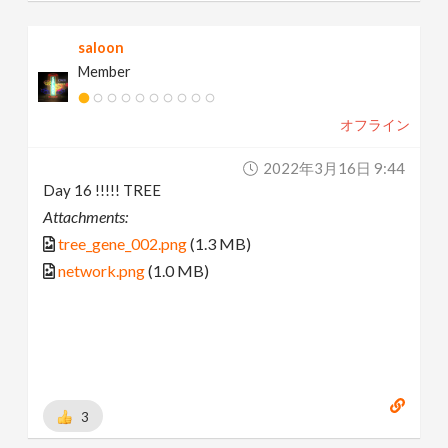
saloon
Member
オフライン
2022年3月16日 9:44
Day 16 !!!!! TREE
Attachments:
tree_gene_002.png
(1.3 MB)
network.png
(1.0 MB)
3