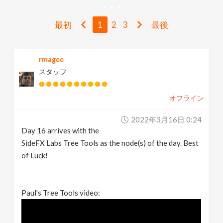
v
最初
1
2
3
最後
i
rmagee
g
スタッフ
a
オフライン
t
2022年3月16日 0:24
Day 16 arrives with the
i
SideFX Labs Tree Tools as the node(s) of the day. Best
of Luck!
o
Paul's Tree Tools video:
n