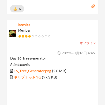
6
bechica
Member
オフライン
2022年3月16日 4:45
Day 16 Tree generator
Attachments:
16_Tree_Generator.png
(2.0 MB)
キャプチャ.PNG
(97.3 KB)