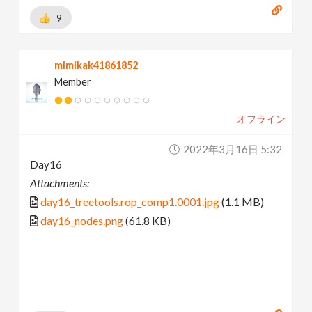
9
mimikak41861852
Member
オフライン
2022年3月16日 5:32
Day16
Attachments:
day16_treetools.rop_comp1.0001.jpg
(1.1 MB)
day16_nodes.png
(61.8 KB)