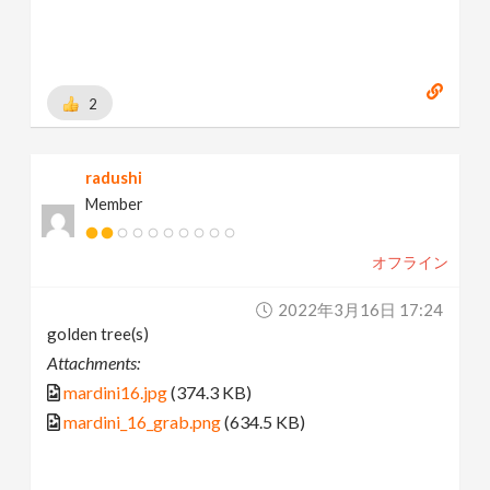
2
radushi
Member
オフライン
2022年3月16日 17:24
golden tree(s)
Attachments:
mardini16.jpg
(374.3 KB)
mardini_16_grab.png
(634.5 KB)