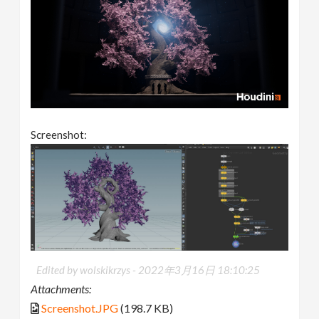
Screenshot:
Edited by wolskikrzys -
2022年3月16日 18:10:25
Attachments:
Screenshot.JPG
(198.7 KB)