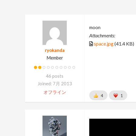
moon
Attachments:
space.jpg
(41.4 KB)
ryokanda
Member
46 posts
Joined: 7月 2013
オフライン
4
1