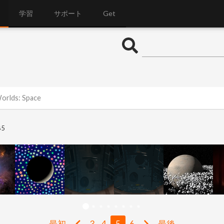
学習
サポート
Get
Worlds: Space
5
最初
3
4
5
6
最後