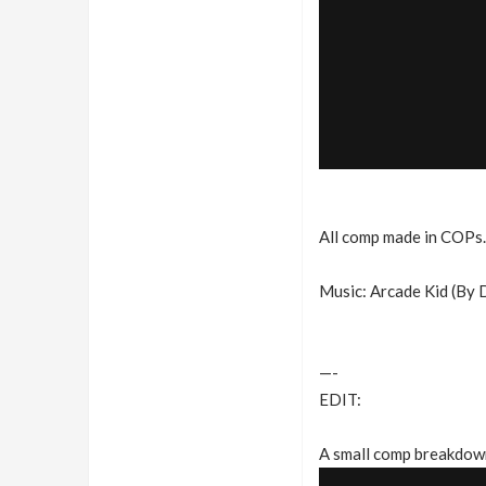
All comp made in COPs.
Music: Arcade Kid (By 
—-
EDIT:
A small comp breakdow