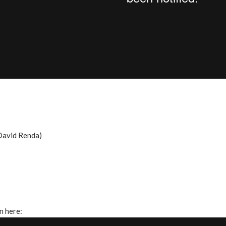
David Renda)
n here: