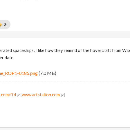
3
ated spaceships, I like how they remind of the hovercraft from Wipeo
er date.
ne_ROP1-0185.png
(7.0 MB)
n.com/ffd
[
www.artstation.com
]