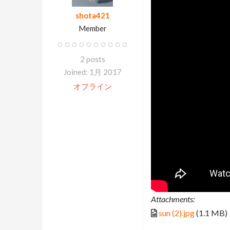
shota421
Member
2 posts
Joined: 1月 2017
オフライン
Attachments:
sun (2).jpg
(1.1 MB)