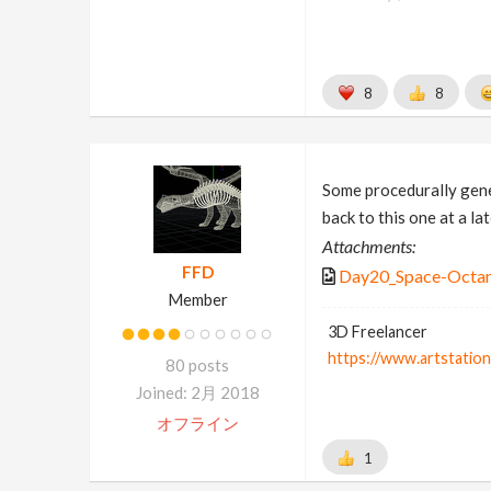
8
8
Some procedurally gener
back to this one at a lat
Attachments:
FFD
Day20_Space-Octa
Member
3D Freelancer
https://www.artstatio
80 posts
Joined: 2月 2018
オフライン
1