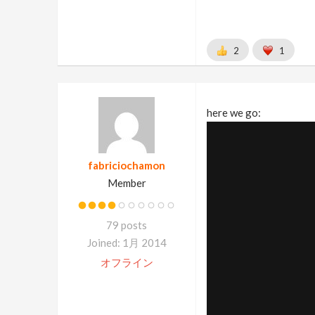
2
1
here we go:
fabriciochamon
Member
79 posts
Joined: 1月 2014
オフライン