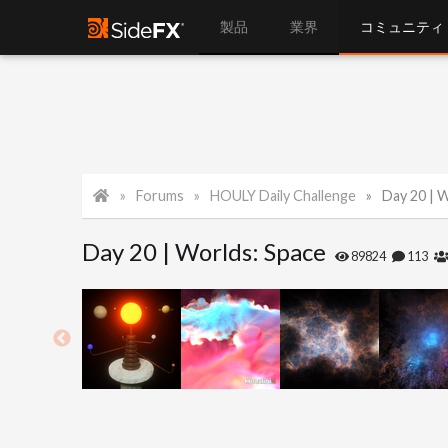
製品
業界
コミュニティ
Forums
HOULY Daily Challenge
Day 20 | 
Day 20 | Worlds: Space
89824
113