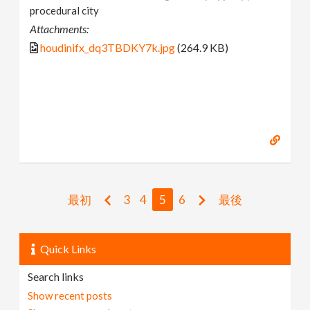
procedural city
Attachments:
houdinifx_dq3TBDKY7k.jpg
(264.9 KB)
最初
3
4
5
6
最後
Quick Links
Search links
Show recent posts