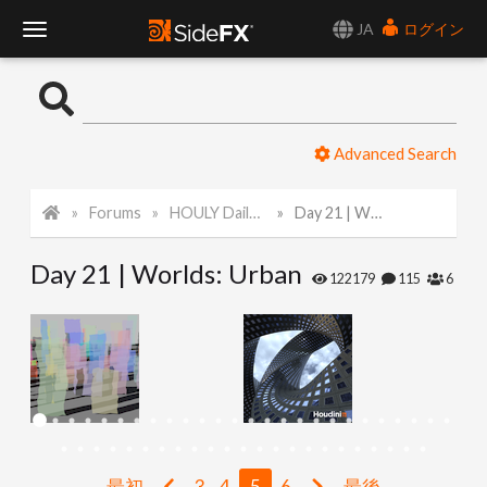
JA
ログイン
T
o
Advanced Search
g
Forums
HOULY Daily Challenge
Day 21 | Worlds: Urban
g
Day 21 | Worlds: Urban
l
122179
115
6
e
N
a
最初
3
4
5
6
最後