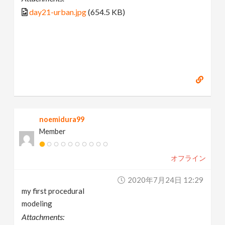
day21-urban.jpg
(654.5 KB)
noemidura99
Member
オフライン
2020年7月24日 12:29
my first procedural
modeling
Attachments: