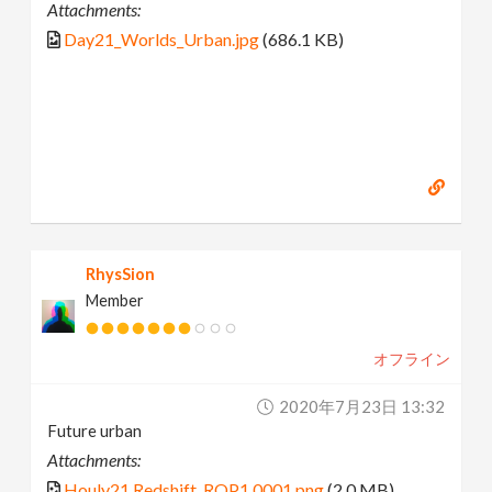
Attachments:
Day21_Worlds_Urban.jpg
(686.1 KB)
RhysSion
Member
オフライン
2020年7月23日 13:32
Future urban
Attachments:
Houly21.Redshift_ROP1.0001.png
(2.0 MB)