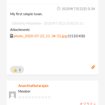
2020年7月22日 0:34
My first simple town.
Edited by Paladinka -
2020年7月22日 00:35:11
Attachments:
photo_2020-07-22_11-34-52.jpg
(113.0 KB)
1
AnanthaNatarajan
Member
オフライン