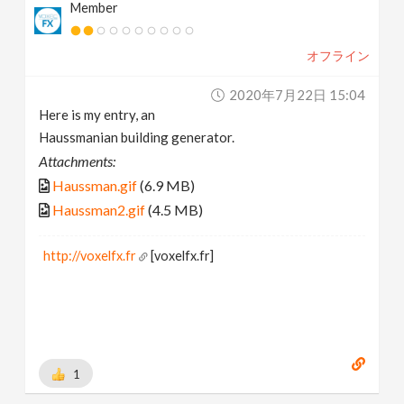
Member
オフライン
2020年7月22日 15:04
Here is my entry, an
Haussmanian building generator.
Attachments:
Haussman.gif
(6.9 MB)
Haussman2.gif
(4.5 MB)
http://voxelfx.fr
[voxelfx.fr]
1