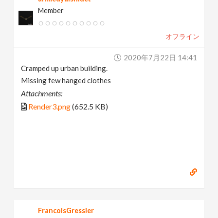
Member
オフライン
2020年7月22日 14:41
Cramped up urban building.
Missing few hanged clothes
Attachments:
Render3.png
(652.5 KB)
FrancoisGressier