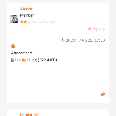
Aleckb
Member
オフライン
2020年7月22日 17:30
Attachments:
Houly21.jpg
(322.4 KB)
Loudsubs