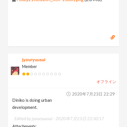
jyouryuusui
Member
オフライン
2020年7月23日 22:29
Diniko is doing urban
development.
Edited by jyouryuusui -
2020年7月23日 22:30:17
Attachments: