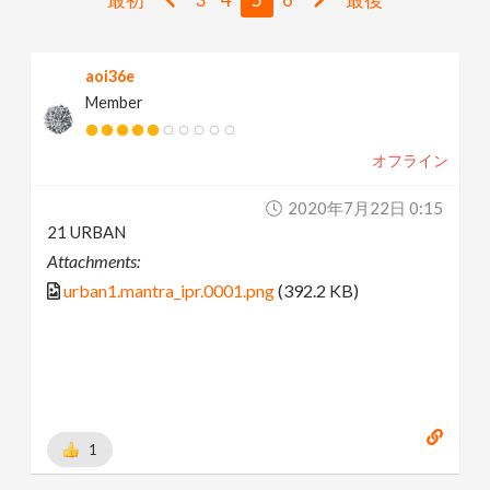
v
aoi36e
i
Member
g
オフライン
a
2020年7月22日 0:15
21 URBAN
t
Attachments:
urban1.mantra_ipr.0001.png
(392.2 KB)
i
o
n
1