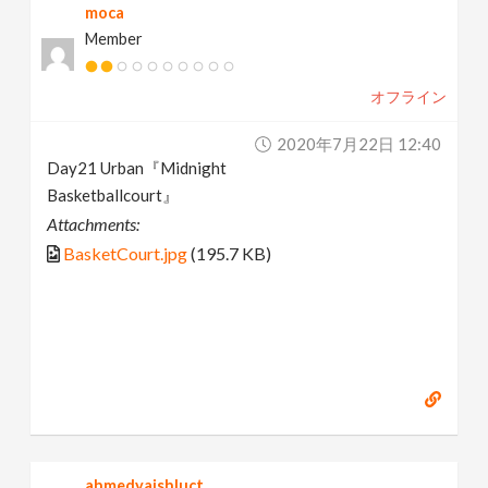
moca
Member
オフライン
2020年7月22日 12:40
Day21 Urban『Midnight
Basketballcourt』
Attachments:
BasketCourt.jpg
(195.7 KB)
ahmedyaishluct