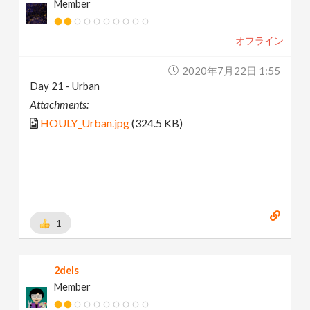
Member
オフライン
2020年7月22日 1:55
Day 21 - Urban
Attachments:
HOULY_Urban.jpg
(324.5 KB)
1
2dels
Member