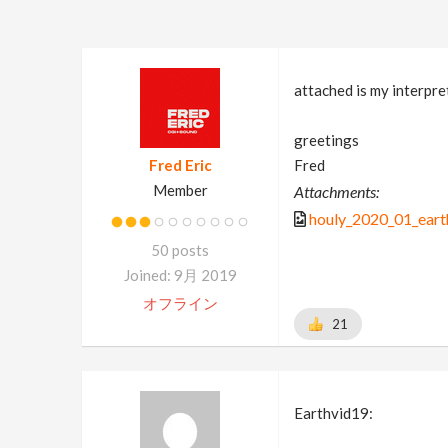
attached is my interpre
greetings
Fred Eric
Fred
Member
Attachments:
houly_2020_01_eart
50 posts
Joined: 9月 2019
オフライン
21
Earthvid19: