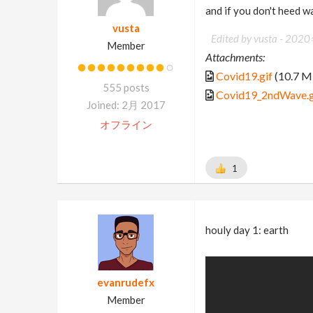
and if you don't heed wa
vusta
Edited by vusta -
2020
Member
Attachments:
Covid19.gif
(10.7 M
555 posts
Covid19_2ndWave.g
Joined: 2月 2017
オフライン
1
houly day 1: earth
evanrudefx
Member