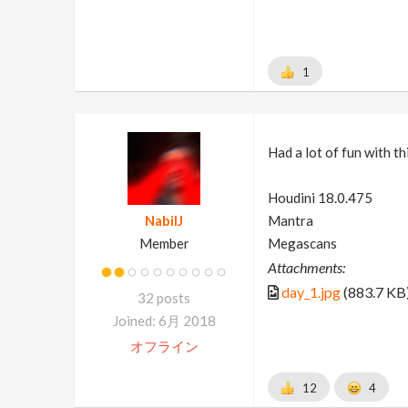
1
Had a lot of fun with th
Houdini 18.0.475
NabilJ
Mantra
Member
Megascans
Attachments:
day_1.jpg
(883.7 KB
32 posts
Joined: 6月 2018
オフライン
12
4