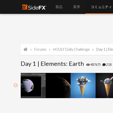
製品
業界
コミュニティ
Forums
HOULY Daily Challenge
Day 1 | El
Day 1 | Elements: Earth
487675
218