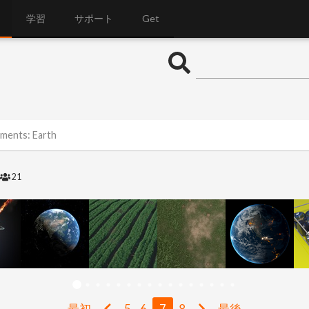
学習
サポート
Get
ements: Earth
21
最初
5
6
7
8
最後