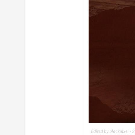
Edited by blackpixel -
2