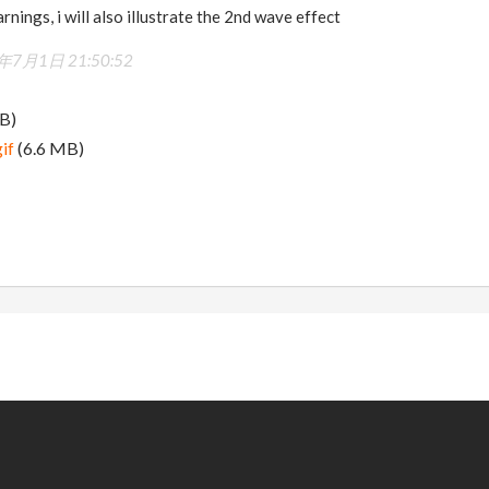
rnings, i will also illustrate the 2nd wave effect
年7月1日 21:50:52
B)
if
(6.6 MB)