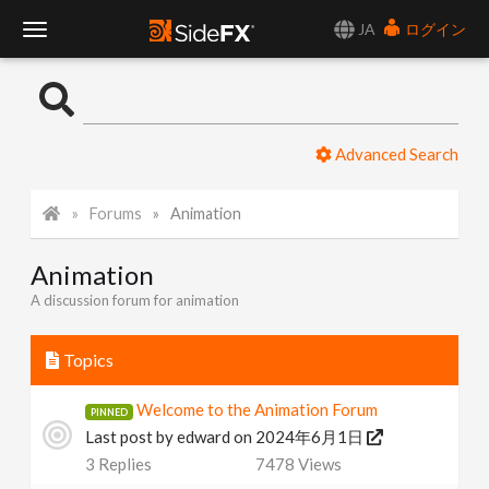
JA
ログイン
T
o
Advanced Search
g
Forums
Animation
g
Animation
l
A discussion forum for animation
e
Topics
N
Welcome to the Animation Forum
Last post by
edward
on 2024年6月1日
a
3
Replies
7478
Views