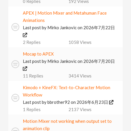
0
Replies
192
Views
APEX | Motion Mixer and Metahuman Face
Animations
Last post by
Mirko Jankovic
on 2026年7月22日
2
Replies
1058
Views
Mocap to APEX
Last post by
Mirko Jankovic
on 2026年7月20日
11
Replies
3414
Views
Kimodo + KineFX: Text-to-Character Motion
Workflow
Last post by
bbrother92
on 2026年6月23日
1
Replies
2137
Views
Motion Mixer not working when output set to
animation clip