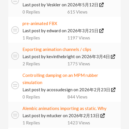
Last post by
Veskler
on 2026年5月12日
0
Replies
615
Views
pre-animated FBX
Last post by
edward
on 2026年3月21日
1
Replies
1197
Views
Exporting animation channels / clips
Last post by
kevinthebright
on 2026年3月4日
2
Replies
1775
Views
Controlling damping on an MPM rubber
simulation
Last post by
acossudesign
on 2026年2月23日
0
Replies
844
Views
Alembic animations importing as static. Why
Last post by
mtucker
on 2026年2月13日
1
Replies
1423
Views