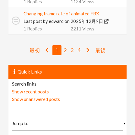
1
Replies
1134
Views
Changing frame rate of animated FBX
Last post by
edward
on 2025年12月9日
1
Replies
2211
Views
最初
1
2
3
4
最後
Quick Links
Search links
Show recent posts
Show unanswered posts
▼