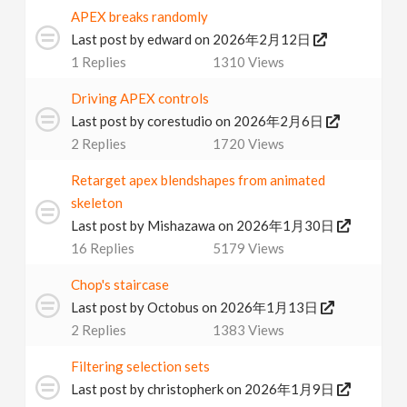
APEX breaks randomly
Last post by
edward
on 2026年2月12日
1
Replies
1310
Views
Driving APEX controls
Last post by
corestudio
on 2026年2月6日
2
Replies
1720
Views
Retarget apex blendshapes from animated
skeleton
Last post by
Mishazawa
on 2026年1月30日
16
Replies
5179
Views
Chop's staircase
Last post by
Octobus
on 2026年1月13日
2
Replies
1383
Views
Filtering selection sets
Last post by
christopherk
on 2026年1月9日