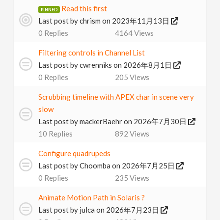
Read this first
v
Last post by
chrism
on 2023年11月13日
0
Replies
4164
Views
i
Filtering controls in Channel List
g
Last post by
cwrenniks
on 2026年8月1日
0
Replies
205
Views
a
Scrubbing timeline with APEX char in scene very
slow
t
Last post by
mackerBaehr
on 2026年7月30日
10
Replies
892
Views
i
Configure quadrupeds
Last post by
Choomba
on 2026年7月25日
o
0
Replies
235
Views
n
Animate Motion Path in Solaris ?
Last post by
julca
on 2026年7月23日