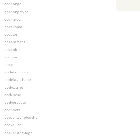
opchange
opchangetype
opchmod
opcollapse
opcolor
opcomment
opcook
opcopy
opcp
opdefaultcolor
opdefaultshape
opdelscript
opdepend
opdeprecate
openport
opeventscriptcache
opexclude
opexprlanguage