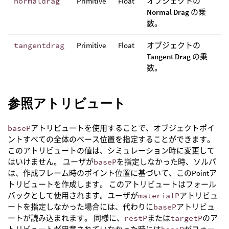
normaldrag
Primitive
Float
オブジェクトの
Normal Drag
の乗
数。
tangentdrag
Primitive
Float
オブジェクトの
Tangent Drag
の乗
数。
参照アトリビュート
baseP
アトリビュートを使用することで、オブジェクトポイ
ントすべての全体のベース位置を指定することができます。
このアトリビュートの値は、シミュレーション時に変更して
はいけません。 ユーザが
baseP
を指定しなかった時、ソルバ
は、作成フレーム時のポイント位置に基づいて、このPointア
トリビュートを作成します。 このアトリビュートはフォール
バックとして使用されます。ユーザが
materialP
アトリビュ
ートを指定しなかった場合には、代わりに
baseP
アトリビュ
ートが読み込まれます。 同様に、
restP
または
targetP
のア