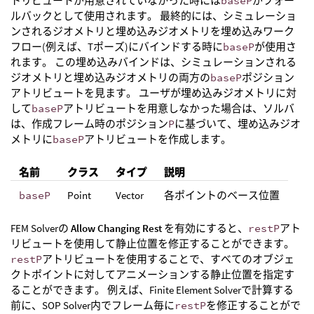
トリビュートが用意されていなかった時には
baseP
がフォー
ルバックとして使用されます。 最終的には、シミュレーショ
ンされるジオメトリと埋め込みジオメトリを埋め込みワーク
フロー(例えば、Tポーズ)にバインドする時に
baseP
が使用さ
れます。 この埋め込みバインドは、シミュレーションされる
ジオメトリと埋め込みジオメトリの両方の
baseP
ポジション
アトリビュートを見ます。 ユーザが埋め込みジオメトリに対
して
baseP
アトリビュートを用意しなかった場合は、ソルバ
は、作成フレーム時のポジション
P
に基づいて、埋め込みジオ
メトリに
baseP
アトリビュートを作成します。
名前
クラス
タイプ
説明
baseP
Point
Vector
各ポイントのベース位置
FEM Solverの
Allow Changing Rest
を有効にすると、
restP
アト
リビュートを使用して静止位置を修正することができます。
restP
アトリビュートを使用することで、すべてのオブジェ
クトポイントに対してアニメーションする静止位置を指定す
ることができます。 例えば、Finite Element Solverで計算する
前に、SOP Solver内でフレーム毎に
restP
を修正することがで