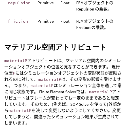
repulsion
Primitive
Float
FEMオブジェクトの
Repulsion
の乗数。
friction
Primitive
Float
FEMオブジェクトの
Friction
の乗数。
マテリアル空間アトリビュート
materialP
アトリビュートは、マテリアル空間内のシミュレ
ーションオブジェクトの位置と見なすことができます。 現行
位置
P
にはシミュレーションオブジェクトの変形状態が反映さ
れるのに対して、
materialP
は、その変形の影響を受けませ
ん。 つまり、
materialP
はシミュレーション全体を通して常
に同じ状態です。 Finite Element Solverでは、
materialP
アト
リビュートはフレームが変わっても一定のままであると想定
しています。 そのため、(例えば、SOP Solverを使って)外部か
ら
materialP
を決して変更しないようにしてください。変更
してしまうと、間違ったシミュレーション結果が生成されて
しまいます。