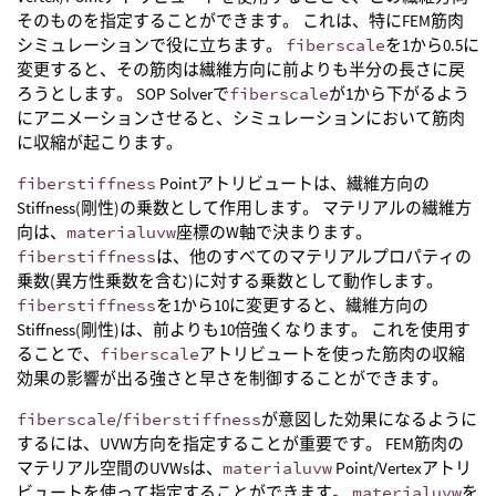
そのものを指定することができます。 これは、特にFEM筋肉
シミュレーションで役に立ちます。
fiberscale
を1から0.5に
変更すると、その筋肉は繊維方向に前よりも半分の長さに戻
ろうとします。 SOP Solverで
fiberscale
が1から下がるよう
にアニメーションさせると、シミュレーションにおいて筋肉
に収縮が起こります。
fiberstiffness
Pointアトリビュートは、繊維方向の
Stiffness(剛性)の乗数として作用します。 マテリアルの繊維方
向は、
materialuvw
座標のW軸で決まります。
fiberstiffness
は、他のすべてのマテリアルプロパティの
乗数(異方性乗数を含む)に対する乗数として動作します。
fiberstiffness
を1から10に変更すると、繊維方向の
Stiffness(剛性)は、前よりも10倍強くなります。 これを使用す
ることで、
fiberscale
アトリビュートを使った筋肉の収縮
効果の影響が出る強さと早さを制御することができます。
fiberscale
/
fiberstiffness
が意図した効果になるように
するには、UVW方向を指定することが重要です。 FEM筋肉の
マテリアル空間のUVWsは、
materialuvw
Point/Vertexアトリ
ビュートを使って指定することができます。
materialuvw
を