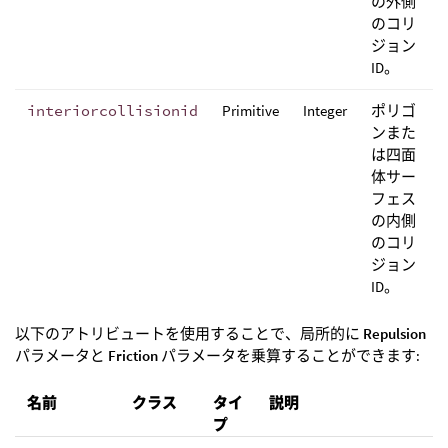
の外側
のコリ
ジョン
ID。
interiorcollisionid
Primitive
Integer
ポリゴ
ンまた
は四面
体サー
フェス
の内側
のコリ
ジョン
ID。
以下のアトリビュートを使用することで、局所的に
Repulsion
パラメータと
Friction
パラメータを乗算することができます:
名前
クラス
タイ
説明
プ