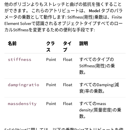
他のポリゴンよりもストレッチと曲げの抵抗を強くすること
ができます。 これらのアトリビュートは、
Model
タブのパラ
メータの乗数として動作します: Stiffness(剛性)乗数は、Finite
Element Solverで認識されるオブジェクトタイプすべてのロー
カルStiffnessを変更するための便利な手段です:
名前
クラ
タイ
説明
ス
プ
stiffness
Point
Float
すべてのタイプの
Stiffness(剛性)の乗
数。
dampingratio
Point
Float
すべてのDamping(減
衰)率の乗数。
massdensity
Point
Float
すべてのmass
density(質量密度)の乗
数。
Solid Objectに関しては、以下の乗数Pointアトリビュートを使