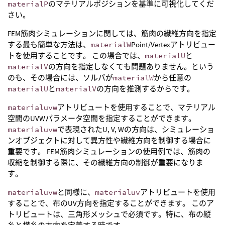
materialP
のマテリアルポジションを基準に可視化してくだ
さい。
FEM筋肉シミュレーションに関しては、筋肉の繊維方向を指定
する最も簡単な方法は、
materialW
Point/Vertexアトリビュー
トを使用することです。 この場合では、
materialU
と
materialV
の方向を指定しなくても問題ありません。という
のも、その場合には、ソルバが
materialW
から任意の
materialU
と
materialV
の方向を推測するからです。
materialuvw
アトリビュートを使用することで、マテリアル
空間のUVWパラメータ空間を指定することができます。
materialuvw
で表現されたU, V, Wの方向は、シミュレーショ
ンオブジェクトに対して異方性や繊維方向を制御する場合に
重要です。 FEM筋肉シミュレーションの使用例では、筋肉の
収縮を制御する際に、その繊維方向の制御が重要になりま
す。
materialuvw
と同様に、
materialuv
アトリビュートを使用
することで、布のUV方向を指定することができます。 このア
トリビュートは、三角形メッシュで必須です。特に、布の縦