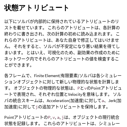
状態アトリビュート
以下にソルバが内部的に保持されているアトリビュートのリ
ストを載せています。 これらのアトリビュートは、各計算の
終わりに書き出され、次の計算の初めに読み込まれます。 こ
れらのアトリビュートは、あなた自身で修正してはいけませ
ん。 それをすると、ソルバが不安定になり悪い結果を得てし
まいます。 とはいえ、可視化のため、副効果の作成のために
ネットワーク内でそれらのアトリビュートの値を検査するこ
とができます。
各フレームで、Finite Element(有限要素)ソルバは各シミュレー
ションオブジェクトに対して新しい物理的な状態を計算しま
す。 オブジェクトの物理的な状態は、
P
と
v
のPointアトリビュ
ートで表現され、それぞれ位置とVelocityを意味します。 ソル
バの統合スキームは、Acceleration(加速度)に対して
a
、Jerk(加
加速度)に対して
j
の追加アトリビュートを保持します。
Pointアトリビュートの
P
,
v
,
a
,
j
は、オブジェクトの現行統合
状態を記録します。 これらのアトリビュートは、シミュレー