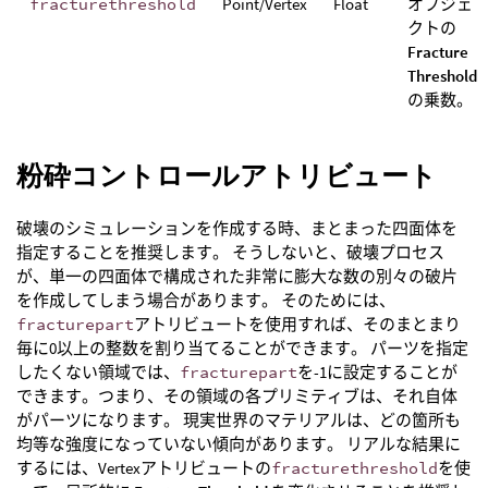
fracturethreshold
Point/Vertex
Float
オブジェ
クトの
Fracture
Threshold
の乗数。
粉砕コントロールアトリビュート
破壊のシミュレーションを作成する時、まとまった四面体を
指定することを推奨します。 そうしないと、破壊プロセス
が、単一の四面体で構成された非常に膨大な数の別々の破片
を作成してしまう場合があります。 そのためには、
fracturepart
アトリビュートを使用すれば、そのまとまり
毎に0以上の整数を割り当てることができます。 パーツを指定
したくない領域では、
fracturepart
を-1に設定することが
できます。つまり、その領域の各プリミティブは、それ自体
がパーツになります。 現実世界のマテリアルは、どの箇所も
均等な強度になっていない傾向があります。 リアルな結果に
するには、Vertexアトリビュートの
fracturethreshold
を使