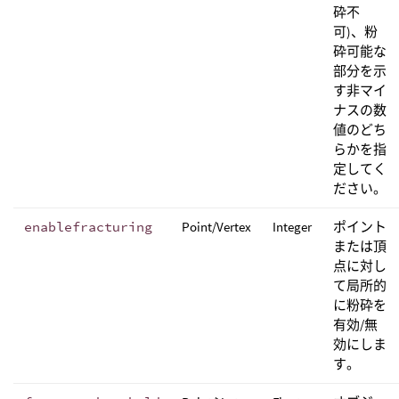
砕不
可)、粉
砕可能な
部分を示
す非マイ
ナスの数
値のどち
らかを指
定してく
ださい。
enablefracturing
Point/Vertex
Integer
ポイント
または頂
点に対し
て局所的
に粉砕を
有効/無
効にしま
す。