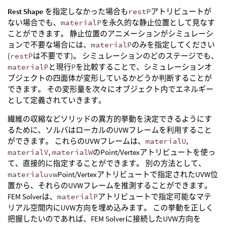
Rest Shape
を指定しなかった場合も
restP
アトリビュートが
ない場合でも、
materialP
を永久的な静止位置として見なす
ことができます。 静止位置のアニメーションがシミュレーシ
ョンで不要な場合には、
materialP
のみを指定してください
(
restP
は不要です)。 シミュレーションのどのステージでも、
materialP
と現行
P
を比較することで、シミュレーションオ
ブジェクトの四面体が変形しているかどうか判断することが
できます。 その変形量を次々にオブジェクト内でエネルギー
として定義されていきます。
繊維の収縮などソリッドの異方的挙動を決定できるようにす
るために、ソルバはローカルのUVWフレームを利用すること
ができます。 これらのUVWフレームは、
materialU
,
materialV
,
materialW
のPoint/Vertexアトリビュートを使っ
て、直接的に指定することができます。 別の方法として、
materialuvw
Point/Vertexアトリビュートで指定されたUVW位
置から、それらのUVWフレームを推測することができます。
FEM Solverは、
materialP
アトリビュートで指定可能なマテ
リアル空間内にUVW方向を埋め込みます。 この挙動を正しく
把握したいのであれば、FEM Solverに接続したUVW方向を