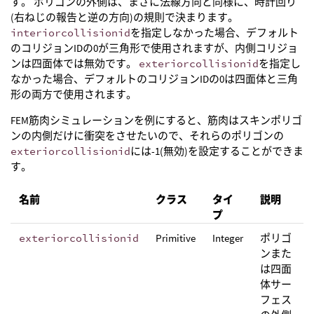
す。 ポリゴンの外側は、まさに法線方向と同様に、時計回り
(右ねじの報告と逆の方向)の規則で決まります。
interiorcollisionid
を指定しなかった場合、デフォルト
のコリジョンIDの0が三角形で使用されますが、内側コリジョ
ンは四面体では無効です。
exteriorcollisionid
を指定し
なかった場合、デフォルトのコリジョンIDの0は四面体と三角
形の両方で使用されます。
FEM筋肉シミュレーションを例にすると、筋肉はスキンポリゴ
ンの内側だけに衝突をさせたいので、それらのポリゴンの
exteriorcollisionid
には-1(無効)を設定することができま
す。
名前
クラス
タイ
説明
プ
exteriorcollisionid
Primitive
Integer
ポリゴ
ンまた
は四面
体サー
フェス