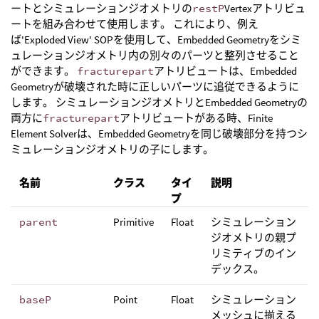
ートとシミュレーションジオメトリの
restP
Vertexアトリビュ
ートを組み合わせて使用します。 これにより、例え
ば'Exploded View' SOPを使用して、Embedded Geometryをシミ
ュレーションジオメトリ内の別々のパーツと整列させること
ができます。
fracturepart
アトリビュートは、Embedded
Geometryが破壊された時に正しいパーツに追従できるように
します。 シミュレーションジオメトリとEmbedded Geometryの
両方に
fracturepart
アトリビュートがある時、Finite
Element Solverは、Embedded Geometryを同じ破壊部分を持つシ
ミュレーションジオメトリの子にします。
名前
クラス
タイ
説明
プ
parent
Primitive
Float
シミュレーション
ジオメトリの親プ
リミティブのイン
デックス。
baseP
Point
Float
シミュレーション
メッシュに揃える