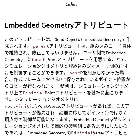
速度。
Embedded Geometryアトリビュート
このアトリビュートは、Solid ObjectのEmbedded Geometryで作
成されます。
parent
アトリビュートは、組み込みコード自体
で維持され、修正してはいけません。 ユーザ側でEmbedded
Geometry上に
baseP
Pointアトリビュートを用意することで、
シミュレーションジオメトリと埋め込みジオメトリ間の紐付
けを制御することができます。
baseP
を用意しなかった場
合、作成フレームにおける
P
に保存されているポイント位置か
らコピーが行なわれます。 整列は、シミュレーションジオメ
トリ上の
Pinitial
Pointアトリビュートを基準に起こりま
す。 シミュレーションジオメトリに
restPinitial
Point/Vertexアトリビュートがあれば、このア
トリビュートが優先され、必要に応じてポイント毎ではなく
頂点毎の制御が可能になります。 Embedded Geometryがシミュ
レーションジオメトリで目的の破壊側にあるようにしたいの
であれば、Embedded Geometryの
Pinitial
Vertexアトリビュ