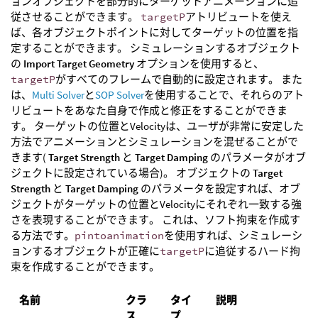
ョンオブジェクトを部分的にターゲットアニメーションに追
従させることができます。
targetP
アトリビュートを使え
ば、各オブジェクトポイントに対してターゲットの位置を指
定することができます。 シミュレーションするオブジェクト
の
Import Target Geometry
オプションを使用すると、
targetP
がすべてのフレームで自動的に設定されます。 また
は、
Multi Solver
と
SOP Solver
を使用することで、それらのアト
リビュートをあなた自身で作成と修正をすることができま
す。 ターゲットの位置とVelocityは、ユーザが非常に安定した
方法でアニメーションとシミュレーションを混ぜることがで
きます(
Target Strength
と
Target Damping
のパラメータがオブ
ジェクトに設定されている場合)。 オブジェクトの
Target
Strength
と
Target Damping
のパラメータを設定すれば、オブ
ジェクトがターゲットの位置とVelocityにそれぞれ一致する強
さを表現することができます。 これは、ソフト拘束を作成す
る方法です。
pintoanimation
を使用すれば、シミュレーシ
ョンするオブジェクトが正確に
targetP
に追従するハード拘
束を作成することができます。
名前
クラ
タイ
説明
ス
プ