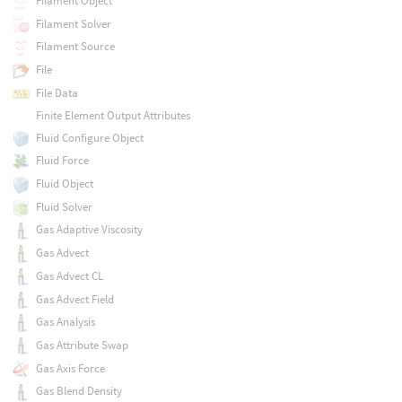
Filament Object
Filament Solver
Filament Source
File
File Data
Finite Element Output Attributes
Fluid Configure Object
Fluid Force
Fluid Object
Fluid Solver
Gas Adaptive Viscosity
Gas Advect
Gas Advect CL
Gas Advect Field
Gas Analysis
Gas Attribute Swap
Gas Axis Force
Gas Blend Density