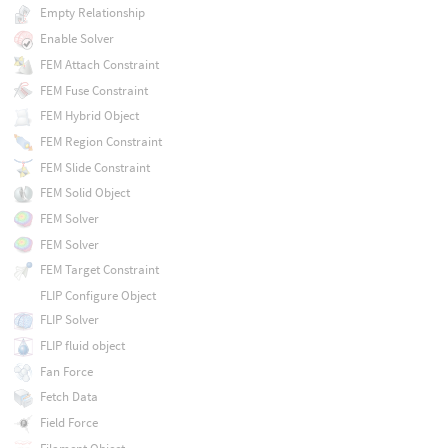
Empty Relationship
Enable Solver
FEM Attach Constraint
FEM Fuse Constraint
FEM Hybrid Object
FEM Region Constraint
FEM Slide Constraint
FEM Solid Object
FEM Solver
FEM Solver
FEM Target Constraint
FLIP Configure Object
FLIP Solver
FLIP fluid object
Fan Force
Fetch Data
Field Force