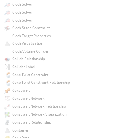
Cloth Solver
Cloth Solver
Cloth Solver
Cloth Stitch Constraint
Cloth Target Properties
Cloth Visualization
Cloth/Volume Collider
Collide Relationship
Collider Label
Cone Twist Constraint
Cone Twist Constraint Relationship
Constraint
Constraint Network
Constraint Network Relationship
Constraint Network Visualization
Constraint Relationship
Container
Copy Data