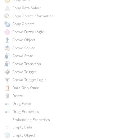
Copy Data Solver
Copy Object Information
Copy Objects
Crowd Fuzzy Logic
Crowd Object
Crowd Solver
Crowd State
Crowd Transition
Crowd Trigger
Crowd Trigger Logic
Data Only Once
Delete
Drag Force
Drag Properties
Embedding Properties
Empty Data
Empty Object