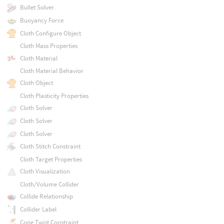
Bullet Solver
Buoyancy Force
Cloth Configure Object
Cloth Mass Properties
Cloth Material
Cloth Material Behavior
Cloth Object
Cloth Plasticity Properties
Cloth Solver
Cloth Solver
Cloth Solver
Cloth Stitch Constraint
Cloth Target Properties
Cloth Visualization
Cloth/Volume Collider
Collide Relationship
Collider Label
Cone Twist Constraint