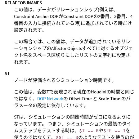
RELAFFOBJNAMES
この値は、データがリレーションシップ(例えば、
Constraint Anchor DOPがConstraint DOPの2番目、3番目、4
番目の入力に接続されている時)に追加されている時だけ
設定されます。
この場合では、この値は、データが追加されているリレ
ーションシップのAffector Objectsすべてに対するオブジェ
クト名をスペース区切りにしたリストの文字列に設定さ
れます。
ST
ノードが評価されるシミュレーション時間です。
この値は、変数Tで表現される現在のHoudiniの時間と同じ
ではなく、
DOP Network
の
Offset Time
と
Scale Time
のパ
ラメータの設定に依存しています。
STは、シミュレーションの開始時間がゼロになるように
なっています。 つまり、シミュレーションの最初のタイ
ムステップをテストする時は、
$T == 0
や
$FF == 1
を
使うのではなくて、
$ST == 0
のようなテストを使うのが