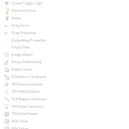
Crowd Trigger Logic
Data Only Once
Delete
Drag Force
Drag Properties
Embedding Properties
Empty Data
Empty Object
Empty Relationship
Enable Solver
FEM Attach Constraint
FEM Fuse Constraint
FEM Hybrid Object
FEM Region Constraint
FEM Slide Constraint
FEM Solid Object
FEM Solver
FEM Solver