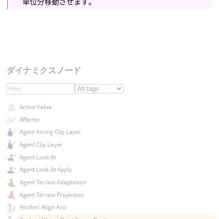
単位分移動させます。
ダイナミクスノード
Active Value
Affector
Agent Arcing Clip Layer
Agent Clip Layer
Agent Look At
Agent Look At Apply
Agent Terrain Adaptation
Agent Terrain Projection
Anchor: Align Axis