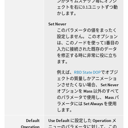
ンがタイムステップ毎にオブジ
ェクトを右に0.1ユニットずつ動
かします。
Set Never
このパラメータの値をまったく
設定しません。 このオプション
は、このノードを使って1番目の
入力に接続された既存のデータ
を修正する時に非常に役に立ち
ます。
例えば、
RBD State DOP
でオブジ
ェクトの質量しかアニメーショ
ンさせたくない場合、
Set Never
オプションを
Mass
以外のすべて
のパラメータで使用し、
Mass
パ
ラメータには
Set Always
を使用
します。
Default
Use Default
に設定した
Operation
メ
Operation
ニューのパラメータに対して、この