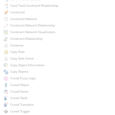
Cone Twist Constraint Relationship
Constraint
Constraint Network
Constraint Network Relationship
Constraint Network Visualization
Constraint Relationship
Container
Copy Data
Copy Data Solver
Copy Object Information
Copy Objects
Crowd Fuzzy Logic
Crowd Object
Crowd Solver
Crowd State
Crowd Transition
Crowd Trigger