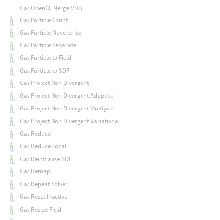
Gas OpenCL Merge VDB
Gas Particle Count
Gas Particle Move to Iso
Gas Particle Separate
Gas Particle to Field
Gas Particle to SDF
Gas Project Non Divergent
Gas Project Non Divergent Adaptive
Gas Project Non Divergent Multigrid
Gas Project Non Divergent Variational
Gas Reduce
Gas Reduce Local
Gas Reinitialize SDF
Gas Remap
Gas Repeat Solver
Gas Reset Inactive
Gas Resize Field