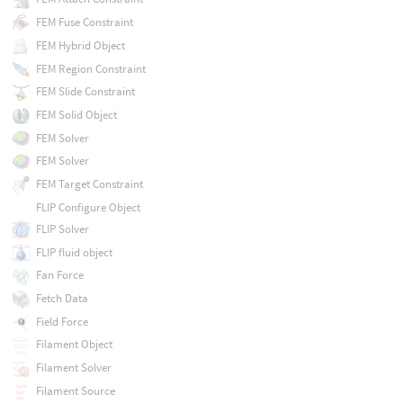
FEM Fuse Constraint
FEM Hybrid Object
FEM Region Constraint
FEM Slide Constraint
FEM Solid Object
FEM Solver
FEM Solver
FEM Target Constraint
FLIP Configure Object
FLIP Solver
FLIP fluid object
Fan Force
Fetch Data
Field Force
Filament Object
Filament Solver
Filament Source