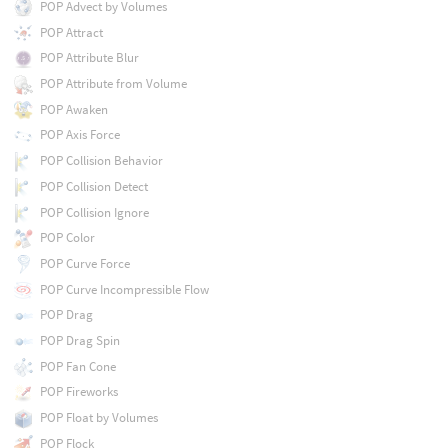
POP Advect by Volumes
POP Attract
POP Attribute Blur
POP Attribute from Volume
POP Awaken
POP Axis Force
POP Collision Behavior
POP Collision Detect
POP Collision Ignore
POP Color
POP Curve Force
POP Curve Incompressible Flow
POP Drag
POP Drag Spin
POP Fan Cone
POP Fireworks
POP Float by Volumes
POP Flock