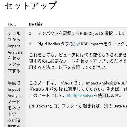
セットアップ
To...
Do this
シェル
インパクトを記録するRBD Objectを選択します
フから
Rigid Bodies
タブの
RBD Impactsをクリッ
Impact
Analysis
これをしても、ビューアには何の変化もみられませ
をセッ
録するのに必要なノードをセットアップするだけで
トアッ
用する方法は、以下を参照してください。
プする
手動で
このノードは、
ソルバ
です。Impact Analys
Impact
ずRBDソルバの
後
に適用してください。例えば、1番目
Analysis
このノードにして、
Multiple Solver
を使用します。
ノード
(RBD Soverとコンフリクトが起きれば、別の
Data N
をネッ
トワー
クに追
加する