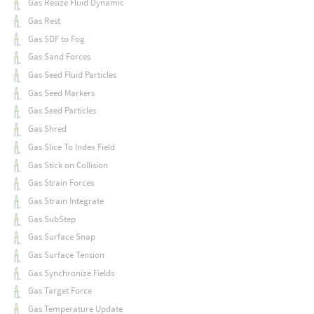
Gas Resize Fluid Dynamic
Gas Rest
Gas SDF to Fog
Gas Sand Forces
Gas Seed Fluid Particles
Gas Seed Markers
Gas Seed Particles
Gas Shred
Gas Slice To Index Field
Gas Stick on Collision
Gas Strain Forces
Gas Strain Integrate
Gas SubStep
Gas Surface Snap
Gas Surface Tension
Gas Synchronize Fields
Gas Target Force
Gas Temperature Update