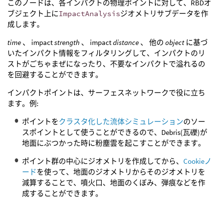
このノードは、各インパクトの物理ポイントに対して、RBDオ
ブジェクト上に
ImpactAnalysis
ジオメトリサブデータを作
成します。
time
、 impact
strength
、 impact
distance
、 他の
object
に基づ
いたインパクト情報をフィルタリングして、インパクトのリ
ストがごちゃまぜになったり、不要なインパクトで溢れるの
を回避することができます。
インパクトポイントは、サーフェスネットワークで役に立ち
ます。例:
ポイントを
クラスタ化した流体シミュレーション
のソー
スポイントとして使うことができるので、Debris(瓦礫)が
地面にぶつかった時に粉塵雲を起こすことができます。
ポイント群の中心にジオメトリを作成してから、
Cookieノ
ード
を使って、地面のジオメトリからそのジオメトリを
減算することで、噴火口、地面のくぼみ、弾痕などを作
成することができます。