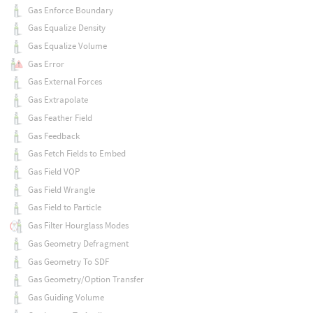
Gas Enforce Boundary
Gas Equalize Density
Gas Equalize Volume
Gas Error
Gas External Forces
Gas Extrapolate
Gas Feather Field
Gas Feedback
Gas Fetch Fields to Embed
Gas Field VOP
Gas Field Wrangle
Gas Field to Particle
Gas Filter Hourglass Modes
Gas Geometry Defragment
Gas Geometry To SDF
Gas Geometry/Option Transfer
Gas Guiding Volume