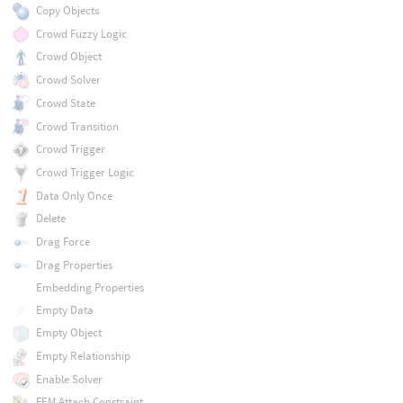
Copy Objects
Crowd Fuzzy Logic
Crowd Object
Crowd Solver
Crowd State
Crowd Transition
Crowd Trigger
Crowd Trigger Logic
Data Only Once
Delete
Drag Force
Drag Properties
Embedding Properties
Empty Data
Empty Object
Empty Relationship
Enable Solver
FEM Attach Constraint