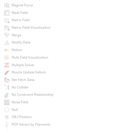
Magnet Force
Mask Field
Matrix Field
Matrix Field Visualization
Merge
Modify Data
Motion
Multi Field Visualization
Multiple Solver
Muscle Update Vellum
Net Fetch Data
No Collider
No Constraint Relationship
Noise Field
Null
OBJ Position
POP Advect by Filaments