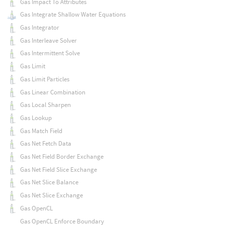
Gas Impact To Attributes
Gas Integrate Shallow Water Equations
Gas Integrator
Gas Interleave Solver
Gas Intermittent Solve
Gas Limit
Gas Limit Particles
Gas Linear Combination
Gas Local Sharpen
Gas Lookup
Gas Match Field
Gas Net Fetch Data
Gas Net Field Border Exchange
Gas Net Field Slice Exchange
Gas Net Slice Balance
Gas Net Slice Exchange
Gas OpenCL
Gas OpenCL Enforce Boundary