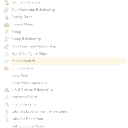
Geometry Wrangle
Glue Constraint Relationship
Gravity Force
Ground Plane
Group
Group Relationship
Hard Constraint Relationship
Hybrid Configure Object
Impact Analysis
Impulse Force
Index Field
Index Field Visualization
Initial Overlap Relationship
Instanced Object
Intangible Value
Labs Gas Expand from Temperature
Labs Gas Flamefront
Link to Source Object