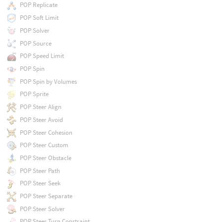
POP Replicate
POP Soft Limit
POP Solver
POP Source
POP Speed Limit
POP Spin
POP Spin by Volumes
POP Sprite
POP Steer Align
POP Steer Avoid
POP Steer Cohesion
POP Steer Custom
POP Steer Obstacle
POP Steer Path
POP Steer Seek
POP Steer Separate
POP Steer Solver
POP Steer Turn Constraint