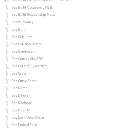
Gas Build Occupancy Mask
Gas Build Relationship Mask
Gas Buoyancy
Gas Burn
Gas Calculate
Gas Collision Detect
Gas Combustion
Gas Convex Clip SDF
Gas Correct By Markers
Gas Cross
Gas Curve Force
Gas Damp
Gas Diffuse
Gas Dissipate
Gas Disturb
Gas Each Data Solver
Gas Embed Fluid