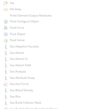
File
File Data
Finite Element Output Attributes
Fluid Configure Object
Fluid Force
Fluid Object
Fluid Solver
Gas Adaptive Viscosity
Gas Advect
Gas Advect CL
Gas Advect Field
Gas Analysis
Gas Attribute Swap
Gas Axis Force
Gas Blend Density
Gas Blur
Gas Build Collision Mask
Gas Build Collision Mask From Pieces