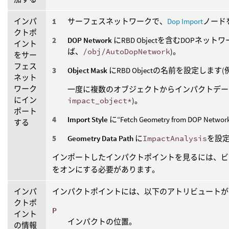
インパ
サーフェスネットワークで、
Dop Import
ノード
クトポ
DOP Network
にRBD Objectを含むDOPネ
イント
ば、
/obj/AutoDopNetwork
)。
をサー
フェス
Object Mask
にRBD Objectの名前を設定します
ネット
ワーク
一度に複数のオブジェクトからインパクトデー
にイン
impact_object*
)。
ポート
Import Style
に“Fetch Geometry from DOP N
する
Geometry Data Path
に
ImpactAnalysis
を設
インポートしたインパクトポイントを見るには、ビ
をオンにする必要があります。
インパ
インパクトポイントには、以下のアトリビュートが
クトポ
P
イント
インパクトの位置。
の情報