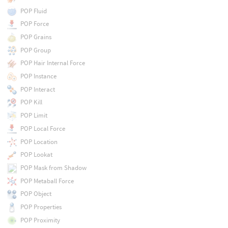
POP Fluid
POP Force
POP Grains
POP Group
POP Hair Internal Force
POP Instance
POP Interact
POP Kill
POP Limit
POP Local Force
POP Location
POP Lookat
POP Mask from Shadow
POP Metaball Force
POP Object
POP Properties
POP Proximity