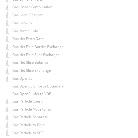
Gas Linear Combination
Gas Local Sharpen
Gas Lookup
Gas Match Field
Gas Net Fetch Data
Gas Net Field Border Exchange
Gas Net Field Slice Exchange
Gas Net Slice Balance
Gas Net Slice Exchange
Gas OpenCL
Gas OpenCL Enforce Boundary
Gas OpenCL Merge VDB
Gas Particle Count
Gas Particle Move to Iso
Gas Particle Separate
Gas Particle to Field
Gas Particle to SDF