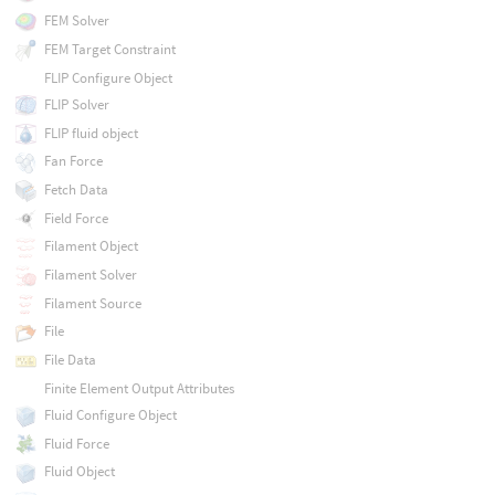
FEM Solver
FEM Target Constraint
FLIP Configure Object
FLIP Solver
FLIP fluid object
Fan Force
Fetch Data
Field Force
Filament Object
Filament Solver
Filament Source
File
File Data
Finite Element Output Attributes
Fluid Configure Object
Fluid Force
Fluid Object