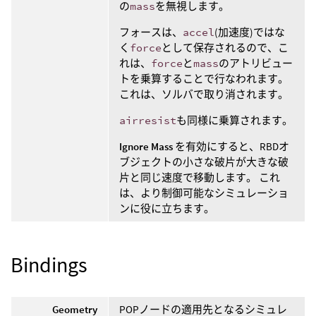
の
mass
を無視します。
フォースは、
accel
(加速度)ではな
く
force
として保存されるので、こ
れは、
force
と
mass
のアトリビュー
トを乗算することで行なわれます。
これは、ソルバで取り消されます。
airresist
も同様に乗算されます。
Ignore Mass
を有効にすると、RBDオ
ブジェクトの小さな破片が大きな破
片と同じ速度で移動します。 これ
は、より制御可能なシミュレーショ
ンに役に立ちます。
Bindings
Geometry
POPノードの適用先となるシミュレ