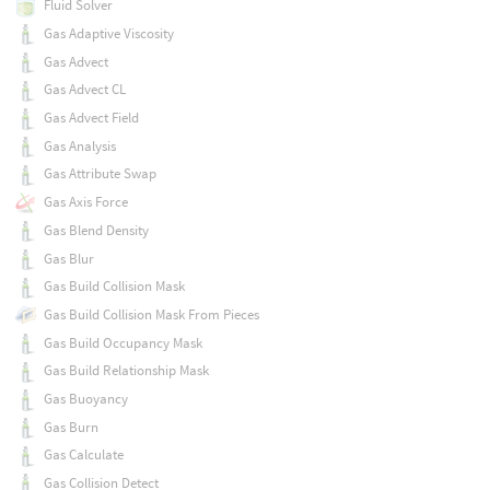
Fluid Solver
Gas Adaptive Viscosity
Gas Advect
Gas Advect CL
Gas Advect Field
Gas Analysis
Gas Attribute Swap
Gas Axis Force
Gas Blend Density
Gas Blur
Gas Build Collision Mask
Gas Build Collision Mask From Pieces
Gas Build Occupancy Mask
Gas Build Relationship Mask
Gas Buoyancy
Gas Burn
Gas Calculate
Gas Collision Detect