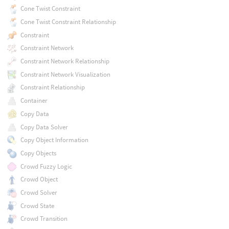
Cone Twist Constraint
Cone Twist Constraint Relationship
Constraint
Constraint Network
Constraint Network Relationship
Constraint Network Visualization
Constraint Relationship
Container
Copy Data
Copy Data Solver
Copy Object Information
Copy Objects
Crowd Fuzzy Logic
Crowd Object
Crowd Solver
Crowd State
Crowd Transition