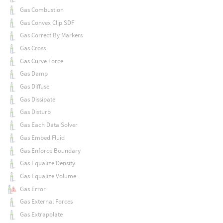
Gas Combustion
Gas Convex Clip SDF
Gas Correct By Markers
Gas Cross
Gas Curve Force
Gas Damp
Gas Diffuse
Gas Dissipate
Gas Disturb
Gas Each Data Solver
Gas Embed Fluid
Gas Enforce Boundary
Gas Equalize Density
Gas Equalize Volume
Gas Error
Gas External Forces
Gas Extrapolate