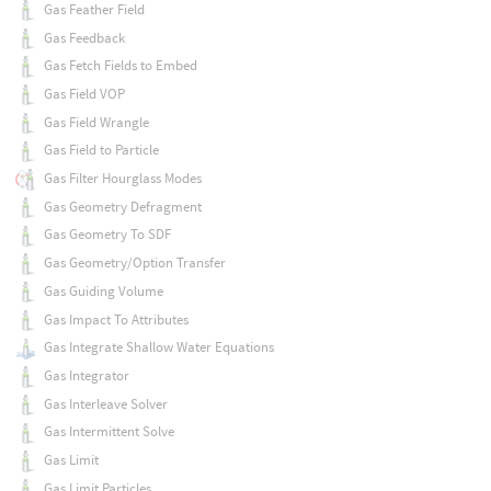
Gas Feather Field
Gas Feedback
Gas Fetch Fields to Embed
Gas Field VOP
Gas Field Wrangle
Gas Field to Particle
Gas Filter Hourglass Modes
Gas Geometry Defragment
Gas Geometry To SDF
Gas Geometry/Option Transfer
Gas Guiding Volume
Gas Impact To Attributes
Gas Integrate Shallow Water Equations
Gas Integrator
Gas Interleave Solver
Gas Intermittent Solve
Gas Limit
Gas Limit Particles