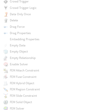
Crowd Trigger
Crowd Trigger Logic
Data Only Once
Delete
Drag Force
Drag Properties
Embedding Properties
Empty Data
Empty Object
Empty Relationship
Enable Solver
FEM Attach Constraint
FEM Fuse Constraint
FEM Hybrid Object
FEM Region Constraint
FEM Slide Constraint
FEM Solid Object
FEM Solver