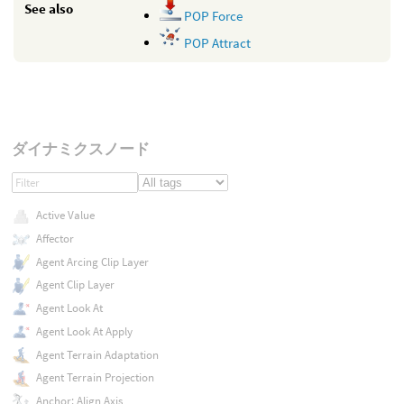
See also
POP Force
POP Attract
ダイナミクスノード
Active Value
Affector
Agent Arcing Clip Layer
Agent Clip Layer
Agent Look At
Agent Look At Apply
Agent Terrain Adaptation
Agent Terrain Projection
Anchor: Align Axis