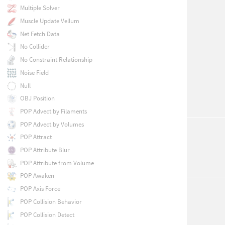
Multiple Solver
Muscle Update Vellum
Net Fetch Data
No Collider
No Constraint Relationship
Noise Field
Null
OBJ Position
POP Advect by Filaments
POP Advect by Volumes
POP Attract
POP Attribute Blur
POP Attribute from Volume
POP Awaken
POP Axis Force
POP Collision Behavior
POP Collision Detect