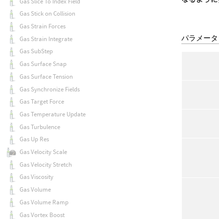
Gas Slice To Index Field
Gas Stick on Collision
Gas Strain Forces
パラメータ
Gas Strain Integrate
Gas SubStep
Gas Surface Snap
Gas Surface Tension
Gas Synchronize Fields
Gas Target Force
Gas Temperature Update
Gas Turbulence
Gas Up Res
Gas Velocity Scale
Gas Velocity Stretch
Gas Viscosity
Gas Volume
Gas Volume Ramp
Gas Vortex Boost