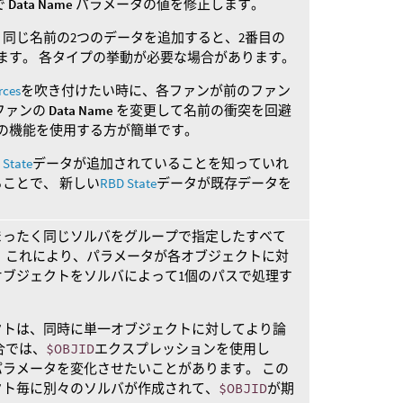
で
Data Name
パラメータの値を修正します。
同じ名前の2つのデータを追加すると、2番目の
ます。 各タイプの挙動が必要な場合があります。
rces
を吹き付けたい時に、各ファンが前のファン
ファンの
Data Name
を変更して名前の衝突を回避
の機能を使用する方が簡単です。
 State
データが追加されていることを知っていれ
ことで、 新しい
RBD State
データが既存データを
まったく同じソルバをグループで指定したすべて
 これにより、パラメータが各オブジェクトに対
オブジェクトをソルバによって1個のパスで処理す
クトは、同時に単一オブジェクトに対してより論
合では、
$OBJID
エクスプレッションを使用し
ラメータを変化させたいことがあります。 この
クト毎に別々のソルバが作成されて、
$OBJID
が期