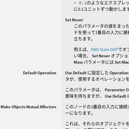
+ 0.1
のようなエクスプレ
に0.1ユニットずつ動かしま
Set Never
このパラメータの値をまった
ドを使って1番目の入力に
立ちます。
例えば、
RBD State DOP
でオ
い場合、
Set Never
オプショ
Mass
パラメータには
Set Alw
Default Operation
Use Default
に設定した
Operation
タが、使用するオペレーション
このパラメータは、
Parameter O
意味を持ちますが、
Use Default
Make Objects Mutual Affectors
このノードの1番目の入力に接
ーになります。
これは、それらのオブジェクト