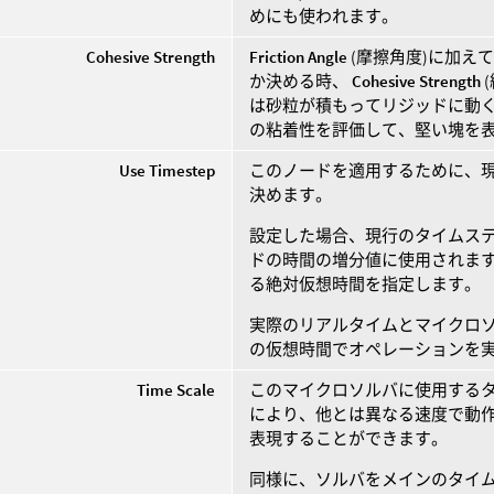
めにも使われます。
Cohesive Strength
Friction Angle
(摩擦角度)に加え
か決める時、
Cohesive Strength
は砂粒が積もってリジッドに動
の粘着性を評価して、堅い塊を
Use Timestep
このノードを適用するために、
決めます。
設定した場合、現行のタイムス
ドの時間の増分値に使用されます
る絶対仮想時間を指定します。
実際のリアルタイムとマイクロ
の仮想時間でオペレーションを
Time Scale
このマイクロソルバに使用するタ
により、他とは異なる速度で動
表現することができます。
同様に、ソルバをメインのタイ