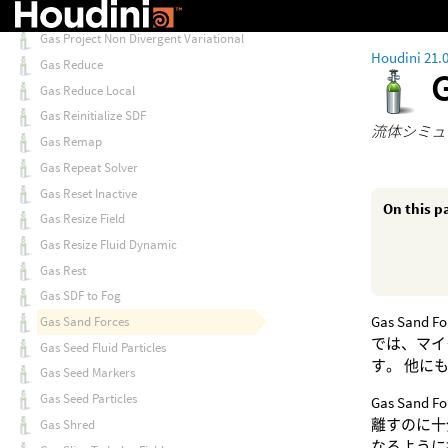
Gas Project Non Divergent Multigrid
Gas Project Non Divergent Variational
Houdini 21.
Gas Reduce
Gas Reduce Local
Gas Reinitialize SDF
流体シミュ
Gas Remap
Gas Repeat Solver
Gas Reset Inactive
On this p
Gas Resize Field
Gas Resize Fluid Dynamic
Gas Rest
Gas SDF to Fog
Gas Sa
Gas Sand Forces
では、マイ
Gas Seed Fluid Particles
す。 他に
Gas Seed Markers
Gas Seed Particles
Gas San
離すのに十分
Gas Shred
なるように