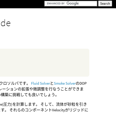
ode
マイクロソルバです。
Fluid Solver
と
Smoke Solver
のDOP
ュレーションの拡張や微調整を行なうことができま
の構築に挑戦しても良いでしょう。
ressure(圧力)を計算します。 そして、流体が砂粒を引き
。 それらのコンポーネントVelocityがリジッドに