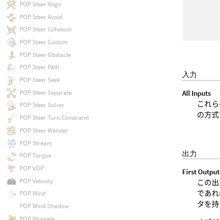
POP Steer Align
POP Steer Avoid
POP Steer Cohesion
POP Steer Custom
POP Steer Obstacle
POP Steer Path
入力
POP Steer Seek
All Inputs
POP Steer Separate
これら
POP Steer Solver
の方式
POP Steer Turn Constraint
POP Steer Wander
POP Stream
出力
POP Torque
POP VOP
First Output
POP Velocity
この出
であれ
POP Wind
タを持
POP Wind Shadow
POP Wrangle