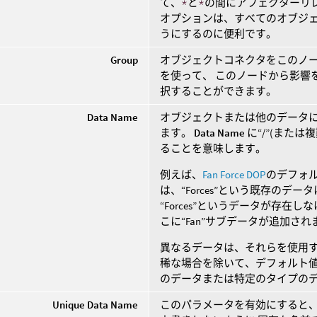
て、
*
と
*
の間にアフェクターリ
オプションは、すべてのオブジ
うにするのに便利です。
Group
オブジェクトコネクタをこのノ
を使って、 このノードから影響
択することができます。
Data Name
オブジェクトまたは他のデータ
ます。
Data Name
に“/”(また
ることを意味します。
例えば、
Fan Force DOP
のデフォ
は、“Forces”という既存のデ
“Forces”というデータが存
こに“Fan”サブデータが追加され
異なるデータは、それらを使用す
稀な場合を除いて、デフォルト値
のデータまたは特定のタイプの
Unique Data Name
このパラメータを有効にすると