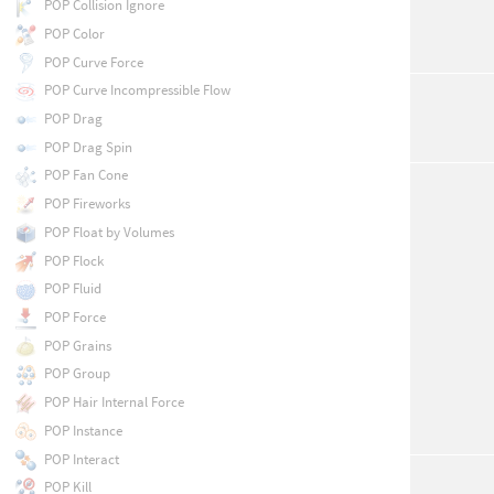
POP Collision Ignore
POP Color
POP Curve Force
POP Curve Incompressible Flow
POP Drag
POP Drag Spin
POP Fan Cone
POP Fireworks
POP Float by Volumes
POP Flock
POP Fluid
POP Force
POP Grains
POP Group
POP Hair Internal Force
POP Instance
POP Interact
POP Kill