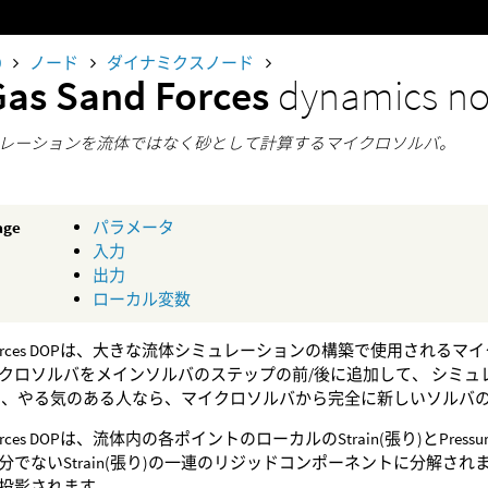
0
ノード
ダイナミクスノード
Gas Sand Forces
dynamics n
レーションを流体ではなく砂として計算するマイクロソルバ。
age
パラメータ
入力
出力
ローカル変数
nd Forces DOPは、大きな流体シミュレーションの構築で使用される
クロソルバをメインソルバのステップの前/後に追加して、 シミ
も、やる気のある人なら、マイクロソルバから完全に新しいソルバ
d Forces DOPは、流体内の各ポイントのローカルのStrain(張り)とP
でないStrain(張り)の一連のリジッドコンポーネントに分解されます
投影されます。