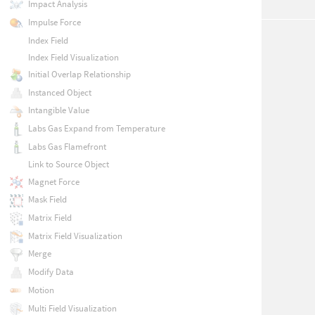
Impact Analysis
Impulse Force
Index Field
Index Field Visualization
Initial Overlap Relationship
Instanced Object
Intangible Value
Labs Gas Expand from Temperature
Labs Gas Flamefront
Link to Source Object
Magnet Force
Mask Field
Matrix Field
Matrix Field Visualization
Merge
Modify Data
Motion
Multi Field Visualization