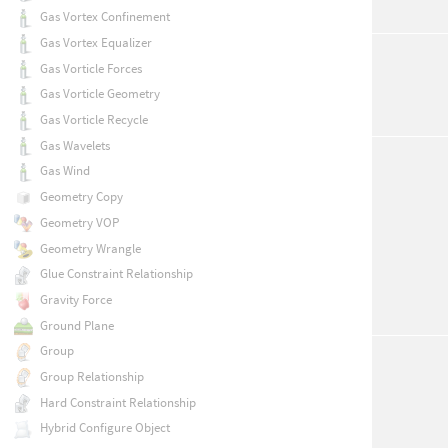
Gas Vortex Confinement
Gas Vortex Equalizer
Gas Vorticle Forces
Gas Vorticle Geometry
Gas Vorticle Recycle
Gas Wavelets
Gas Wind
Geometry Copy
Geometry VOP
Geometry Wrangle
Glue Constraint Relationship
Gravity Force
Ground Plane
Group
Group Relationship
Hard Constraint Relationship
Hybrid Configure Object