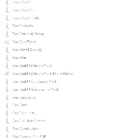
Gas Advect
Gas Advect CL
Gas Advect Field
Gas Analysis
Gas Attribute Swap
Gas Axis Force
Gas Blend Density
Gas Blur
Gas Build Collision Mask
Gas Build Collision Mask From Pieces
Gas Build Occupancy Mask
Gas Build Relationship Mask
Gas Buoyancy
Gas Burn
Gas Calculate
Gas Collision Detect
Gas Combustion
Gas Convex Clip SDF