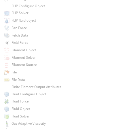
FLIP Configure Object
FLIP Solver
FLIP fluid object
Fan Force
Fetch Data
Field Force
Filament Object
Filament Solver
Filament Source
File
File Data
Finite Element Output Attributes
Fluid Configure Object
Fluid Force
Fluid Object
Fluid Solver
Gas Adaptive Viscosity