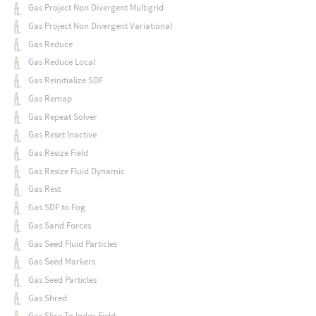
Gas Project Non Divergent Multigrid
Gas Project Non Divergent Variational
Gas Reduce
Gas Reduce Local
Gas Reinitialize SDF
Gas Remap
Gas Repeat Solver
Gas Reset Inactive
Gas Resize Field
Gas Resize Fluid Dynamic
Gas Rest
Gas SDF to Fog
Gas Sand Forces
Gas Seed Fluid Particles
Gas Seed Markers
Gas Seed Particles
Gas Shred
Gas Slice To Index Field