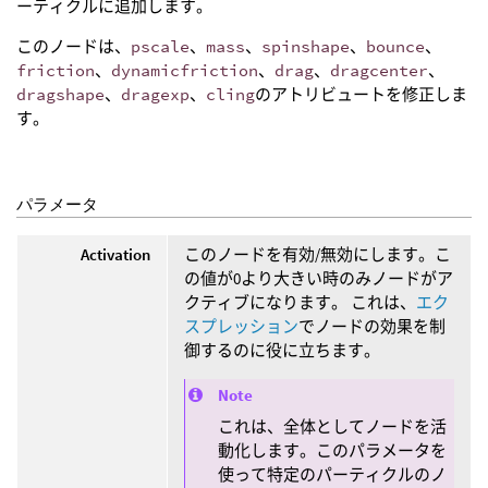
ーティクルに追加します。
このノードは、
pscale
、
mass
、
spinshape
、
bounce
、
friction
、
dynamicfriction
、
drag
、
dragcenter
、
dragshape
、
dragexp
、
cling
のアトリビュートを修正しま
す。
パラメータ
Activation
このノードを有効/無効にします。こ
の値が0より大きい時のみノードがア
クティブになります。 これは、
エク
スプレッション
でノードの効果を制
御するのに役に立ちます。
Note
これは、全体としてノードを活
動化します。このパラメータを
使って特定のパーティクルのノ