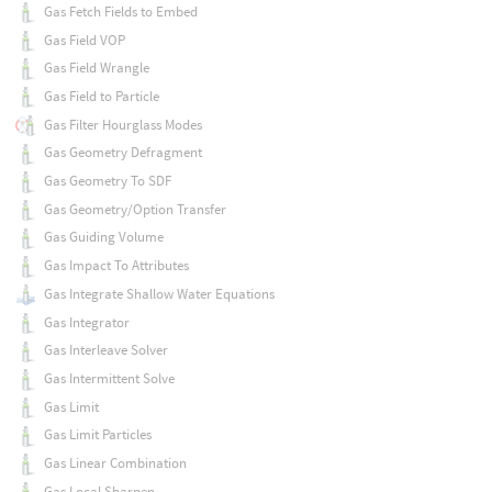
Gas Fetch Fields to Embed
Gas Field VOP
Gas Field Wrangle
Gas Field to Particle
Gas Filter Hourglass Modes
Gas Geometry Defragment
Gas Geometry To SDF
Gas Geometry/Option Transfer
Gas Guiding Volume
Gas Impact To Attributes
Gas Integrate Shallow Water Equations
Gas Integrator
Gas Interleave Solver
Gas Intermittent Solve
Gas Limit
Gas Limit Particles
Gas Linear Combination
Gas Local Sharpen