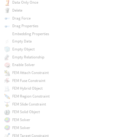
Data Only Once
Delete
Drag Force
Drag Properties
Embedding Properties
Empty Data
Empty Object
Empty Relationship
Enable Solver
FEM Attach Constraint
FEM Fuse Constraint
FEM Hybrid Object
FEM Region Constraint
FEM Slide Constraint
FEM Solid Object
FEM Solver
FEM Solver
FEM Target Constraint