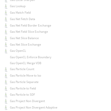
Gas Lookup
Gas Match Field
Gas Net Fetch Data
Gas Net Field Border Exchange
Gas Net Field Slice Exchange
Gas Net Slice Balance
Gas Net Slice Exchange
Gas OpenCL
Gas OpenCL Enforce Boundary
Gas OpenCL Merge VDB
Gas Particle Count
Gas Particle Move to Iso
Gas Particle Separate
Gas Particle to Field
Gas Particle to SDF
Gas Project Non Divergent
Gas Project Non Divergent Adaptive