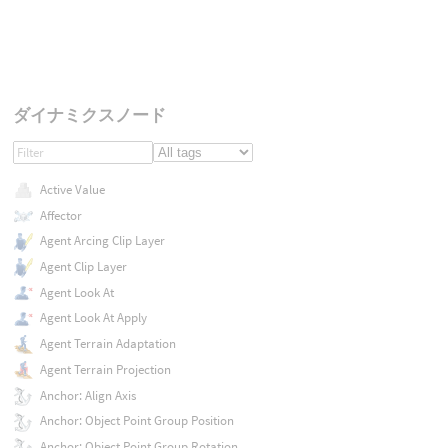
ダイナミクスノード
Active Value
Affector
Agent Arcing Clip Layer
Agent Clip Layer
Agent Look At
Agent Look At Apply
Agent Terrain Adaptation
Agent Terrain Projection
Anchor: Align Axis
Anchor: Object Point Group Position
Anchor: Object Point Group Rotation