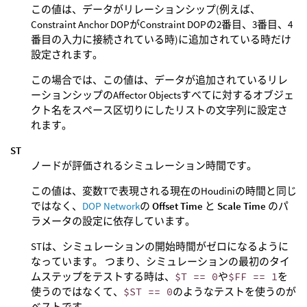
この値は、データがリレーションシップ(例えば、
Constraint Anchor DOPがConstraint DOPの2番目、3番目、4
番目の入力に接続されている時)に追加されている時だけ
設定されます。
この場合では、この値は、データが追加されているリレ
ーションシップのAffector Objectsすべてに対するオブジェ
クト名をスペース区切りにしたリストの文字列に設定さ
れます。
ST
ノードが評価されるシミュレーション時間です。
この値は、変数Tで表現される現在のHoudiniの時間と同じ
ではなく、
DOP Network
の
Offset Time
と
Scale Time
のパ
ラメータの設定に依存しています。
STは、シミュレーションの開始時間がゼロになるように
なっています。 つまり、シミュレーションの最初のタイ
ムステップをテストする時は、
$T == 0
や
$FF == 1
を
使うのではなくて、
$ST == 0
のようなテストを使うのが
ベストです。