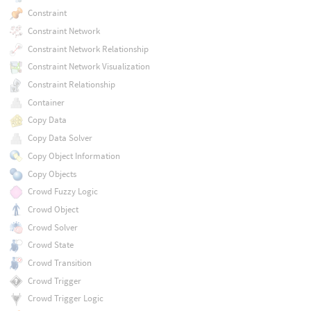
Constraint
Constraint Network
Constraint Network Relationship
Constraint Network Visualization
Constraint Relationship
Container
Copy Data
Copy Data Solver
Copy Object Information
Copy Objects
Crowd Fuzzy Logic
Crowd Object
Crowd Solver
Crowd State
Crowd Transition
Crowd Trigger
Crowd Trigger Logic