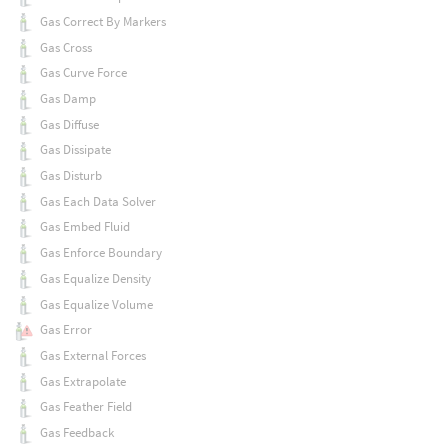
Gas Correct By Markers
Gas Cross
Gas Curve Force
Gas Damp
Gas Diffuse
Gas Dissipate
Gas Disturb
Gas Each Data Solver
Gas Embed Fluid
Gas Enforce Boundary
Gas Equalize Density
Gas Equalize Volume
Gas Error
Gas External Forces
Gas Extrapolate
Gas Feather Field
Gas Feedback