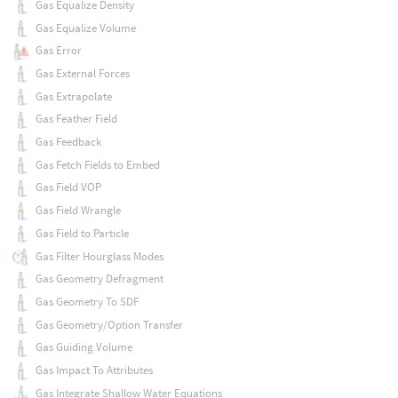
Gas Equalize Density
Gas Equalize Volume
Gas Error
Gas External Forces
Gas Extrapolate
Gas Feather Field
Gas Feedback
Gas Fetch Fields to Embed
Gas Field VOP
Gas Field Wrangle
Gas Field to Particle
Gas Filter Hourglass Modes
Gas Geometry Defragment
Gas Geometry To SDF
Gas Geometry/Option Transfer
Gas Guiding Volume
Gas Impact To Attributes
Gas Integrate Shallow Water Equations