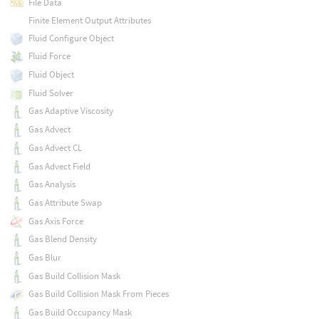
File Data
Finite Element Output Attributes
Fluid Configure Object
Fluid Force
Fluid Object
Fluid Solver
Gas Adaptive Viscosity
Gas Advect
Gas Advect CL
Gas Advect Field
Gas Analysis
Gas Attribute Swap
Gas Axis Force
Gas Blend Density
Gas Blur
Gas Build Collision Mask
Gas Build Collision Mask From Pieces
Gas Build Occupancy Mask