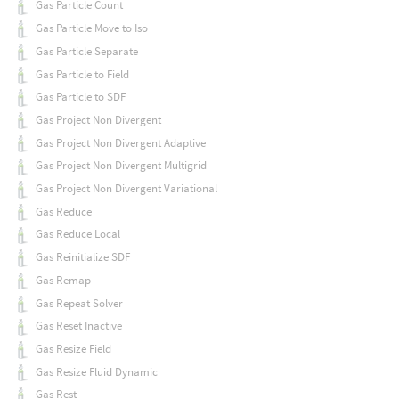
Gas Particle Count
Gas Particle Move to Iso
Gas Particle Separate
Gas Particle to Field
Gas Particle to SDF
Gas Project Non Divergent
Gas Project Non Divergent Adaptive
Gas Project Non Divergent Multigrid
Gas Project Non Divergent Variational
Gas Reduce
Gas Reduce Local
Gas Reinitialize SDF
Gas Remap
Gas Repeat Solver
Gas Reset Inactive
Gas Resize Field
Gas Resize Fluid Dynamic
Gas Rest