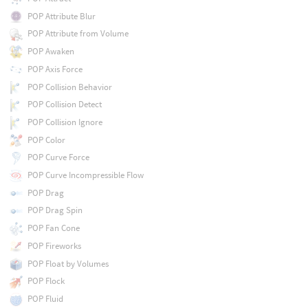
POP Attribute Blur
POP Attribute from Volume
POP Awaken
POP Axis Force
POP Collision Behavior
POP Collision Detect
POP Collision Ignore
POP Color
POP Curve Force
POP Curve Incompressible Flow
POP Drag
POP Drag Spin
POP Fan Cone
POP Fireworks
POP Float by Volumes
POP Flock
POP Fluid