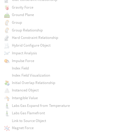
Gravity Force
Ground Plane
Group
Group Relationship
Hard Constraint Relationship
Hybrid Configure Object
Impact Analysis
Impulse Force
Index Field
Index Field Visualization
Initial Overlap Relationship
Instanced Object
Intangible Value
Labs Gas Expand from Temperature
Labs Gas Flamefront
Link to Source Object
Magnet Force