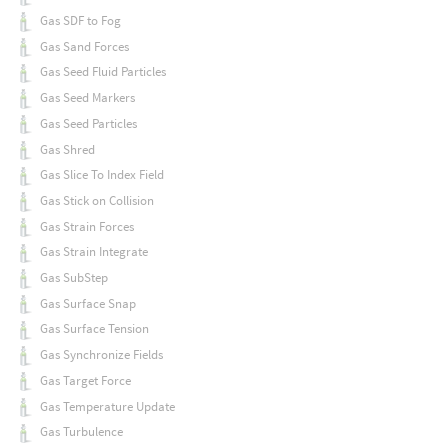
Gas SDF to Fog
Gas Sand Forces
Gas Seed Fluid Particles
Gas Seed Markers
Gas Seed Particles
Gas Shred
Gas Slice To Index Field
Gas Stick on Collision
Gas Strain Forces
Gas Strain Integrate
Gas SubStep
Gas Surface Snap
Gas Surface Tension
Gas Synchronize Fields
Gas Target Force
Gas Temperature Update
Gas Turbulence