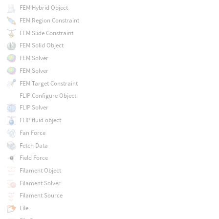
FEM Hybrid Object
FEM Region Constraint
FEM Slide Constraint
FEM Solid Object
FEM Solver
FEM Solver
FEM Target Constraint
FLIP Configure Object
FLIP Solver
FLIP fluid object
Fan Force
Fetch Data
Field Force
Filament Object
Filament Solver
Filament Source
File