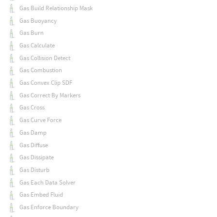
Gas Build Relationship Mask
Gas Buoyancy
Gas Burn
Gas Calculate
Gas Collision Detect
Gas Combustion
Gas Convex Clip SDF
Gas Correct By Markers
Gas Cross
Gas Curve Force
Gas Damp
Gas Diffuse
Gas Dissipate
Gas Disturb
Gas Each Data Solver
Gas Embed Fluid
Gas Enforce Boundary