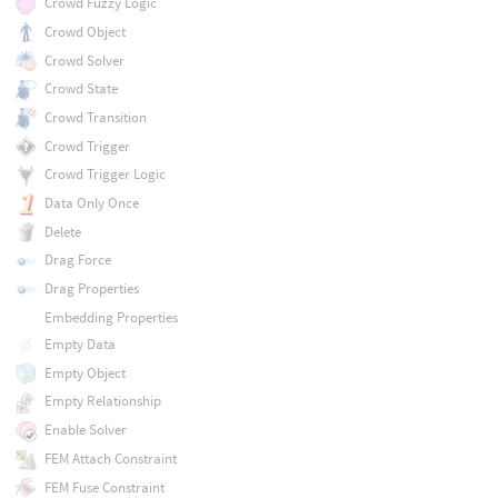
Crowd Fuzzy Logic
Crowd Object
Crowd Solver
Crowd State
Crowd Transition
Crowd Trigger
Crowd Trigger Logic
Data Only Once
Delete
Drag Force
Drag Properties
Embedding Properties
Empty Data
Empty Object
Empty Relationship
Enable Solver
FEM Attach Constraint
FEM Fuse Constraint