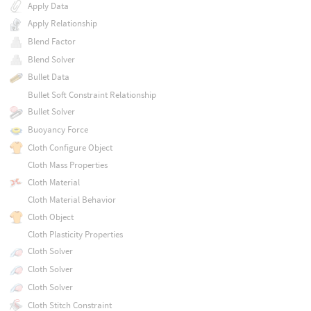
Apply Data
Apply Relationship
Blend Factor
Blend Solver
Bullet Data
Bullet Soft Constraint Relationship
Bullet Solver
Buoyancy Force
Cloth Configure Object
Cloth Mass Properties
Cloth Material
Cloth Material Behavior
Cloth Object
Cloth Plasticity Properties
Cloth Solver
Cloth Solver
Cloth Solver
Cloth Stitch Constraint