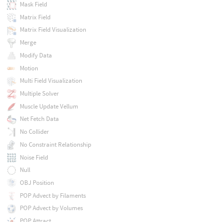
Mask Field
Matrix Field
Matrix Field Visualization
Merge
Modify Data
Motion
Multi Field Visualization
Multiple Solver
Muscle Update Vellum
Net Fetch Data
No Collider
No Constraint Relationship
Noise Field
Null
OBJ Position
POP Advect by Filaments
POP Advect by Volumes
POP Attract