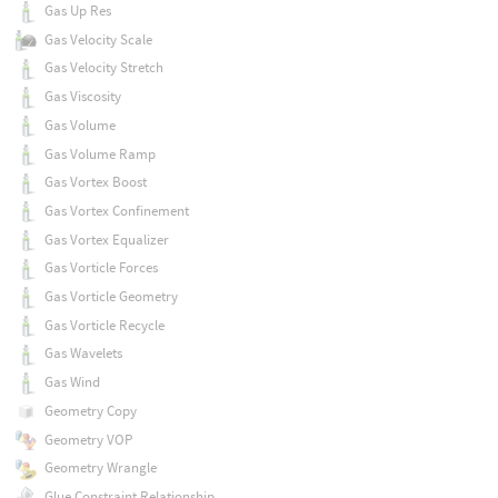
Gas Up Res
Gas Velocity Scale
Gas Velocity Stretch
Gas Viscosity
Gas Volume
Gas Volume Ramp
Gas Vortex Boost
Gas Vortex Confinement
Gas Vortex Equalizer
Gas Vorticle Forces
Gas Vorticle Geometry
Gas Vorticle Recycle
Gas Wavelets
Gas Wind
Geometry Copy
Geometry VOP
Geometry Wrangle
Glue Constraint Relationship