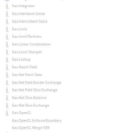
Gas Integrator
Gas Interleave Solver
Gas Intermittent Solve
Gas Limit
Gas Limit Particles
Gas Linear Combination
Gas Local Sharpen
Gas Lookup
Gas Match Field
Gas Net Fetch Data
Gas Net Field Border Exchange
Gas Net Field Slice Exchange
Gas Net Slice Balance
Gas Net Slice Exchange
Gas OpenCL
Gas OpenCL Enforce Boundary
Gas OpenCL Merge VDB