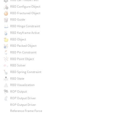
RBD Configure Object
RBD Fractured Object
RBD Guide
RBD Hinge Constraint
RBD Keyframe Active
RBD Object
RBD Packed Object
RBD Pin Constraint
RBD Point Object
RBD Solver
RBD Spring Constraint
RBD State
RBD Visualization
ROP Output
ROP Output Driver
ROP Output Driver
Reference Frame Force