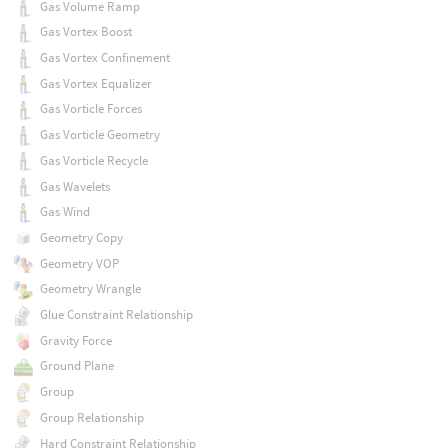
Gas Volume Ramp
Gas Vortex Boost
Gas Vortex Confinement
Gas Vortex Equalizer
Gas Vorticle Forces
Gas Vorticle Geometry
Gas Vorticle Recycle
Gas Wavelets
Gas Wind
Geometry Copy
Geometry VOP
Geometry Wrangle
Glue Constraint Relationship
Gravity Force
Ground Plane
Group
Group Relationship
Hard Constraint Relationship