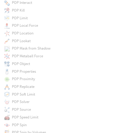
POP Interact
POP Kill
POP Limit
POP Local Force
POP Location
POP Lookat
POP Mask from Shadow
POP Metaball Force
POP Object
POP Properties
POP Proximity
POP Replicate
POP Soft Limit
POP Solver
POP Source
POP Speed Limit
POP Spin
POP Spin by Volumes