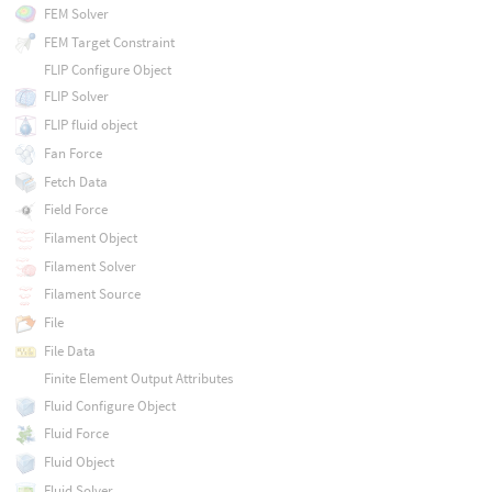
FEM Solver
FEM Target Constraint
FLIP Configure Object
FLIP Solver
FLIP fluid object
Fan Force
Fetch Data
Field Force
Filament Object
Filament Solver
Filament Source
File
File Data
Finite Element Output Attributes
Fluid Configure Object
Fluid Force
Fluid Object
Fluid Solver