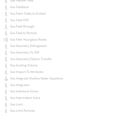
Gas Feather Field
Gas Feedback
Gas Fetch Fields to Embed
Gas Field VOP
Gas Field Wrangle
Gas Field to Particle
Gas Filter Hourglass Modes
Gas Geometry Defragment
Gas Geometry To SDF
Gas Geometry/Option Transfer
Gas Guiding Volume
Gas Impact To Attributes
Gas Integrate Shallow Water Equations
Gas Integrator
Gas Interleave Solver
Gas Intermittent Solve
Gas Limit
Gas Limit Particles