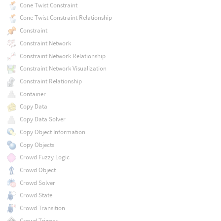
Cone Twist Constraint
Cone Twist Constraint Relationship
Constraint
Constraint Network
Constraint Network Relationship
Constraint Network Visualization
Constraint Relationship
Container
Copy Data
Copy Data Solver
Copy Object Information
Copy Objects
Crowd Fuzzy Logic
Crowd Object
Crowd Solver
Crowd State
Crowd Transition
Crowd Trigger