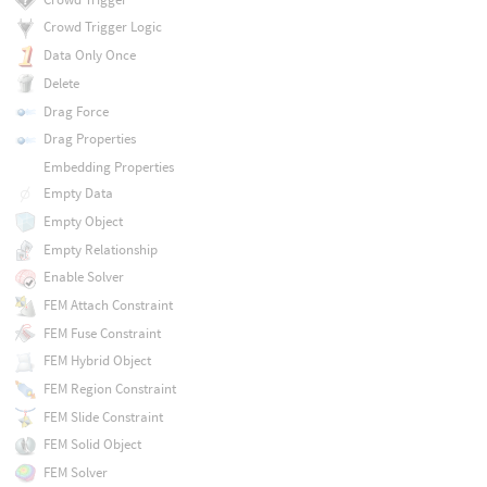
Crowd Trigger Logic
Data Only Once
Delete
Drag Force
Drag Properties
Embedding Properties
Empty Data
Empty Object
Empty Relationship
Enable Solver
FEM Attach Constraint
FEM Fuse Constraint
FEM Hybrid Object
FEM Region Constraint
FEM Slide Constraint
FEM Solid Object
FEM Solver