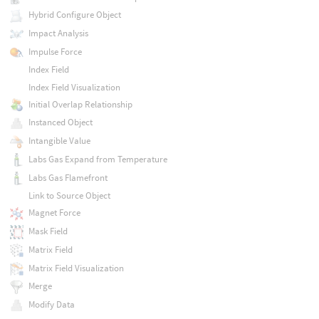
Hybrid Configure Object
Impact Analysis
Impulse Force
Index Field
Index Field Visualization
Initial Overlap Relationship
Instanced Object
Intangible Value
Labs Gas Expand from Temperature
Labs Gas Flamefront
Link to Source Object
Magnet Force
Mask Field
Matrix Field
Matrix Field Visualization
Merge
Modify Data