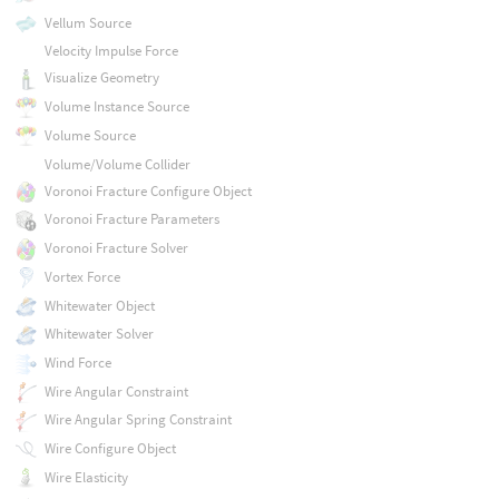
Vellum Source
Velocity Impulse Force
Visualize Geometry
Volume Instance Source
Volume Source
Volume/Volume Collider
Voronoi Fracture Configure Object
Voronoi Fracture Parameters
Voronoi Fracture Solver
Vortex Force
Whitewater Object
Whitewater Solver
Wind Force
Wire Angular Constraint
Wire Angular Spring Constraint
Wire Configure Object
Wire Elasticity