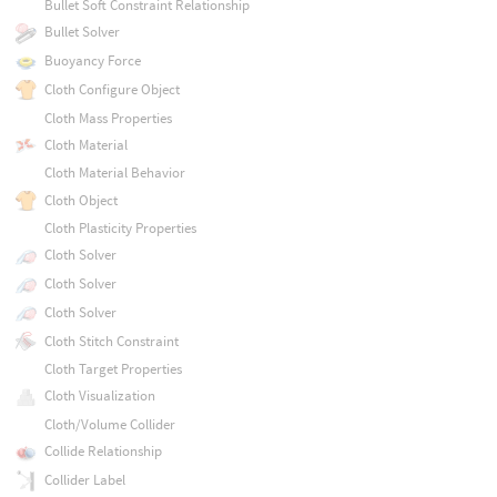
Bullet Soft Constraint Relationship
Bullet Solver
Buoyancy Force
Cloth Configure Object
Cloth Mass Properties
Cloth Material
Cloth Material Behavior
Cloth Object
Cloth Plasticity Properties
Cloth Solver
Cloth Solver
Cloth Solver
Cloth Stitch Constraint
Cloth Target Properties
Cloth Visualization
Cloth/Volume Collider
Collide Relationship
Collider Label