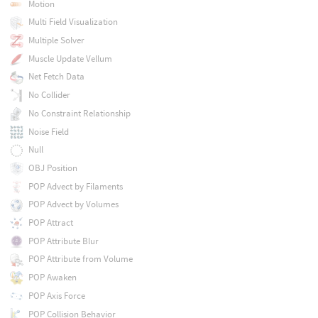
Motion
Multi Field Visualization
Multiple Solver
Muscle Update Vellum
Net Fetch Data
No Collider
No Constraint Relationship
Noise Field
Null
OBJ Position
POP Advect by Filaments
POP Advect by Volumes
POP Attract
POP Attribute Blur
POP Attribute from Volume
POP Awaken
POP Axis Force
POP Collision Behavior