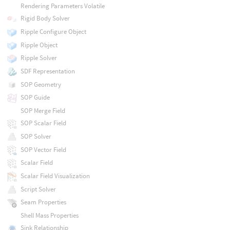
Rendering Parameters Volatile
Rigid Body Solver
Ripple Configure Object
Ripple Object
Ripple Solver
SDF Representation
SOP Geometry
SOP Guide
SOP Merge Field
SOP Scalar Field
SOP Solver
SOP Vector Field
Scalar Field
Scalar Field Visualization
Script Solver
Seam Properties
Shell Mass Properties
Sink Relationship