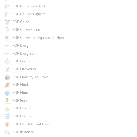
POP Collision Detect
POP Collision Ignore
POP Color
POP Curve Force
POP Curve Incompressible Flow
POP Drag
POP Drag Spin
POP Fan Cone
POP Fireworks
POP Float by Volumes
POP Flock
POP Fluid
POP Force
POP Grains
POP Group
POP Hair Internal Force
POP Instance