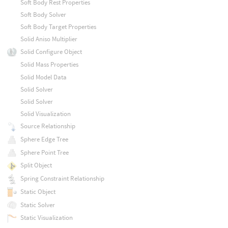
Soft Body Rest Properties
Soft Body Solver
Soft Body Target Properties
Solid Aniso Multiplier
Solid Configure Object
Solid Mass Properties
Solid Model Data
Solid Solver
Solid Solver
Solid Visualization
Source Relationship
Sphere Edge Tree
Sphere Point Tree
Split Object
Spring Constraint Relationship
Static Object
Static Solver
Static Visualization