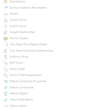
Subnetwork
Surface Collision Parameters
Switch
Switch Solver
Switch Value
Target Relationship
Terrain Object
Thin Plate/Thin Plate Collider
Two State Constraint Relationship
Uniform Force
VOP Force
Vector Field
Vector Field Visualization
Vellum Constraint Properties
Vellum Constraints
Vellum Object
Vellum Rest Blend
Vellum Solver