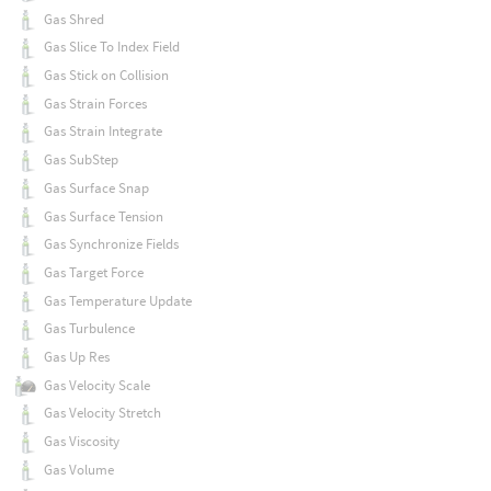
Gas Shred
Gas Slice To Index Field
Gas Stick on Collision
Gas Strain Forces
Gas Strain Integrate
Gas SubStep
Gas Surface Snap
Gas Surface Tension
Gas Synchronize Fields
Gas Target Force
Gas Temperature Update
Gas Turbulence
Gas Up Res
Gas Velocity Scale
Gas Velocity Stretch
Gas Viscosity
Gas Volume