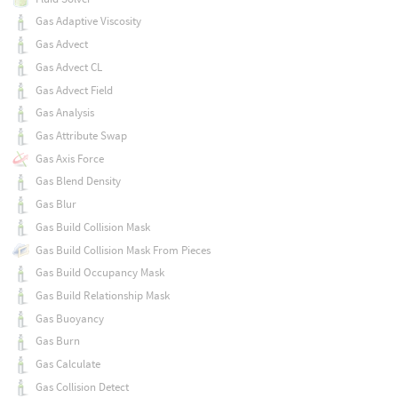
Gas Adaptive Viscosity
Gas Advect
Gas Advect CL
Gas Advect Field
Gas Analysis
Gas Attribute Swap
Gas Axis Force
Gas Blend Density
Gas Blur
Gas Build Collision Mask
Gas Build Collision Mask From Pieces
Gas Build Occupancy Mask
Gas Build Relationship Mask
Gas Buoyancy
Gas Burn
Gas Calculate
Gas Collision Detect