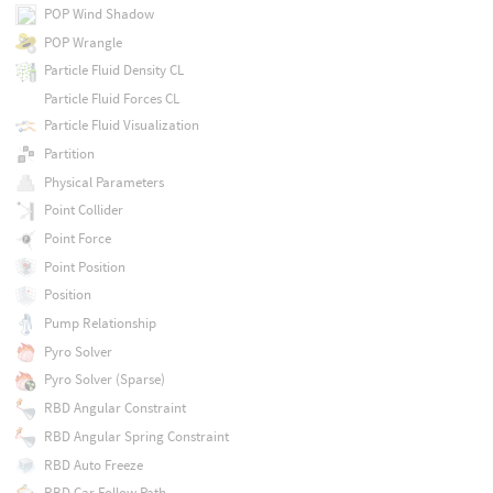
POP Wind Shadow
POP Wrangle
Particle Fluid Density CL
Particle Fluid Forces CL
Particle Fluid Visualization
Partition
Physical Parameters
Point Collider
Point Force
Point Position
Position
Pump Relationship
Pyro Solver
Pyro Solver (Sparse)
RBD Angular Constraint
RBD Angular Spring Constraint
RBD Auto Freeze
RBD Car Follow Path