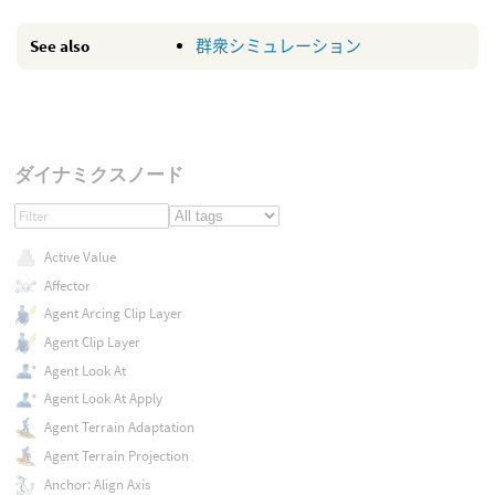
See also
群衆シミュレーション
ダイナミクスノード
Active Value
Affector
Agent Arcing Clip Layer
Agent Clip Layer
Agent Look At
Agent Look At Apply
Agent Terrain Adaptation
Agent Terrain Projection
Anchor: Align Axis