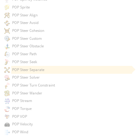
POP Sprite
POP Steer Align
POP Steer Avoid
POP Steer Cohesion
POP Steer Custom
POP Steer Obstacle
POP Steer Path
POP Steer Seek
POP Steer Separate
POP Steer Solver
POP Steer Turn Constraint
POP Steer Wander
POP Stream
POP Torque
POP VOP
POP Velocity
POP Wind