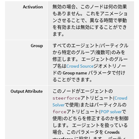
Activation
無効の場合、このノードは何の効果
もありません。 これをアニメーショ
ンさせることで、異なる時間で挙動
を有効または無効にすることができ
ます。
Group
すべてのエージェント/パーティクル
から特定のグループ(複数可)のみを
修正します。 エージェントのグルー
プ名は
Crowd Source
ジオメトリノー
ドの
Group name
パラメータで付け
ることができます。
Output Attribute
このノードがエージェントの
steerforce
アトリビュート(
Crowd
Solver
で使用)またはパーティクルの
force
アトリビュート(
POP solver
で
使用)のどちらを修正するのかを制御
します。 エージェントを扱っている
場合、このパラメータを
Crowds
steerforce
に設定します。 パーティ