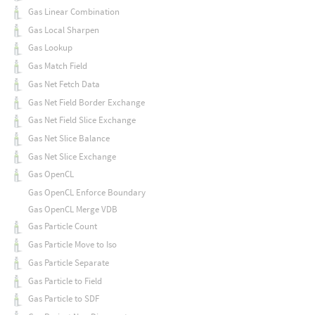
Gas Linear Combination
Gas Local Sharpen
Gas Lookup
Gas Match Field
Gas Net Fetch Data
Gas Net Field Border Exchange
Gas Net Field Slice Exchange
Gas Net Slice Balance
Gas Net Slice Exchange
Gas OpenCL
Gas OpenCL Enforce Boundary
Gas OpenCL Merge VDB
Gas Particle Count
Gas Particle Move to Iso
Gas Particle Separate
Gas Particle to Field
Gas Particle to SDF