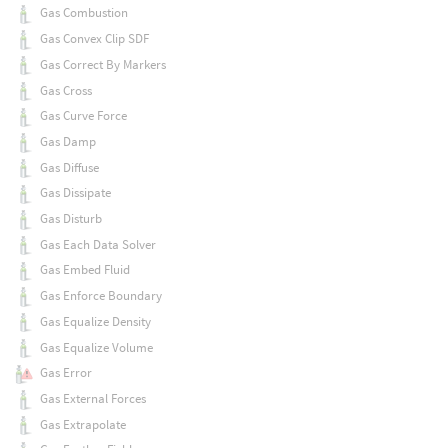
Gas Combustion
Gas Convex Clip SDF
Gas Correct By Markers
Gas Cross
Gas Curve Force
Gas Damp
Gas Diffuse
Gas Dissipate
Gas Disturb
Gas Each Data Solver
Gas Embed Fluid
Gas Enforce Boundary
Gas Equalize Density
Gas Equalize Volume
Gas Error
Gas External Forces
Gas Extrapolate