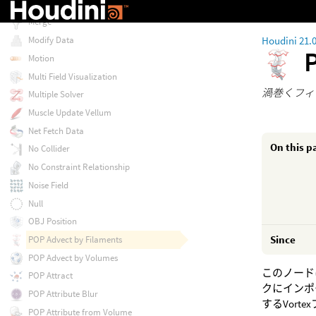
Matrix Field Visualization
Merge
Houdini 21.
Modify Data
Motion
Multi Field Visualization
渦巻くフィ
Multiple Solver
Muscle Update Vellum
Net Fetch Data
On this p
No Collider
No Constraint Relationship
Noise Field
Null
OBJ Position
Since
POP Advect by Filaments
POP Advect by Volumes
このノード
POP Attract
クにインポ
POP Attribute Blur
するVort
POP Attribute from Volume