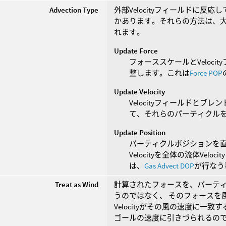
Advection Type
外部Velocityフィールドに
かあります。それらの方法は、大きくFor
れます。
Update Force
フォーススケールとVeloc
整します。これは
Force POP
Update Velocity
Velocityフィールドとブレ
て、それらのパーティクルを迅
Update Position
パーティクルポジションを
Velocityを全体の流体Ve
は、
Gas Advect DOP
が行なう
Treat as Wind
計算されたフォースを、パーティク
うのではなく、 そのフォースを
Velocityがその風の速度に
ゴールの速度に引きづられるの