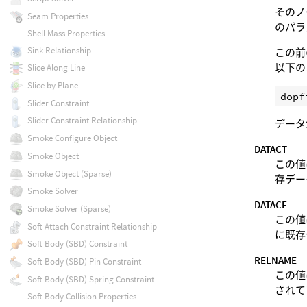
そのノー
Seam Properties
のパラ
Shell Mass Properties
Sink Relationship
この前
以下の
Slice Along Line
Slice by Plane
Slider Constraint
Slider Constraint Relationship
データ
Smoke Configure Object
DATACT
Smoke Object
この値
Smoke Object (Sparse)
存デー
Smoke Solver
DATACF
Smoke Solver (Sparse)
この値
Soft Attach Constraint Relationship
に既存
Soft Body (SBD) Constraint
RELNAME
Soft Body (SBD) Pin Constraint
この値は
Soft Body (SBD) Spring Constraint
されて
Soft Body Collision Properties