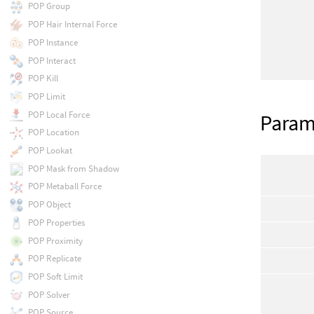
POP Group
POP Hair Internal Force
POP Instance
POP Interact
POP Kill
POP Limit
POP Local Force
Param
POP Location
POP Lookat
POP Mask from Shadow
POP Metaball Force
POP Object
POP Properties
POP Proximity
POP Replicate
POP Soft Limit
POP Solver
POP Source