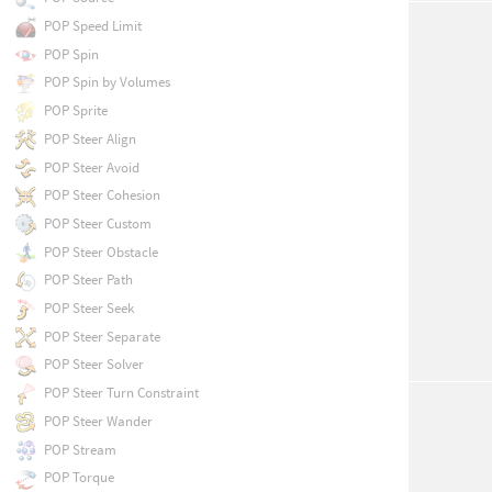
POP Speed Limit
POP Spin
POP Spin by Volumes
POP Sprite
POP Steer Align
POP Steer Avoid
POP Steer Cohesion
POP Steer Custom
POP Steer Obstacle
POP Steer Path
POP Steer Seek
POP Steer Separate
POP Steer Solver
POP Steer Turn Constraint
POP Steer Wander
POP Stream
POP Torque