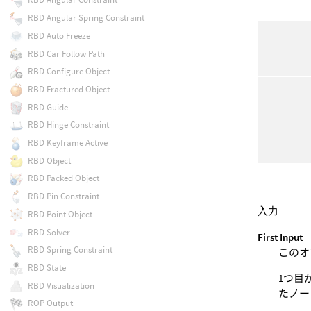
RBD Angular Spring Constraint
RBD Auto Freeze
RBD Car Follow Path
RBD Configure Object
RBD Fractured Object
RBD Guide
RBD Hinge Constraint
RBD Keyframe Active
RBD Object
RBD Packed Object
RBD Pin Constraint
入力
RBD Point Object
RBD Solver
First Input
RBD Spring Constraint
このオ
RBD State
1つ目
RBD Visualization
たノー
ROP Output