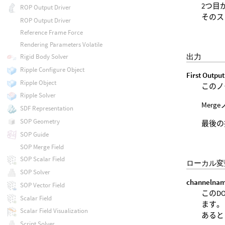
2つ目
ROP Output Driver
そのス
ROP Output Driver
Reference Frame Force
Rendering Parameters Volatile
出力
Rigid Body Solver
Ripple Configure Object
First Output
Ripple Object
このノ
Ripple Solver
Mer
SDF Representation
SOP Geometry
最後の
SOP Guide
SOP Merge Field
SOP Scalar Field
ローカル変
SOP Solver
channelna
SOP Vector Field
このD
Scalar Field
ます。 
Scalar Field Visualization
あると
Script Solver