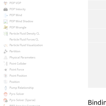
POP VOP
POP Velocity
POP Wind
POP Wind Shadow
POP Wrangle
Particle Fluid Density CL
Particle Fluid Forces CL
Particle Fluid Visualization
Partition
Physical Parameters
Point Collider
Point Force
Point Position
Position
Pump Relationship
Pyro Solver
Bindi
Pyro Solver (Sparse)
RBD Angular Constraint