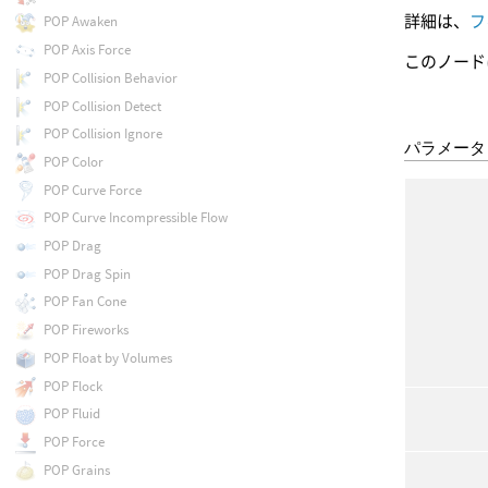
詳細は、
フ
POP Awaken
POP Axis Force
このノード
POP Collision Behavior
POP Collision Detect
POP Collision Ignore
パラメータ
POP Color
POP Curve Force
POP Curve Incompressible Flow
POP Drag
POP Drag Spin
POP Fan Cone
POP Fireworks
POP Float by Volumes
POP Flock
POP Fluid
POP Force
POP Grains