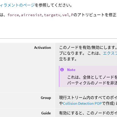
ィラメントのページ
を参照してください。
は、
force
,
airresist
,
targetv
,
vel
,
P
のアトリビュートを修正
Activation
このノードを有効/無効にします
ブになります。 これは、
エクス
立ちます。
Note
これは、全体としてノード
パーティクルのノードを非
Group
現行ストリーム内のすべてのポイ
や
Collision Detection POP
で作成)
Guide
有効にすると、このノードのガ