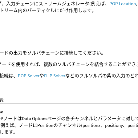
が、入力チェーンにストリームジェネレータ(例えば、
POP Location
トリーム内のパーティクルにだけ作用します。
ードの出力をソルバチェーンに接続してください。
geノードを使用すれば、複数のソルバチェーンを結合することができ
接続は、
POP Solver
や
FLIP Solver
などのフルソルバの紫の入力のど
数
me
OPノードはData Optionsページの各チャンネルとパラメータ
例えば、ノードにPositionのチャンネル(positionx、positiony、po
します。