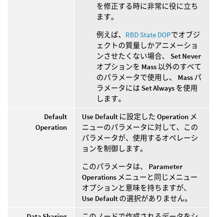
を修正する時に非常に役に立ち
ます。
例えば、
RBD State DOP
でオブジ
ェクトの質量しかアニメーショ
ンさせたくない場合、
Set Never
オプションを
Mass
以外のすべて
のパラメータで使用し、
Mass
パ
ラメータには
Set Always
を使用
します。
Default
Use Default
に設定した
Operation
メ
Operation
ニューのパラメータに対して、この
パラメータが、使用するオペレーシ
ョンを制御します。
このパラメータは、
Parameter
Operations
メニューと同じメニュー
オプションと意味を持ちますが、
Use Default
の選択がありません。
Data Sharing
このノードで作成されるデータをシ