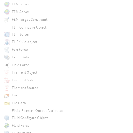
FEM Solver
FEM Solver
FEM Target Constraint
FLIP Configure Object
FLIP Solver
FLIP fluid object
Fan Force
Fetch Data
Field Force
Filament Object
Filament Solver
Filament Source
File
File Data
Finite Element Output Attributes
Fluid Configure Object
Fluid Force
Fluid Object