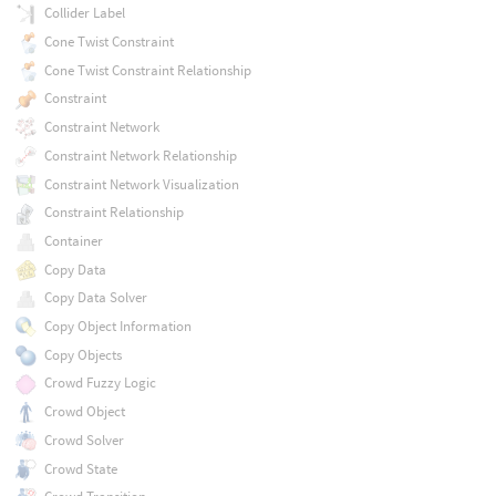
Collider Label
Cone Twist Constraint
Cone Twist Constraint Relationship
Constraint
Constraint Network
Constraint Network Relationship
Constraint Network Visualization
Constraint Relationship
Container
Copy Data
Copy Data Solver
Copy Object Information
Copy Objects
Crowd Fuzzy Logic
Crowd Object
Crowd Solver
Crowd State