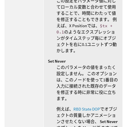
この設定をパラメータ値に対し
てローカル変数と合わせて使用
することで、時間にわたって値
を修正することもできます。 例
えば、X Positionでは、
$tx +
0.1
のようなエクスプレッショ
ンがタイムステップ毎にオブジ
ェクトを右に0.1ユニットずつ動
かします。
Set Never
このパラメータの値をまったく
設定しません。 このオプション
は、このノードを使って1番目の
入力に接続された既存のデータ
を修正する時に非常に役に立ち
ます。
例えば、
RBD State DOP
でオブジ
ェクトの質量しかアニメーショ
ンさせたくない場合、
Set Never