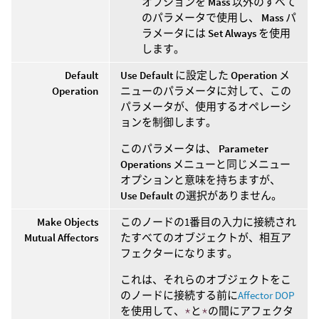
オプションを
Mass
以外のすべて
のパラメータで使用し、
Mass
パ
ラメータには
Set Always
を使用
します。
Default
Use Default
に設定した
Operation
メ
Operation
ニューのパラメータに対して、この
パラメータが、使用するオペレーシ
ョンを制御します。
このパラメータは、
Parameter
Operations
メニューと同じメニュー
オプションと意味を持ちますが、
Use Default
の選択がありません。
Make Objects
このノードの1番目の入力に接続され
Mutual Affectors
たすべてのオブジェクトが、相互ア
フェクターになります。
これは、それらのオブジェクトをこ
のノードに接続する前に
Affector DOP
を使用して、
*
と
*
の間にアフェクタ