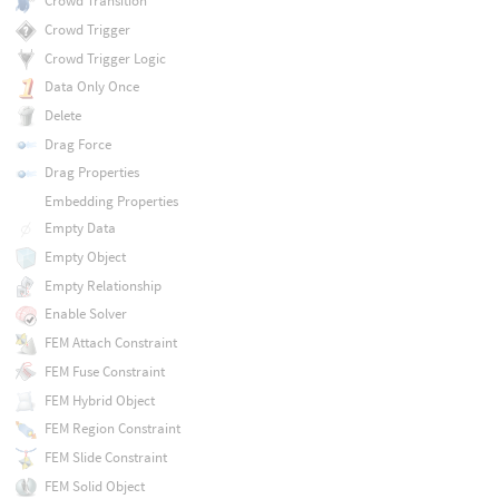
Crowd Transition
Crowd Trigger
Crowd Trigger Logic
Data Only Once
Delete
Drag Force
Drag Properties
Embedding Properties
Empty Data
Empty Object
Empty Relationship
Enable Solver
FEM Attach Constraint
FEM Fuse Constraint
FEM Hybrid Object
FEM Region Constraint
FEM Slide Constraint
FEM Solid Object