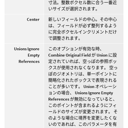
寸法。整数ボクセル数に合う一番近
いサイズが選択されます。
Center
新しいフィールドの中心。その中心
は、フィールドが必ず整列するよう
に完全ボクセルインクリメントだけ
で調整されます。
Unions Ignore
このオプションが有効な時、
Empty
Combine Original Field
が
Union
に設
References
定されていれば、空っぽの参照ボッ
クスが使用されなくなります。 空っ
ぽのジオメトリは、単一ポイントに
簡略化されたボックスで表現される
ことが多いです。
Union
オペレーシ
ョンの場合、
Unions Ignore Empty
References
が無効になっていると、
このポイントが含まれるようにフィ
ールドのサイズが変更されます。 そ
のような場合に境界を変更したくな
いのであれば、このパラメータを有