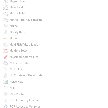
Magnet Force
Mask Field
Matrix Field
Matrix Field Visualization
Merge
Modify Data
Motion
Multi Field Visualization
Multiple Solver
Muscle Update Vellum
Net Fetch Data
No Collider
No Constraint Relationship
Noise Field
Null
OBJ Position
POP Advect by Filaments
POP Advect by Volumes