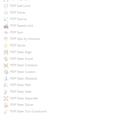
POP Soft Limit
POP Solver
POP Source
POP Speed Limit
POP Spin
POP Spin by Volumes
POP Sprite
POP Steer Align
POP Steer Avoid
POP Steer Cohesion
POP Steer Custom
POP Steer Obstacle
POP Steer Path
POP Steer Seek
POP Steer Separate
POP Steer Solver
POP Steer Turn Constraint