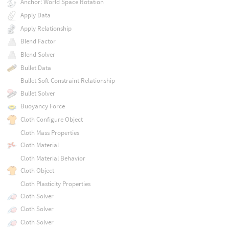
Anchor: World Space Rotation
Apply Data
Apply Relationship
Blend Factor
Blend Solver
Bullet Data
Bullet Soft Constraint Relationship
Bullet Solver
Buoyancy Force
Cloth Configure Object
Cloth Mass Properties
Cloth Material
Cloth Material Behavior
Cloth Object
Cloth Plasticity Properties
Cloth Solver
Cloth Solver
Cloth Solver