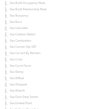
Gas Build Occupancy Mask
Gas Build Relationship Mask
Gas Buoyancy
Gas Burn
Gas Calculate
Gas Collision Detect
Gas Combustion
Gas Convex Clip SDF
Gas Correct By Markers
Gas Cross
Gas Curve Force
Gas Damp
Gas Diffuse
Gas Dissipate
Gas Disturb
Gas Each Data Solver
Gas Embed Fluid