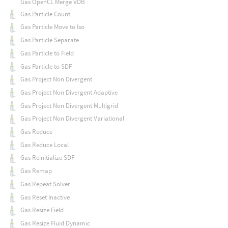
Gas OpenCL Merge VDB
Gas Particle Count
Gas Particle Move to Iso
Gas Particle Separate
Gas Particle to Field
Gas Particle to SDF
Gas Project Non Divergent
Gas Project Non Divergent Adaptive
Gas Project Non Divergent Multigrid
Gas Project Non Divergent Variational
Gas Reduce
Gas Reduce Local
Gas Reinitialize SDF
Gas Remap
Gas Repeat Solver
Gas Reset Inactive
Gas Resize Field
Gas Resize Fluid Dynamic