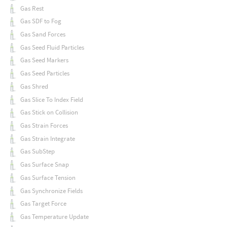
Gas Rest
Gas SDF to Fog
Gas Sand Forces
Gas Seed Fluid Particles
Gas Seed Markers
Gas Seed Particles
Gas Shred
Gas Slice To Index Field
Gas Stick on Collision
Gas Strain Forces
Gas Strain Integrate
Gas SubStep
Gas Surface Snap
Gas Surface Tension
Gas Synchronize Fields
Gas Target Force
Gas Temperature Update