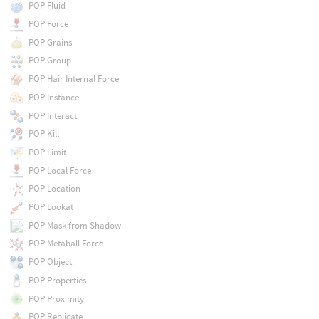
POP Fluid
POP Force
POP Grains
POP Group
POP Hair Internal Force
POP Instance
POP Interact
POP Kill
POP Limit
POP Local Force
POP Location
POP Lookat
POP Mask from Shadow
POP Metaball Force
POP Object
POP Properties
POP Proximity
POP Replicate