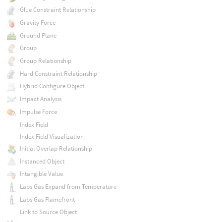
Glue Constraint Relationship
Gravity Force
Ground Plane
Group
Group Relationship
Hard Constraint Relationship
Hybrid Configure Object
Impact Analysis
Impulse Force
Index Field
Index Field Visualization
Initial Overlap Relationship
Instanced Object
Intangible Value
Labs Gas Expand from Temperature
Labs Gas Flamefront
Link to Source Object