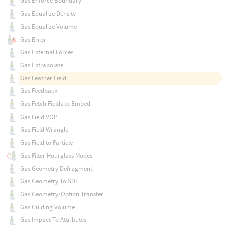
Gas Enforce Boundary
Gas Equalize Density
Gas Equalize Volume
Gas Error
Gas External Forces
Gas Extrapolate
Gas Feather Field
Gas Feedback
Gas Fetch Fields to Embed
Gas Field VOP
Gas Field Wrangle
Gas Field to Particle
Gas Filter Hourglass Modes
Gas Geometry Defragment
Gas Geometry To SDF
Gas Geometry/Option Transfer
Gas Guiding Volume
Gas Impact To Attributes