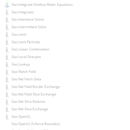
Gas Integrate Shallow Water Equations
Gas Integrator
Gas Interleave Solver
Gas Intermittent Solve
Gas Limit
Gas Limit Particles
Gas Linear Combination
Gas Local Sharpen
Gas Lookup
Gas Match Field
Gas Net Fetch Data
Gas Net Field Border Exchange
Gas Net Field Slice Exchange
Gas Net Slice Balance
Gas Net Slice Exchange
Gas OpenCL
Gas OpenCL Enforce Boundary