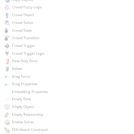
Crowd Fuzzy Logic
Crowd Object
Crowd Solver
Crowd State
Crowd Transition
Crowd Trigger
Crowd Trigger Logic
Data Only Once
Delete
Drag Force
Drag Properties
Embedding Properties
Empty Data
Empty Object
Empty Relationship
Enable Solver
FEM Attach Constraint