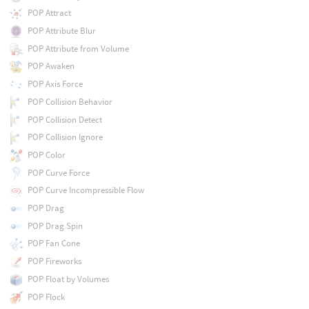
POP Attract
POP Attribute Blur
POP Attribute from Volume
POP Awaken
POP Axis Force
POP Collision Behavior
POP Collision Detect
POP Collision Ignore
POP Color
POP Curve Force
POP Curve Incompressible Flow
POP Drag
POP Drag Spin
POP Fan Cone
POP Fireworks
POP Float by Volumes
POP Flock