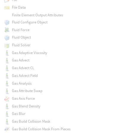
File Data
Finite Element Output Attributes
Fluid Configure Object
Fluid Force
Fluid Object
Fluid Solver
Gas Adaptive Viscosity
Gas Advect
Gas Advect CL
Gas Advect Field
Gas Analysis
Gas Attribute Swap
Gas Axis Force
Gas Blend Density
Gas Blur
Gas Build Collision Mask
Gas Build Collision Mask From Pieces