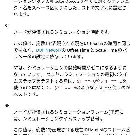
ーションシップのAffector Objectsすべてに対するオブジェ
クト名をスペース区切りにしたリストの文字列に設定さ
れます。
ST
ノードが評価されるシミュレーション時間です。
この値は、変数Tで表現される現在のHoudiniの時間と同じ
ではなく、
DOP Network
の
Offset Time
と
Scale Time
のパ
ラメータの設定に依存しています。
STは、シミュレーションの開始時間がゼロになるように
なっています。 つまり、シミュレーションの最初のタイ
ムステップをテストする時は、
$T == 0
や
$FF == 1
を
使うのではなくて、
$ST == 0
のようなテストを使うのが
ベストです。
SF
ノードが評価されるシミュレーションフレーム(正確に
は、シミュレーションタイムステップ番号)。
この値は、変数Fで表現される現在のHoudiniのフレーム番