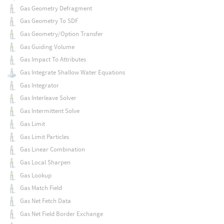
Gas Geometry Defragment
Gas Geometry To SDF
Gas Geometry/Option Transfer
Gas Guiding Volume
Gas Impact To Attributes
Gas Integrate Shallow Water Equations
Gas Integrator
Gas Interleave Solver
Gas Intermittent Solve
Gas Limit
Gas Limit Particles
Gas Linear Combination
Gas Local Sharpen
Gas Lookup
Gas Match Field
Gas Net Fetch Data
Gas Net Field Border Exchange