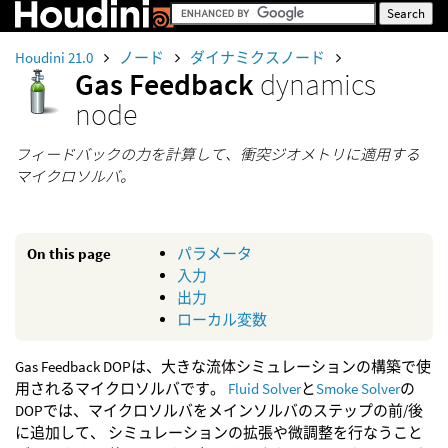
Houdini 21.0
ノード
ダイナミクスノード
Gas Feedback
dynamics
node
フィードバックの力を計算して、衝突ジオメトリに適用する
マイクロソルバ。
On this page
パラメータ
入力
出力
ローカル変数
Gas Feedback DOPは、大きな流体シミュレーションの構築で使
用されるマイクロソルバです。
Fluid Solver
と
Smoke Solver
の
DOPでは、マイクロソルバをメインソルバのステップの前/後
に追加して、 シミュレーションの拡張や微調整を行なうこと