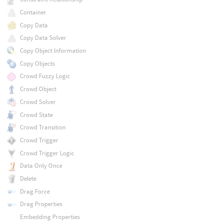
Container
Copy Data
Copy Data Solver
Copy Object Information
Copy Objects
Crowd Fuzzy Logic
Crowd Object
Crowd Solver
Crowd State
Crowd Transition
Crowd Trigger
Crowd Trigger Logic
Data Only Once
Delete
Drag Force
Drag Properties
Embedding Properties