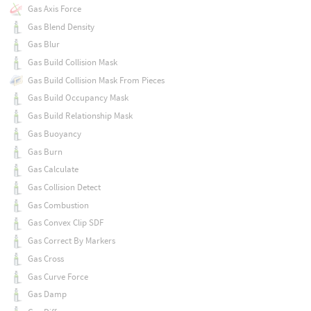
Gas Axis Force
Gas Blend Density
Gas Blur
Gas Build Collision Mask
Gas Build Collision Mask From Pieces
Gas Build Occupancy Mask
Gas Build Relationship Mask
Gas Buoyancy
Gas Burn
Gas Calculate
Gas Collision Detect
Gas Combustion
Gas Convex Clip SDF
Gas Correct By Markers
Gas Cross
Gas Curve Force
Gas Damp