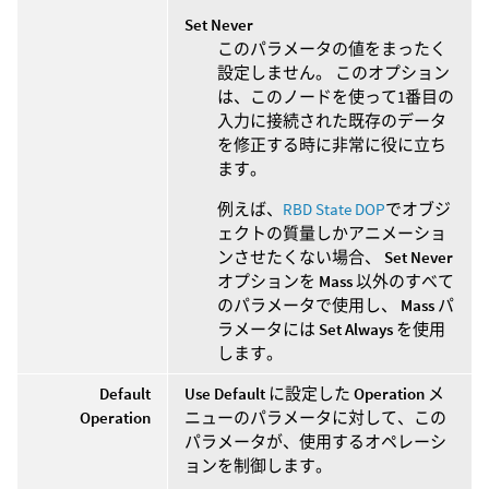
Set Never
このパラメータの値をまったく
設定しません。 このオプション
は、このノードを使って1番目の
入力に接続された既存のデータ
を修正する時に非常に役に立ち
ます。
例えば、
RBD State DOP
でオブジ
ェクトの質量しかアニメーショ
ンさせたくない場合、
Set Never
オプションを
Mass
以外のすべて
のパラメータで使用し、
Mass
パ
ラメータには
Set Always
を使用
します。
Default
Use Default
に設定した
Operation
メ
Operation
ニューのパラメータに対して、この
パラメータが、使用するオペレーシ
ョンを制御します。