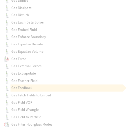
Gas Diffuse
Gas Dissipate
Gas Disturb
Gas Each Data Solver
Gas Embed Fluid
Gas Enforce Boundary
Gas Equalize Density
Gas Equalize Volume
Gas Error
Gas External Forces
Gas Extrapolate
Gas Feather Field
Gas Feedback
Gas Fetch Fields to Embed
Gas Field VOP
Gas Field Wrangle
Gas Field to Particle
Gas Filter Hourglass Modes