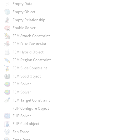
Empty Data
Empty Object
Empty Relationship
Enable Solver
FEM Attach Constraint
FEM Fuse Constraint
FEM Hybrid Object
FEM Region Constraint
FEM Slide Constraint
FEM Solid Object
FEM Solver
FEM Solver
FEM Target Constraint
FLIP Configure Object
FLIP Solver
FLIP fluid object
Fan Force
Fetch Data