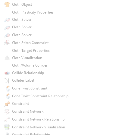
Cloth Object
Cloth Plasticity Properties
Cloth Solver
Cloth Solver
Cloth Solver
Cloth Stitch Constraint
Cloth Target Properties
Cloth Visualization
Cloth/Volume Collider
Collide Relationship
Collider Label
Cone Twist Constraint
Cone Twist Constraint Relationship
Constraint
Constraint Network
Constraint Network Relationship
Constraint Network Visualization
Constraint Relationship