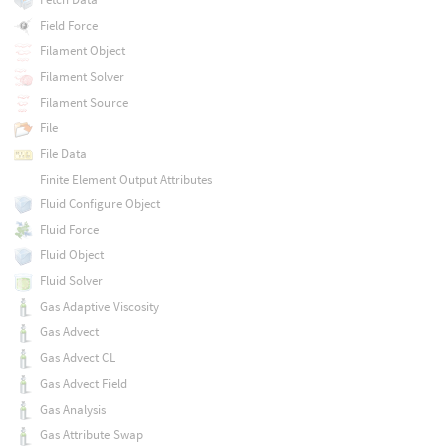
Field Force
Filament Object
Filament Solver
Filament Source
File
File Data
Finite Element Output Attributes
Fluid Configure Object
Fluid Force
Fluid Object
Fluid Solver
Gas Adaptive Viscosity
Gas Advect
Gas Advect CL
Gas Advect Field
Gas Analysis
Gas Attribute Swap