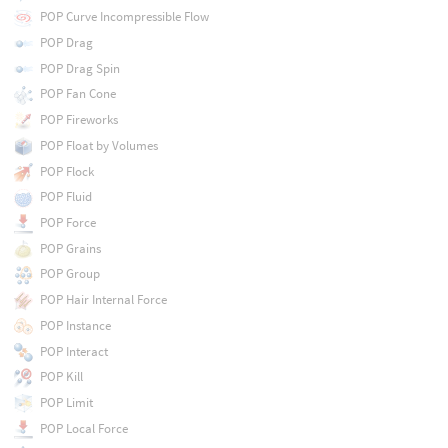
POP Curve Incompressible Flow
POP Drag
POP Drag Spin
POP Fan Cone
POP Fireworks
POP Float by Volumes
POP Flock
POP Fluid
POP Force
POP Grains
POP Group
POP Hair Internal Force
POP Instance
POP Interact
POP Kill
POP Limit
POP Local Force