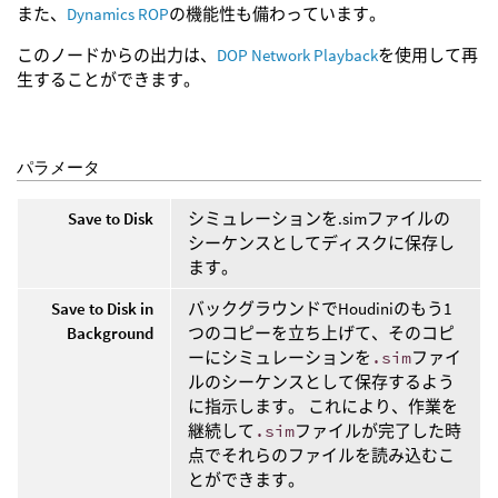
また、
Dynamics ROP
の機能性も備わっています。
このノードからの出力は、
DOP Network Playback
を使用して再
生することができます。
パラメータ
Save to Disk
シミュレーションを.simファイルの
シーケンスとしてディスクに保存し
ます。
Save to Disk in
バックグラウンドでHoudiniのもう1
Background
つのコピーを立ち上げて、そのコピ
ーにシミュレーションを
.sim
ファイ
ルのシーケンスとして保存するよう
に指示します。 これにより、作業を
継続して
.sim
ファイルが完了した時
点でそれらのファイルを読み込むこ
とができます。