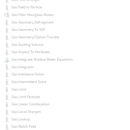
Gas Field to Particle
Gas Filter Hourglass Modes
Gas Geometry Defragment
Gas Geometry To SDF
Gas Geometry/Option Transfer
Gas Guiding Volume
Gas Impact To Attributes
Gas Integrate Shallow Water Equations
Gas Integrator
Gas Interleave Solver
Gas Intermittent Solve
Gas Limit
Gas Limit Particles
Gas Linear Combination
Gas Local Sharpen
Gas Lookup
Gas Match Field