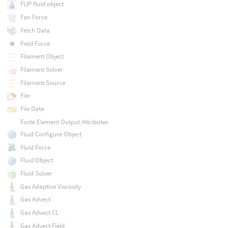
FLIP fluid object
Fan Force
Fetch Data
Field Force
Filament Object
Filament Solver
Filament Source
File
File Data
Finite Element Output Attributes
Fluid Configure Object
Fluid Force
Fluid Object
Fluid Solver
Gas Adaptive Viscosity
Gas Advect
Gas Advect CL
Gas Advect Field