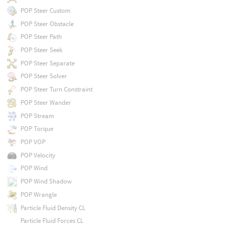
POP Steer Custom
POP Steer Obstacle
POP Steer Path
POP Steer Seek
POP Steer Separate
POP Steer Solver
POP Steer Turn Constraint
POP Steer Wander
POP Stream
POP Torque
POP VOP
POP Velocity
POP Wind
POP Wind Shadow
POP Wrangle
Particle Fluid Density CL
Particle Fluid Forces CL