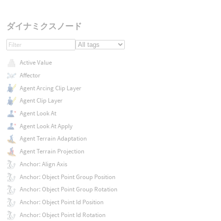
ダイナミクスノード
Active Value
Affector
Agent Arcing Clip Layer
Agent Clip Layer
Agent Look At
Agent Look At Apply
Agent Terrain Adaptation
Agent Terrain Projection
Anchor: Align Axis
Anchor: Object Point Group Position
Anchor: Object Point Group Rotation
Anchor: Object Point Id Position
Anchor: Object Point Id Rotation