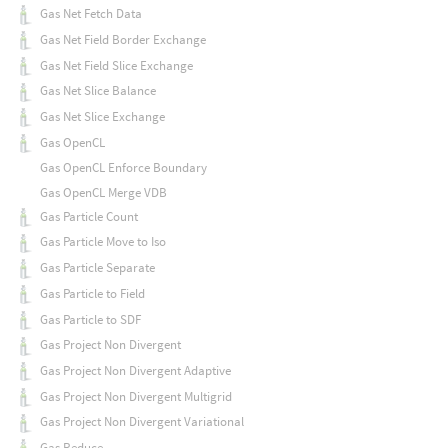
Gas Net Fetch Data
Gas Net Field Border Exchange
Gas Net Field Slice Exchange
Gas Net Slice Balance
Gas Net Slice Exchange
Gas OpenCL
Gas OpenCL Enforce Boundary
Gas OpenCL Merge VDB
Gas Particle Count
Gas Particle Move to Iso
Gas Particle Separate
Gas Particle to Field
Gas Particle to SDF
Gas Project Non Divergent
Gas Project Non Divergent Adaptive
Gas Project Non Divergent Multigrid
Gas Project Non Divergent Variational
Gas Reduce