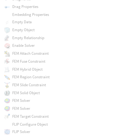
Drag Properties
Embedding Properties
Empty Data
Empty Object
Empty Relationship
Enable Solver
FEM Attach Constraint
FEM Fuse Constraint
FEM Hybrid Object
FEM Region Constraint
FEM Slide Constraint
FEM Solid Object
FEM Solver
FEM Solver
FEM Target Constraint
FLIP Configure Object
FLIP Solver