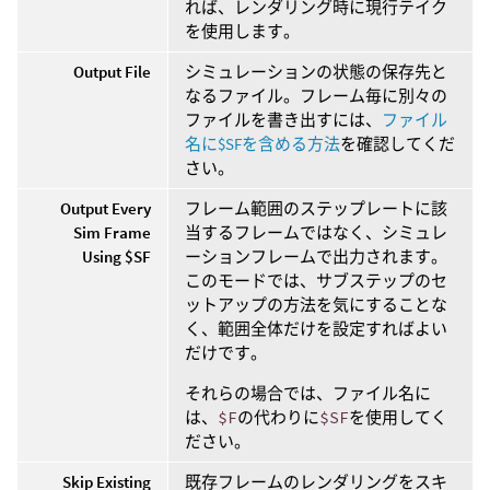
れば、レンダリング時に現行テイク
を使用します。
Output File
シミュレーションの状態の保存先と
なるファイル。フレーム毎に別々の
ファイルを書き出すには、
ファイル
名に$SFを含める方法
を確認してくだ
さい。
Output Every
フレーム範囲のステップレートに該
Sim Frame
当するフレームではなく、シミュレ
Using $SF
ーションフレームで出力されます。
このモードでは、サブステップのセ
ットアップの方法を気にすることな
く、範囲全体だけを設定すればよい
だけです。
それらの場合では、ファイル名に
は、
$F
の代わりに
$SF
を使用してく
ださい。
Skip Existing
既存フレームのレンダリングをスキ