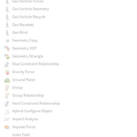
Gas Vorticle Forces
Gas Vorticle Geometry
Gas Vorticle Recycle
Gas Wavelets
Gas Wind
Geometry Copy
Geometry VOP
Geometry Wrangle
Glue Constraint Relationship
Gravity Force
Ground Plane
Group
Group Relationship
Hard Constraint Relationship
Hybrid Configure Object
Impact Analysis
Impulse Force
Index Field