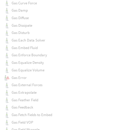
Gas Curve Force
Gas Damp
Gas Diffuse
Gas Dissipate
Gas Disturb
Gas Each Data Solver
Gas Embed Fluid
Gas Enforce Boundary
Gas Equalize Density
Gas Equalize Volume
Gas Error
Gas External Forces
Gas Extrapolate
Gas Feather Field
Gas Feedback
Gas Fetch Fields to Embed
Gas Field VOP
Gas Field Wrangle