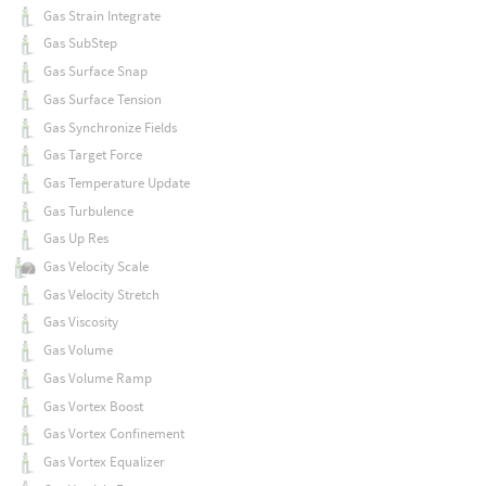
Gas Strain Integrate
Gas SubStep
Gas Surface Snap
Gas Surface Tension
Gas Synchronize Fields
Gas Target Force
Gas Temperature Update
Gas Turbulence
Gas Up Res
Gas Velocity Scale
Gas Velocity Stretch
Gas Viscosity
Gas Volume
Gas Volume Ramp
Gas Vortex Boost
Gas Vortex Confinement
Gas Vortex Equalizer