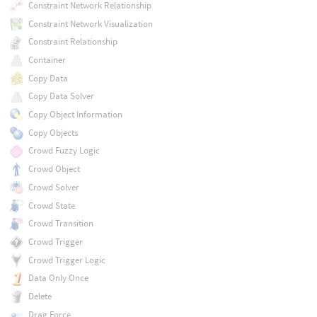
Constraint Network Relationship
Constraint Network Visualization
Constraint Relationship
Container
Copy Data
Copy Data Solver
Copy Object Information
Copy Objects
Crowd Fuzzy Logic
Crowd Object
Crowd Solver
Crowd State
Crowd Transition
Crowd Trigger
Crowd Trigger Logic
Data Only Once
Delete
Drag Force