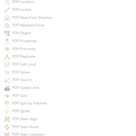
POP Location
POP Lookat
POP Mask from Shadow
POP Metaball Force
POP Object
POP Properties
POP Proximity
POP Replicate
POP Soft Limit
POP Solver
POP Source
POP Speed Limit
POP Spin
POP Spin by Volumes
POP Sprite
POP Steer Align
POP Steer Avoid
POP Steer Cohesion