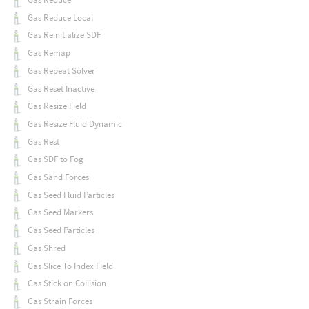
Gas Reduce Local
Gas Reinitialize SDF
Gas Remap
Gas Repeat Solver
Gas Reset Inactive
Gas Resize Field
Gas Resize Fluid Dynamic
Gas Rest
Gas SDF to Fog
Gas Sand Forces
Gas Seed Fluid Particles
Gas Seed Markers
Gas Seed Particles
Gas Shred
Gas Slice To Index Field
Gas Stick on Collision
Gas Strain Forces