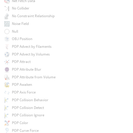
Net Fetch Data
No Collider
No Constraint Relationship
Noise Field
Null
OBJ Position
POP Advect by Filaments
POP Advect by Volumes
POP Attract
POP Attribute Blur
POP Attribute from Volume
POP Awaken
POP Axis Force
POP Collision Behavior
POP Collision Detect
POP Collision Ignore
POP Color
POP Curve Force