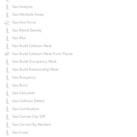
Gas Analysis
Gas Attribute Swap
Gas Axis Force
Gas Blend Density
Gas Blur
Gas Build Collision Mask
Gas Build Collision Mask From Pieces
Gas Build Occupancy Mask
Gas Build Relationship Mask
Gas Buoyancy
Gas Burn
Gas Calculate
Gas Collision Detect
Gas Combustion
Gas Convex Clip SDF
Gas Correct By Markers
Gas Cross