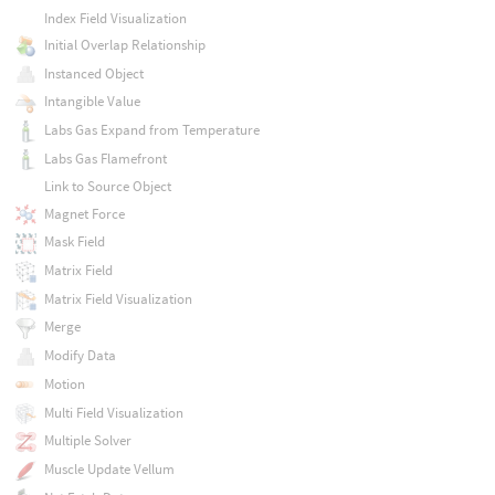
Index Field Visualization
Initial Overlap Relationship
Instanced Object
Intangible Value
Labs Gas Expand from Temperature
Labs Gas Flamefront
Link to Source Object
Magnet Force
Mask Field
Matrix Field
Matrix Field Visualization
Merge
Modify Data
Motion
Multi Field Visualization
Multiple Solver
Muscle Update Vellum