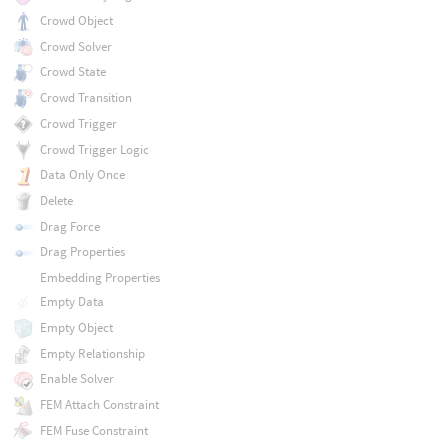
Crowd Object
Crowd Solver
Crowd State
Crowd Transition
Crowd Trigger
Crowd Trigger Logic
Data Only Once
Delete
Drag Force
Drag Properties
Embedding Properties
Empty Data
Empty Object
Empty Relationship
Enable Solver
FEM Attach Constraint
FEM Fuse Constraint