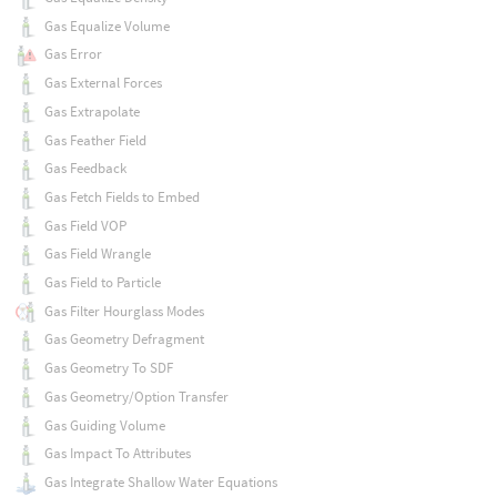
Gas Equalize Volume
Gas Error
Gas External Forces
Gas Extrapolate
Gas Feather Field
Gas Feedback
Gas Fetch Fields to Embed
Gas Field VOP
Gas Field Wrangle
Gas Field to Particle
Gas Filter Hourglass Modes
Gas Geometry Defragment
Gas Geometry To SDF
Gas Geometry/Option Transfer
Gas Guiding Volume
Gas Impact To Attributes
Gas Integrate Shallow Water Equations