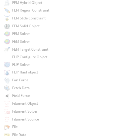
FEM Hybrid Object
FEM Region Constraint
FEM Slide Constraint
FEM Solid Object
FEM Solver
FEM Solver
FEM Target Constraint
FLIP Configure Object
FLIP Solver
FLIP fluid object
Fan Force
Fetch Data
Field Force
Filament Object
Filament Solver
Filament Source
File
File Data