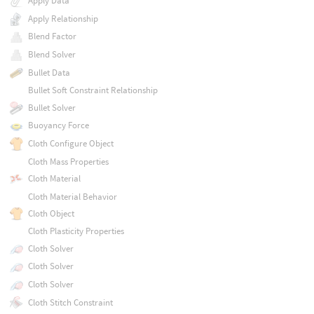
Apply Data
Apply Relationship
Blend Factor
Blend Solver
Bullet Data
Bullet Soft Constraint Relationship
Bullet Solver
Buoyancy Force
Cloth Configure Object
Cloth Mass Properties
Cloth Material
Cloth Material Behavior
Cloth Object
Cloth Plasticity Properties
Cloth Solver
Cloth Solver
Cloth Solver
Cloth Stitch Constraint