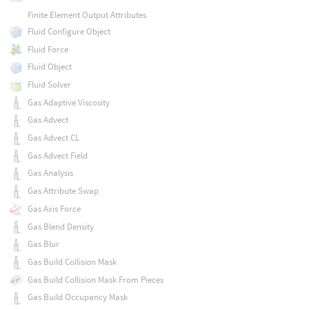
Finite Element Output Attributes
Fluid Configure Object
Fluid Force
Fluid Object
Fluid Solver
Gas Adaptive Viscosity
Gas Advect
Gas Advect CL
Gas Advect Field
Gas Analysis
Gas Attribute Swap
Gas Axis Force
Gas Blend Density
Gas Blur
Gas Build Collision Mask
Gas Build Collision Mask From Pieces
Gas Build Occupancy Mask