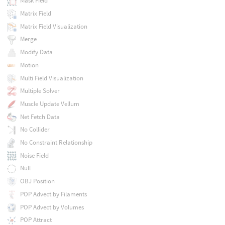
Mask Field
Matrix Field
Matrix Field Visualization
Merge
Modify Data
Motion
Multi Field Visualization
Multiple Solver
Muscle Update Vellum
Net Fetch Data
No Collider
No Constraint Relationship
Noise Field
Null
OBJ Position
POP Advect by Filaments
POP Advect by Volumes
POP Attract