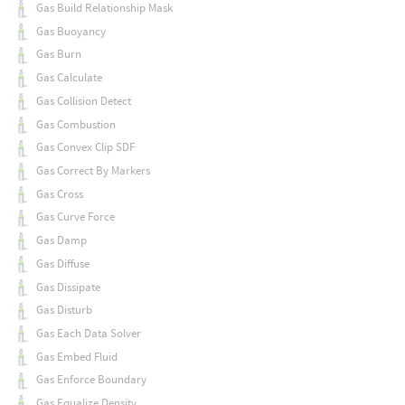
Gas Build Relationship Mask
Gas Buoyancy
Gas Burn
Gas Calculate
Gas Collision Detect
Gas Combustion
Gas Convex Clip SDF
Gas Correct By Markers
Gas Cross
Gas Curve Force
Gas Damp
Gas Diffuse
Gas Dissipate
Gas Disturb
Gas Each Data Solver
Gas Embed Fluid
Gas Enforce Boundary
Gas Equalize Density