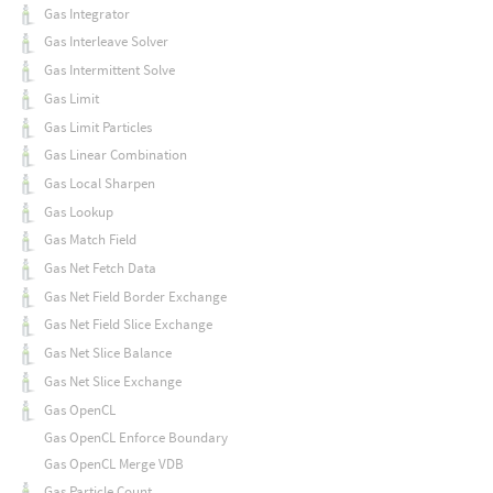
Gas Integrator
Gas Interleave Solver
Gas Intermittent Solve
Gas Limit
Gas Limit Particles
Gas Linear Combination
Gas Local Sharpen
Gas Lookup
Gas Match Field
Gas Net Fetch Data
Gas Net Field Border Exchange
Gas Net Field Slice Exchange
Gas Net Slice Balance
Gas Net Slice Exchange
Gas OpenCL
Gas OpenCL Enforce Boundary
Gas OpenCL Merge VDB
Gas Particle Count