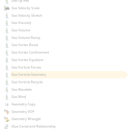
Gas Up Res
Gas Velocity Scale
Gas Velocity Stretch
Gas Viscosity
Gas Volume
Gas Volume Ramp
Gas Vortex Boost
Gas Vortex Confinement
Gas Vortex Equalizer
Gas Vorticle Forces
Gas Vorticle Geometry
Gas Vorticle Recycle
Gas Wavelets
Gas Wind
Geometry Copy
Geometry VOP
Geometry Wrangle
Glue Constraint Relationship