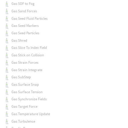
Gas SDF to Fog
Gas Sand Forces
Gas Seed Fluid Particles
Gas Seed Markers
Gas Seed Particles
Gas Shred
Gas Slice To Index Field
Gas Stick on Collision
Gas Strain Forces
Gas Strain Integrate
Gas SubStep
Gas Surface Snap
Gas Surface Tension
Gas Synchronize Fields
Gas Target Force
Gas Temperature Update
Gas Turbulence