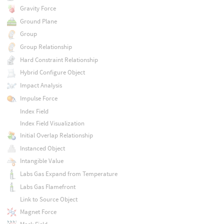
Gravity Force
Ground Plane
Group
Group Relationship
Hard Constraint Relationship
Hybrid Configure Object
Impact Analysis
Impulse Force
Index Field
Index Field Visualization
Initial Overlap Relationship
Instanced Object
Intangible Value
Labs Gas Expand from Temperature
Labs Gas Flamefront
Link to Source Object
Magnet Force