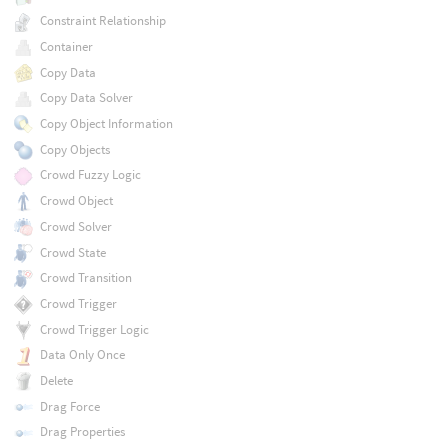
Constraint Relationship
Container
Copy Data
Copy Data Solver
Copy Object Information
Copy Objects
Crowd Fuzzy Logic
Crowd Object
Crowd Solver
Crowd State
Crowd Transition
Crowd Trigger
Crowd Trigger Logic
Data Only Once
Delete
Drag Force
Drag Properties