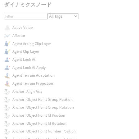
ダイナミクスノード
Active Value
Affector
Agent Arcing Clip Layer
Agent Clip Layer
Agent Look At
Agent Look At Apply
Agent Terrain Adaptation
Agent Terrain Projection
Anchor: Align Axis
Anchor: Object Point Group Position
Anchor: Object Point Group Rotation
Anchor: Object Point Id Position
Anchor: Object Point Id Rotation
Anchor: Object Point Number Position