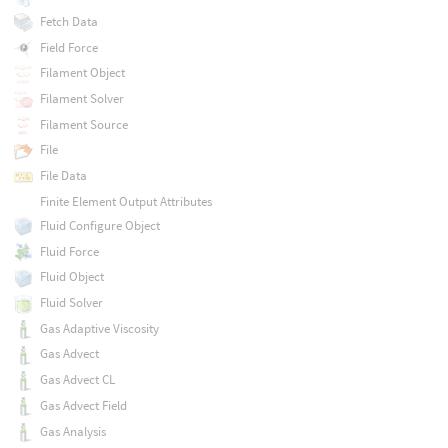
Fetch Data
Field Force
Filament Object
Filament Solver
Filament Source
File
File Data
Finite Element Output Attributes
Fluid Configure Object
Fluid Force
Fluid Object
Fluid Solver
Gas Adaptive Viscosity
Gas Advect
Gas Advect CL
Gas Advect Field
Gas Analysis