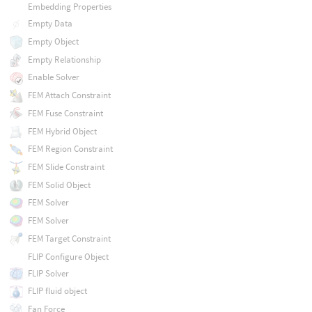
Embedding Properties
Empty Data
Empty Object
Empty Relationship
Enable Solver
FEM Attach Constraint
FEM Fuse Constraint
FEM Hybrid Object
FEM Region Constraint
FEM Slide Constraint
FEM Solid Object
FEM Solver
FEM Solver
FEM Target Constraint
FLIP Configure Object
FLIP Solver
FLIP fluid object
Fan Force