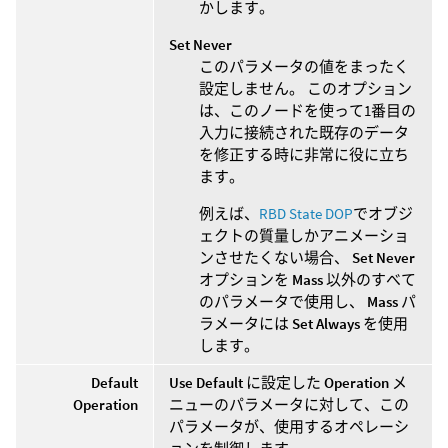
かします。
Set Never
このパラメータの値をまったく
設定しません。 このオプション
は、このノードを使って1番目の
入力に接続された既存のデータ
を修正する時に非常に役に立ち
ます。
例えば、
RBD State DOP
でオブジ
ェクトの質量しかアニメーショ
ンさせたくない場合、
Set Never
オプションを
Mass
以外のすべて
のパラメータで使用し、
Mass
パ
ラメータには
Set Always
を使用
します。
Default
Use Default
に設定した
Operation
メ
Operation
ニューのパラメータに対して、この
パラメータが、使用するオペレーシ