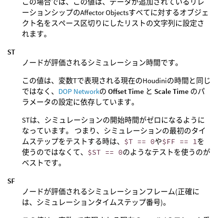
この場合では、この値は、データが追加されているリレ
ーションシップのAffector Objectsすべてに対するオブジェ
クト名をスペース区切りにしたリストの文字列に設定さ
れます。
ST
ノードが評価されるシミュレーション時間です。
この値は、変数Tで表現される現在のHoudiniの時間と同じ
ではなく、
DOP Network
の
Offset Time
と
Scale Time
のパ
ラメータの設定に依存しています。
STは、シミュレーションの開始時間がゼロになるように
なっています。 つまり、シミュレーションの最初のタイ
ムステップをテストする時は、
$T == 0
や
$FF == 1
を
使うのではなくて、
$ST == 0
のようなテストを使うのが
ベストです。
SF
ノードが評価されるシミュレーションフレーム(正確に
は、シミュレーションタイムステップ番号)。