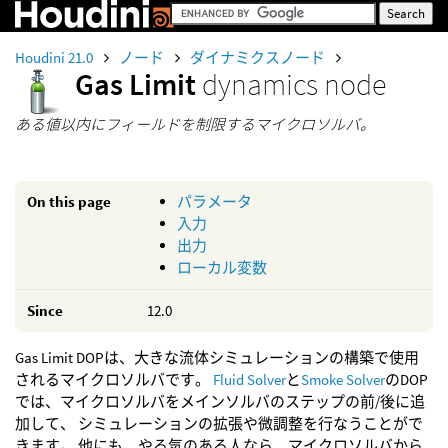
Houdini 21.0
ノード
ダイナミクスノード
Gas Limit
dynamics node
ある値以内にフィールドを制限するマイクロソルバ。
On this page
パラメータ
入力
出力
ローカル変数
Since
12.0
Gas Limit DOPは、大きな流体シミュレーションの構築で使用
されるマイクロソルバです。
Fluid Solver
と
Smoke Solver
のDOP
では、マイクロソルバをメインソルバのステップの前/後に追
加して、 シミュレーションの拡張や微調整を行なうことがで
きます。 他にも、やる気のある人なら、マイクロソルバから