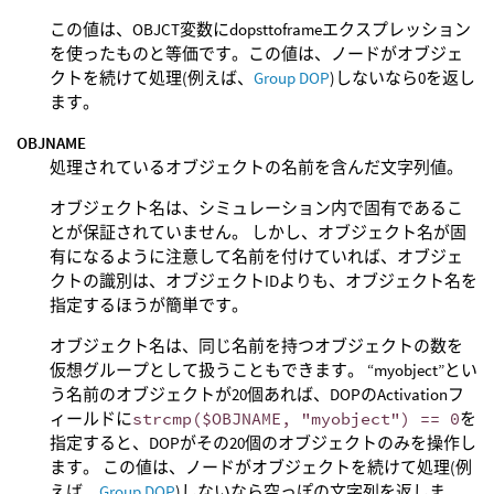
この値は、OBJCT変数にdopsttoframeエクスプレッション
を使ったものと等価です。この値は、ノードがオブジェ
クトを続けて処理(例えば、
Group DOP
)しないなら0を返し
ます。
OBJNAME
処理されているオブジェクトの名前を含んだ文字列値。
オブジェクト名は、シミュレーション内で固有であるこ
とが保証されていません。 しかし、オブジェクト名が固
有になるように注意して名前を付けていれば、オブジェ
クトの識別は、オブジェクトIDよりも、オブジェクト名を
指定するほうが簡単です。
オブジェクト名は、同じ名前を持つオブジェクトの数を
仮想グループとして扱うこともできます。 “myobject”とい
う名前のオブジェクトが20個あれば、DOPのActivationフ
ィールドに
strcmp($OBJNAME, "myobject") == 0
を
指定すると、DOPがその20個のオブジェクトのみを操作し
ます。 この値は、ノードがオブジェクトを続けて処理(例
えば、
Group DOP
)しないなら空っぽの文字列を返しま