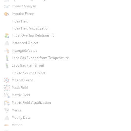
Impact Analysis
Impulse Force
Index Field
Index Field Visualization
Initial Overlap Relationship
Instanced Object
Intangible Value
Labs Gas Expand from Temperature
Labs Gas Flamefront
Link to Source Object
Magnet Force
Mask Field
Matrix Field
Matrix Field Visualization
Merge
Modify Data
Motion