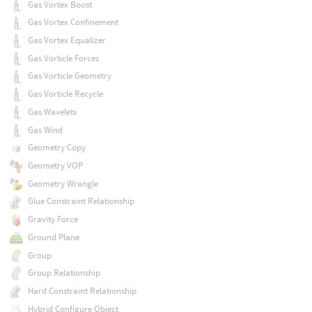
Gas Vortex Boost
Gas Vortex Confinement
Gas Vortex Equalizer
Gas Vorticle Forces
Gas Vorticle Geometry
Gas Vorticle Recycle
Gas Wavelets
Gas Wind
Geometry Copy
Geometry VOP
Geometry Wrangle
Glue Constraint Relationship
Gravity Force
Ground Plane
Group
Group Relationship
Hard Constraint Relationship
Hybrid Configure Object