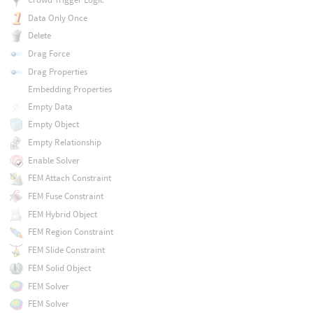
Data Only Once
Delete
Drag Force
Drag Properties
Embedding Properties
Empty Data
Empty Object
Empty Relationship
Enable Solver
FEM Attach Constraint
FEM Fuse Constraint
FEM Hybrid Object
FEM Region Constraint
FEM Slide Constraint
FEM Solid Object
FEM Solver
FEM Solver