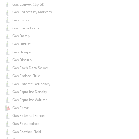
Gas Convex Clip SDF
Gas Correct By Markers
Gas Cross
Gas Curve Force
Gas Damp
Gas Diffuse
Gas Dissipate
Gas Disturb
Gas Each Data Solver
Gas Embed Fluid
Gas Enforce Boundary
Gas Equalize Density
Gas Equalize Volume
Gas Error
Gas External Forces
Gas Extrapolate
Gas Feather Field