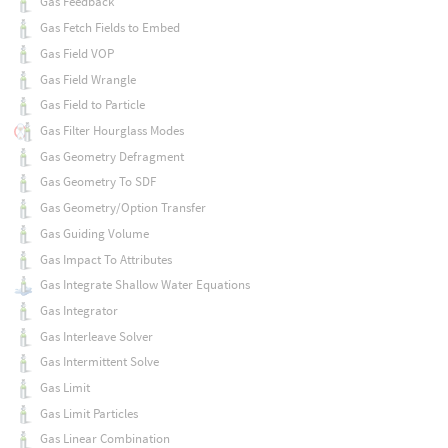
Gas Feedback
Gas Fetch Fields to Embed
Gas Field VOP
Gas Field Wrangle
Gas Field to Particle
Gas Filter Hourglass Modes
Gas Geometry Defragment
Gas Geometry To SDF
Gas Geometry/Option Transfer
Gas Guiding Volume
Gas Impact To Attributes
Gas Integrate Shallow Water Equations
Gas Integrator
Gas Interleave Solver
Gas Intermittent Solve
Gas Limit
Gas Limit Particles
Gas Linear Combination