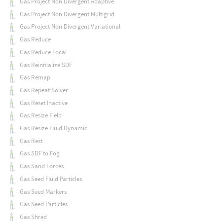
Gas Project Non Divergent Adaptive
Gas Project Non Divergent Multigrid
Gas Project Non Divergent Variational
Gas Reduce
Gas Reduce Local
Gas Reinitialize SDF
Gas Remap
Gas Repeat Solver
Gas Reset Inactive
Gas Resize Field
Gas Resize Fluid Dynamic
Gas Rest
Gas SDF to Fog
Gas Sand Forces
Gas Seed Fluid Particles
Gas Seed Markers
Gas Seed Particles
Gas Shred