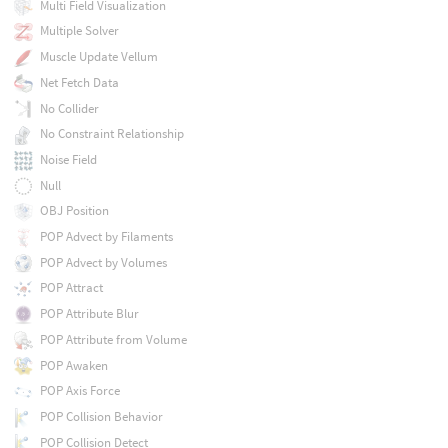
Multi Field Visualization
Multiple Solver
Muscle Update Vellum
Net Fetch Data
No Collider
No Constraint Relationship
Noise Field
Null
OBJ Position
POP Advect by Filaments
POP Advect by Volumes
POP Attract
POP Attribute Blur
POP Attribute from Volume
POP Awaken
POP Axis Force
POP Collision Behavior
POP Collision Detect