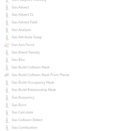
Gas Advect
Gas Advect CL
Gas Advect Field
Gas Analysis
Gas Attribute Swap
Gas Axis Force
Gas Blend Density
Gas Blur
Gas Build Collision Mask
Gas Build Collision Mask From Pieces
Gas Build Occupancy Mask
Gas Build Relationship Mask
Gas Buoyancy
Gas Burn
Gas Calculate
Gas Collision Detect
Gas Combustion