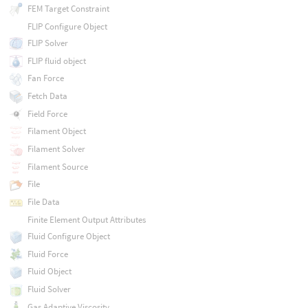
FEM Target Constraint
FLIP Configure Object
FLIP Solver
FLIP fluid object
Fan Force
Fetch Data
Field Force
Filament Object
Filament Solver
Filament Source
File
File Data
Finite Element Output Attributes
Fluid Configure Object
Fluid Force
Fluid Object
Fluid Solver
Gas Adaptive Viscosity