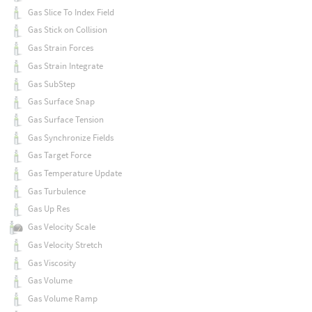
Gas Slice To Index Field
Gas Stick on Collision
Gas Strain Forces
Gas Strain Integrate
Gas SubStep
Gas Surface Snap
Gas Surface Tension
Gas Synchronize Fields
Gas Target Force
Gas Temperature Update
Gas Turbulence
Gas Up Res
Gas Velocity Scale
Gas Velocity Stretch
Gas Viscosity
Gas Volume
Gas Volume Ramp