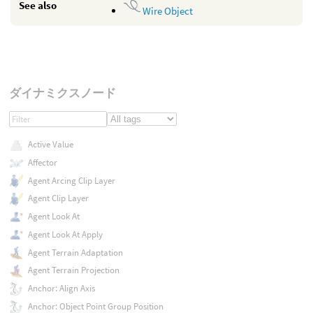
See also
Wire Object
ダイナミクスノード
Active Value
Affector
Agent Arcing Clip Layer
Agent Clip Layer
Agent Look At
Agent Look At Apply
Agent Terrain Adaptation
Agent Terrain Projection
Anchor: Align Axis
Anchor: Object Point Group Position