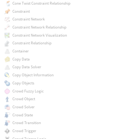
Cone Twist Constraint Relationship
Constraint
Constraint Network
Constraint Network Relationship
Constraint Network Visualization
Constraint Relationship
Container
Copy Data
Copy Data Solver
Copy Object Information
Copy Objects
Crowd Fuzzy Logic
Crowd Object
Crowd Solver
Crowd State
Crowd Transition
Crowd Trigger
Crowd Trigger Logic