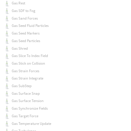
Gas Rest
Gas SDF to Fog
Gas Sand Forces
Gas Seed Fluid Particles
Gas Seed Markers
Gas Seed Particles
Gas Shred
Gas Slice To Index Field
Gas Stick on Collision
Gas Strain Forces
Gas Strain Integrate
Gas SubStep
Gas Surface Snap
Gas Surface Tension
Gas Synchronize Fields
Gas Target Force
Gas Temperature Update
Gas Turbulence