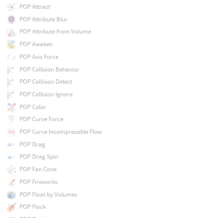
POP Attract
POP Attribute Blur
POP Attribute from Volume
POP Awaken
POP Axis Force
POP Collision Behavior
POP Collision Detect
POP Collision Ignore
POP Color
POP Curve Force
POP Curve Incompressible Flow
POP Drag
POP Drag Spin
POP Fan Cone
POP Fireworks
POP Float by Volumes
POP Flock