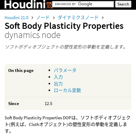
Houdini 21.0
ノード
ダイナミクスノード
Soft Body Plasticity Properties
dynamics node
ソフトボディオブジェクトの塑性変形の挙動を定義します。
On this page
パラメータ
入力
出力
ローカル変数
Since
12.5
Soft Body Plasticity Properties DOPは、ソフトボディオブジェク
ト(例えば、Clothオブジェクト)の塑性変形の挙動を定義しま
す。