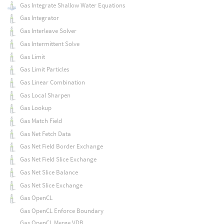
Gas Integrate Shallow Water Equations
Gas Integrator
Gas Interleave Solver
Gas Intermittent Solve
Gas Limit
Gas Limit Particles
Gas Linear Combination
Gas Local Sharpen
Gas Lookup
Gas Match Field
Gas Net Fetch Data
Gas Net Field Border Exchange
Gas Net Field Slice Exchange
Gas Net Slice Balance
Gas Net Slice Exchange
Gas OpenCL
Gas OpenCL Enforce Boundary
Gas OpenCL Merge VDB