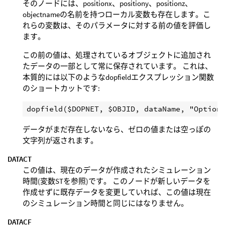
そのノードには、positionx、positiony、positionz、
objectnameの名前を持つローカル変数も存在します。こ
れらの変数は、そのパラメータに対する前の値を評価し
ます。
この前の値は、処理されているオブジェクトに追加され
たデータの一部として常に保存されています。 これは、
本質的には以下のようなdopfieldエクスプレッション関数
のショートカットです:
データがまだ存在しないなら、ゼロの値または空っぽの
文字列が返されます。
DATACT
この値は、現在のデータが作成されたシミュレーション
時間(変数STを参照)です。 このノードが新しいデータを
作成せずに既存データを変更していれば、この値は現在
のシミュレーション時間と同じにはなりません。
DATACF