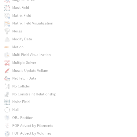
Mask Field
Matrix Field
Matrix Field Visualization
Merge
Modify Data
Motion
Multi Field Visualization
Multiple Solver
Muscle Update Vellum
Net Fetch Data
No Collider
No Constraint Relationship
Noise Field
Null
OBJ Position
POP Advect by Filaments
POP Advect by Volumes