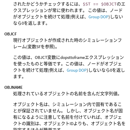
されたかどうかチェックするには、
$ST == $OBJCT
のエ
クスプレッションが常に使われます。 この値は、ノード
がオブジェクトを続けて処理(例えば、
Group DOP
)しない
なら0を返します。
OBJCF
現行オブジェクトが作成された時のシミュレーションフ
レーム(変数SFを参照)。
この値は、OBJCT変数にdopsttoframeエクスプレッション
を使ったものと等価です。この値は、ノードがオブジェ
クトを続けて処理(例えば、
Group DOP
)しないなら0を返し
ます。
OBJNAME
処理されているオブジェクトの名前を含んだ文字列値。
オブジェクト名は、シミュレーション内で固有であるこ
とが保証されていません。 しかし、オブジェクト名が固
有になるように注意して名前を付けていれば、オブジェ
クトの識別は、オブジェクトIDよりも、オブジェクト名を
指定するほうが簡単です。