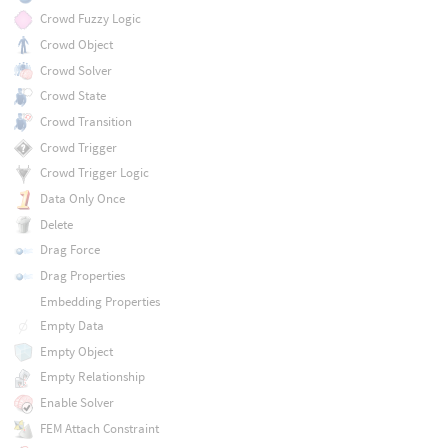
Crowd Fuzzy Logic
Crowd Object
Crowd Solver
Crowd State
Crowd Transition
Crowd Trigger
Crowd Trigger Logic
Data Only Once
Delete
Drag Force
Drag Properties
Embedding Properties
Empty Data
Empty Object
Empty Relationship
Enable Solver
FEM Attach Constraint