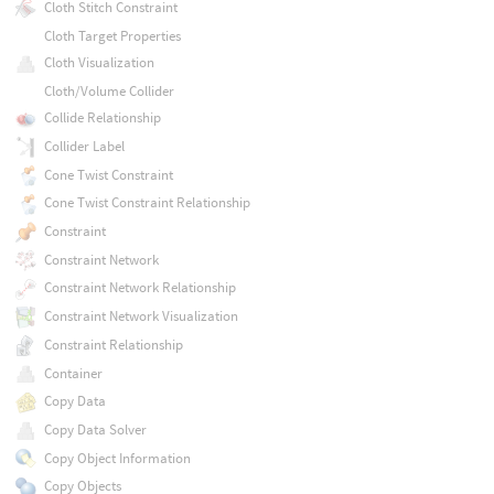
Cloth Stitch Constraint
Cloth Target Properties
Cloth Visualization
Cloth/Volume Collider
Collide Relationship
Collider Label
Cone Twist Constraint
Cone Twist Constraint Relationship
Constraint
Constraint Network
Constraint Network Relationship
Constraint Network Visualization
Constraint Relationship
Container
Copy Data
Copy Data Solver
Copy Object Information
Copy Objects