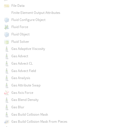
File Data
Finite Element Output Attributes
Fluid Configure Object
Fluid Force
Fluid Object
Fluid Solver
Gas Adaptive Viscosity
Gas Advect
Gas Advect CL
Gas Advect Field
Gas Analysis
Gas Attribute Swap
Gas Axis Force
Gas Blend Density
Gas Blur
Gas Build Collision Mask
Gas Build Collision Mask From Pieces