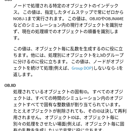
ノードで処理される特定のオブジェクトのインデック
ス。 この値は、指定したタイムステップで常にゼロから
NOBJ-1まで実行されます。 この値は、OBJIDやOBJNAME
などのシミュレーション内の現行オブジェクトを識別せ
ず、現在の処理順でのオブジェクトの順番を識別しま
す。
この値は、オブジェクト毎に乱数を生成するのに役に立
ちます。他には、処理別にオブジェクトを2,3のグループ
に分けるのに役に立ちます。 この値は、ノードがオブジ
ェクトを続けて処理(例えば、
Group DOP
)しないなら-1を
返します。
OBJID
処理されているオブジェクトの固有ID。 すべてのオブジ
ェクトは、すべての時間のシミュレーション内のオブジ
ェクトすべてで固有な整数値が割り当てられています。
たとえオブジェクトが削除されても、そのIDは決して再利
用されません。 オブジェクトIDは、オブジェクト毎に
別々の処理をさせたい場面(例えば、オブジェクト毎に固
有の乱数を生成したい)で非常に役に立ちます。