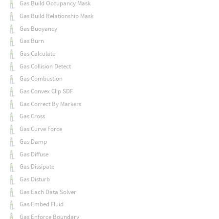
Gas Build Occupancy Mask
Gas Build Relationship Mask
Gas Buoyancy
Gas Burn
Gas Calculate
Gas Collision Detect
Gas Combustion
Gas Convex Clip SDF
Gas Correct By Markers
Gas Cross
Gas Curve Force
Gas Damp
Gas Diffuse
Gas Dissipate
Gas Disturb
Gas Each Data Solver
Gas Embed Fluid
Gas Enforce Boundary