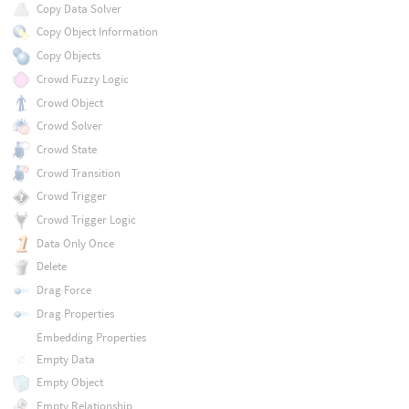
Copy Data Solver
Copy Object Information
Copy Objects
Crowd Fuzzy Logic
Crowd Object
Crowd Solver
Crowd State
Crowd Transition
Crowd Trigger
Crowd Trigger Logic
Data Only Once
Delete
Drag Force
Drag Properties
Embedding Properties
Empty Data
Empty Object
Empty Relationship