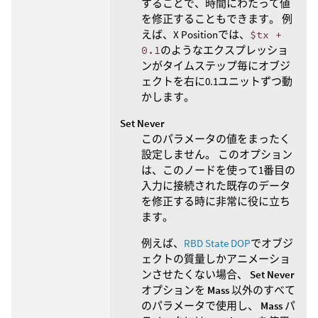
することで、時間にわたって値
を修正することもできます。 例
えば、X Positionでは、
$tx +
0.1
のようなエクスプレッショ
ンがタイムステップ毎にオブジ
ェクトを右に0.1ユニットずつ動
かします。
Set Never
このパラメータの値をまったく
設定しません。 このオプション
は、このノードを使って1番目の
入力に接続された既存のデータ
を修正する時に非常に役に立ち
ます。
例えば、
RBD State DOP
でオブジ
ェクトの質量しかアニメーショ
ンさせたくない場合、
Set Never
オプションを
Mass
以外のすべて
のパラメータで使用し、
Mass
パ