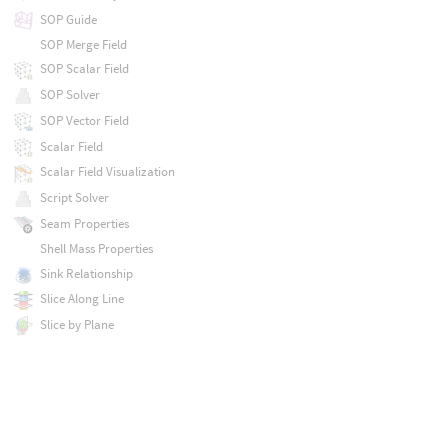
SOP Guide
SOP Merge Field
SOP Scalar Field
SOP Solver
SOP Vector Field
Scalar Field
Scalar Field Visualization
Script Solver
Seam Properties
Shell Mass Properties
Sink Relationship
Slice Along Line
Slice by Plane
Slider Constraint
Slider Constraint Relationship
Smoke Configure Object
Smoke Object