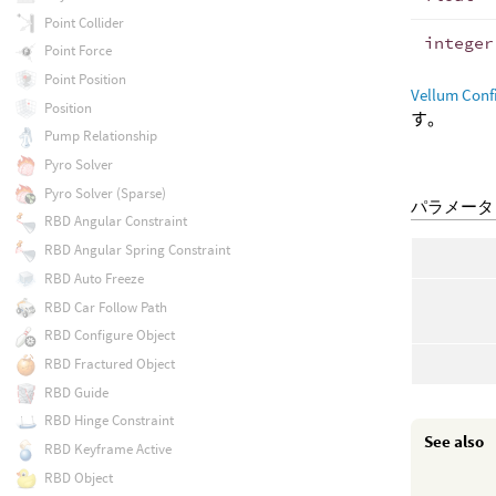
Point Collider
integer
Point Force
Point Position
Vellum Conf
Position
す。
Pump Relationship
Pyro Solver
Pyro Solver (Sparse)
パラメータ
RBD Angular Constraint
RBD Angular Spring Constraint
RBD Auto Freeze
RBD Car Follow Path
RBD Configure Object
RBD Fractured Object
RBD Guide
RBD Hinge Constraint
See also
RBD Keyframe Active
RBD Object