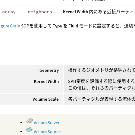
 array
neighbors
Kernel Width
内にある近接パーティ
igure Grain
SOPを使用して
Type
を
Fluid
モードに設定すると、適切
Geometry
操作するジオメトリが格納され
Kernel Width
SPH密度を評価する際に使用す
この値は、それらのパーティク
Volume Scale
各パーティクルが表現する流体
Vellum Solver
Vellum Source