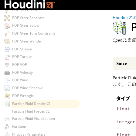
POP Steer Path
POP Steer Seek
Houdini 21.
POP Steer Separate
P
POP Steer Solver
POP Steer Turn Constraint
OpenCLを
POP Steer Wander
POP Stream
POP Torque
Since
POP VOP
POP Velocity
Partic
POP Wind
ます。 こ
POP Wind Shadow
POP Wrangle
タイプ
Particle Fluid Density CL
float
Particle Fluid Forces CL
Particle Fluid Visualization
integer
Partition
Physical Parameters
float