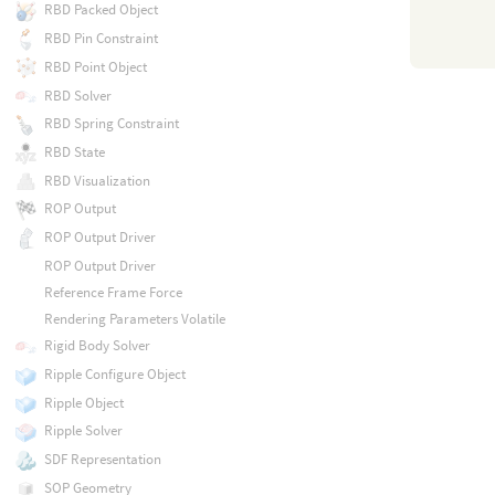
RBD Packed Object
RBD Pin Constraint
RBD Point Object
RBD Solver
RBD Spring Constraint
RBD State
RBD Visualization
ROP Output
ROP Output Driver
ROP Output Driver
Reference Frame Force
Rendering Parameters Volatile
Rigid Body Solver
Ripple Configure Object
Ripple Object
Ripple Solver
SDF Representation
SOP Geometry