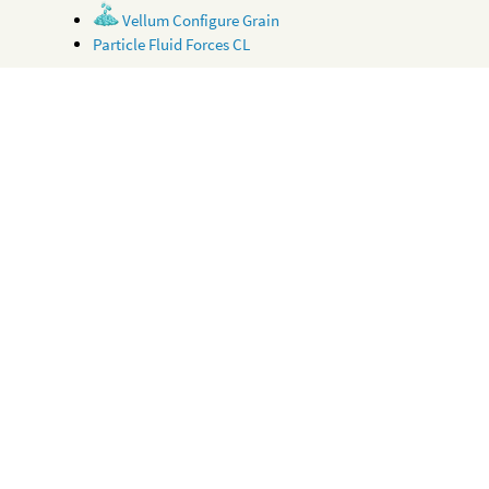
Vellum Configure Grain
Particle Fluid Forces CL