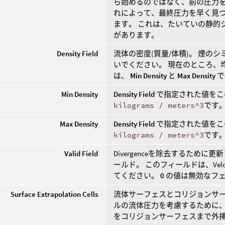
ら始めるのではなく、前の圧力を
れによって、最終圧力を早く見
ます。 これは、たいていの静的
があります。
Density Field
流体の密度(質量/体積)。 煙の
いでください。 現在のところ、
は、
Min Density
と
Max Density
で
Min Density
Density Field
で指定された値をこ
kilograms / meters^3
です
Max Density
Density Field
で指定された値をこ
kilograms / meters^3
です
Valid Field
Divergenceを除去するために
ールド。 このフィールドは、Ve
てください。
0
の値は無効なフ
Surface Extrapolation Cells
流体サーフェスとコリジョンサ
ルの流体圧力を考慮するために、
をコリジョンサーフェスまで外