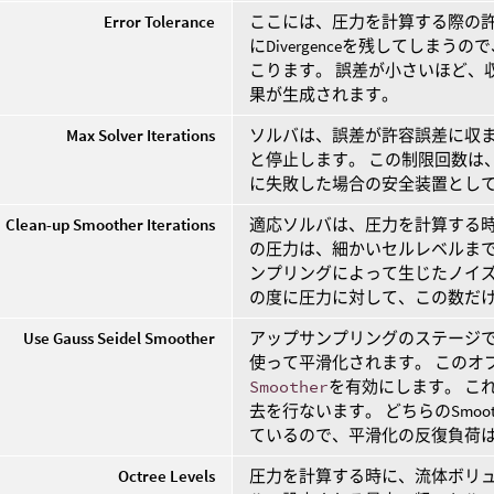
Error Tolerance
ここには、圧力を計算する際の許容
にDivergenceを残してし
こります。 誤差が小さいほど、
果が生成されます。
Max Solver Iterations
ソルバは、誤差が許容誤差に収
と停止します。 この制限回数は
に失敗した場合の安全装置とし
Clean-up Smoother Iterations
適応ソルバは、圧力を計算する時
の圧力は、細かいセルレベルまで
ンプリングによって生じたノイ
の度に圧力に対して、この数だ
Use Gauss Seidel Smoother
アップサンプリングのステージ
使って平滑化されます。 このオ
Smoother
を有効にします。 こ
去を行ないます。 どちらのSmo
ているので、平滑化の反復負荷
Octree Levels
圧力を計算する時に、流体ボリュ