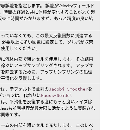
誤差を指定します。 誤差がVelocityフィールド
まうので、時間の経過と共に体積が変化することがよく起
収束に時間がかかりますが、もっと精度の良い結
まっていなくても、この最大反復回数に到達する
、必要以上に多い回数に設定して、ソルバが収束
て使用してください。
に流体内部で粗いセルを使用します。 その結果
徐々にアップサンプリングされます。 アップサ
ズを除去するために、アップサンプリングの処理
け平滑化を反復します。
では、デフォルトで並列の
Jacobi Smoother
を
プションは、代わりに
Gauss-Seidel
れは、平滑化を反復する度にもっと良いノイズ除
othersも並列処理が最大限に活かすように実装され
は同等です。
ームの内部を粗いセルで充たします。 このレベ