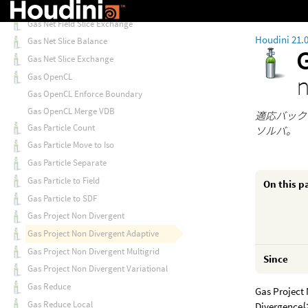
Gas Net Field Border Exchange
Gas Net Field Slice Exchange
Houdini 21.
Gas Net Slice Balance
Gas Net Slice Exchange
Gas OpenCL
Gas OpenCL Enforce Boundary
Gas OpenCL Merge VDB
適応バック
Gas Particle Count
ソルバ。
Gas Particle Move to Iso
Gas Particle Separate
Gas Particle to Field
On this p
Gas Particle to SDF
Gas Project Non Divergent
Gas Project Non Divergent Adaptive
Gas Project Non Divergent Multigrid
Since
Gas Project Non Divergent Variational
Gas Reduce
Gas Proj
Gas Reduce Local
Diverg