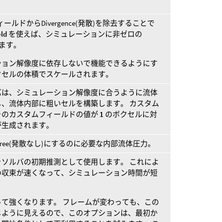
ィールドからDivergence(発散)を除去することで
eld
を使えば、シミュレーションに非ゼロの
きます。
ション解像度に依存しないで機能できるようにす
クセルの体積でスケールされます。
バは、シミュレーション解像度に合うように流体
、流体内部に粗いセルを構築します。 カスタム
そのカスタムフィールドの値が
1
のボクセルに対
が生成されます。
ence-Free(発散なし)にするのに必要な内部流体圧力。
ソルバの初期推測として使用します。 これによ
の収束が速くなって、シミュレーション時間が短
て強くなります。 フレームが変わっても、この
じように見えるので、このオプションは、最初か