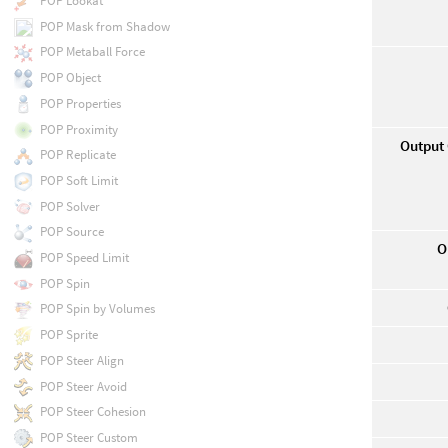
POP Lookat
POP Mask from Shadow
POP Metaball Force
POP Object
POP Properties
POP Proximity
Output 
POP Replicate
POP Soft Limit
POP Solver
POP Source
O
POP Speed Limit
POP Spin
POP Spin by Volumes
POP Sprite
POP Steer Align
POP Steer Avoid
POP Steer Cohesion
POP Steer Custom