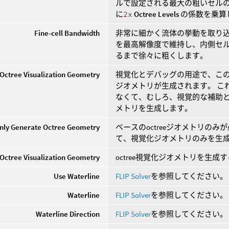
ルで設定される最大の粗いセル
に
2x
Octree Levels
の係数を乗算
Fine-cell Bandwidth
非常に細かく流体の挙動を取り
を最高解像度で維持し、内側セ
るまで徐々に粗くします。
Octree Visualization Geometry
視覚化とデバッグの用途で、このオ
ジオメトリが生成されます。 これ
なくて、むしろ、視覚的な補助
メトリを生成します。
nly Generate Octree Geometry
ベースのoctreeジオメトリの
て、視覚化ジオメトリのみを生
Octree Visualization Geometry
octree視覚化ジオメトリを生
Use Waterline
FLIP Solver
を参照してください。
Waterline
FLIP Solver
を参照してください。
Waterline Direction
FLIP Solver
を参照してください。