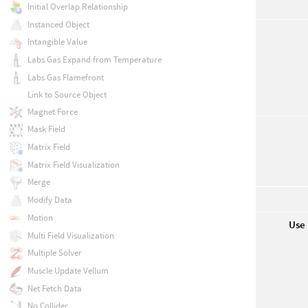
Initial Overlap Relationship
Instanced Object
Intangible Value
Labs Gas Expand from Temperature
Labs Gas Flamefront
Link to Source Object
Magnet Force
Mask Field
Matrix Field
Matrix Field Visualization
Merge
Modify Data
Motion
Use 
Multi Field Visualization
Multiple Solver
Muscle Update Vellum
Net Fetch Data
No Collider