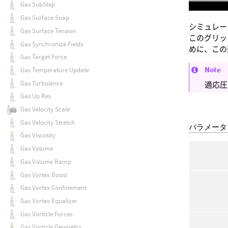
Gas SubStep
Gas Surface Snap
シミュレー
Gas Surface Tension
このグリッ
Gas Synchronize Fields
めに、この
Gas Target Force
Note
Gas Temperature Update
Gas Turbulence
適応圧
Gas Up Res
Gas Velocity Scale
Gas Velocity Stretch
パラメータ
Gas Viscosity
Gas Volume
Gas Volume Ramp
Gas Vortex Boost
Gas Vortex Confinement
Gas Vortex Equalizer
Gas Vorticle Forces
Gas Vorticle Geometry