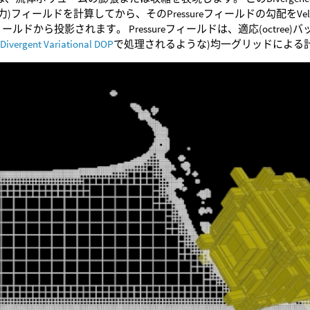
re(圧力)フィールドを計算してから、そのPressureフィールドの勾配を
tyフィールドから投影されます。 Pressureフィールドは、適応(oct
 Divergent Variational DOP
で処理されるような)均一グリッドによる