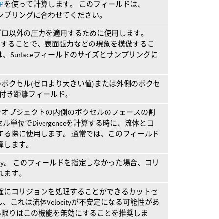
OP
を使って計算します。 このフィールドは、
とサンプリングに合わせてください。
ゼロ以外の圧力を適用するために使用します。
ールドを使用することで、表面張力などの現象を模倣するこ
、Surfaceフィールドのサイズとサンプリングに
ボクセル(ゼロより大きい値)または外側のボクセ
号付き距離フィールド。
ンオブジェクトの内側のボクセルのフェースの割
単位でDivergenceを計算する時に、流体とコ
を統合する際に使用します。 通常では、このフィールド
算します。
city。 このフィールドを指定しなかった場合、コリ
われます。
、もっと正確にコリジョンを処理することができるカットセ
、これは流体Velocityが不安定になる可能性があ
い限りはこの機能を無効にすることを推奨しま