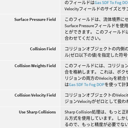
のフィールドは
Gas SDF To Fog D
Velocityフィールドのサイズ
Surface Pressure Field
このフィールドは、流体境界に
Surface Pressureフィ
とができます。 このフィールドは
合わせてください。
Collision Field
コリジョンオブジェクトの内側の
ル(ゼロ以下の値)を指定した符
Collision Weights Field
このフィールドには、コリジョ
合を格納します。 これは、ボクセル
リジョンの両方のVelocity
は
Gas SDF To Fog DOP
を使って計
Collision Velocity Field
コリジョンオブジェクトのVelo
ジョンVelocityがゼロとして扱
Use Sharp Collisions
Sharp Collision処理は
ル方式を使用しています。 しかし
るので、もっと精度が必要でな