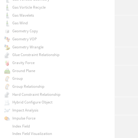
Gas Vorticle Recycle
Gas Wavelets
Gas Wind
Geometry Copy
Geometry VOP
Geometry Wrangle
Glue Constraint Relationship
Gravity Force
Ground Plane
Group
Group Relationship
Hard Constraint Relationship
Hybrid Configure Object
Impact Analysis
Impulse Force
Index Field
Index Field Visualization