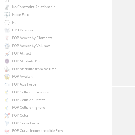
No Constraint Relationship
Noise Field
Null
OBJ Position
POP Advect by Filaments
POP Advect by Volumes
POP Attract
POP Attribute Blur
POP Attribute from Volume
POP Awaken
POP Axis Force
POP Collision Behavior
POP Collision Detect
POP Collision Ignore
POP Color
POP Curve Force
POP Curve Incompressible Flow