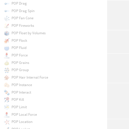
POP Drag
POP Drag Spin
POP Fan Cone
POP Fireworks
POP Float by Volumes
POP Flock
POP Fluid
POP Force
POP Grains
POP Group
POP Hair Internal Force
POP Instance
POP Interact
POP Kill
POP Limit
POP Local Force
POP Location