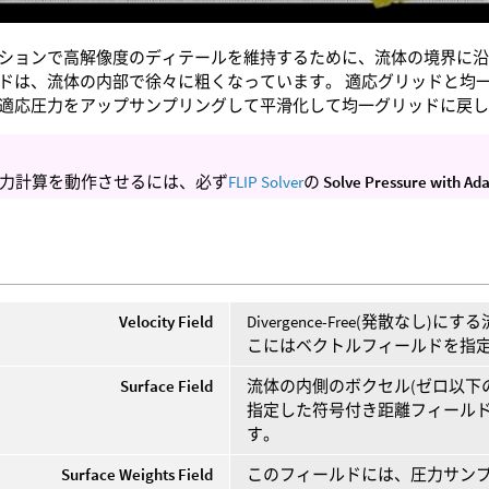
ションで高解像度のディテールを維持するために、流体の境界に
ドは、流体の内部で徐々に粗くなっています。 適応グリッドと均
適応圧力をアップサンプリングして平滑化して均一グリッドに戻した後
力計算を動作させるには、必ず
FLIP Solver
の
Solve Pressure with Ada
Velocity Field
Divergence-Free(発散なし)
こにはベクトルフィールドを指
Surface Field
流体の内側のボクセル(ゼロ以下
指定した符号付き距離フィールド
す。
Surface Weights Field
このフィールドには、圧力サンプ