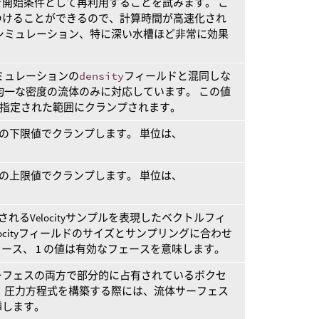
開始条件として再利用することを試みます。 こ
つけることができるので、計算時間が高速化され
シミュレーション、特に深い水槽ほど非常に効果
シミュレーションの
density
フィールドと混同しな
均一な密度の流体のみに対応しています。 この値
指定された範囲にクランプされます。
の下限値でクランプします。 単位は、
。
の上限値でクランプします。 単位は、
。
更新されるVelocityサンプルを表現したベクトルフィ
locityフィールドのサイズとサンプリングに合わせ
ェース、
1
の値は有効なフェースを意味します。
ーフェスの両方で部分的に占有されているボクセ
 圧力方程式を構築する際には、流体サーフェス
挿します。