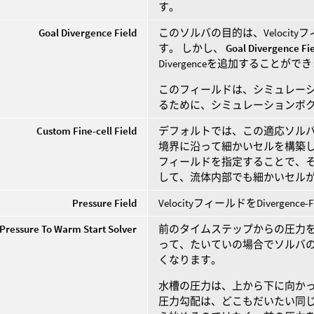
す。
Goal Divergence Field
このソルバの目的は、Velocityフ
す。 しかし、
Goal Divergence Fi
Divergenceを追加することがで
このフィールドは、シミュレー
るために、シミュレーションボ
Custom Fine-cell Field
デフォルトでは、この適応ソル
境界に沿って細かいセルを構築し
フィールドを指定することで、
して、流体内部でも細かいセル
Pressure Field
VelocityフィールドをDiverg
Pressure To Warm Start Solver
前のタイムステップからの圧力を
って、たいていの場合でソルバ
くなります。
水槽の圧力は、上から下に向かっ
圧力勾配は、どこもだいたい同