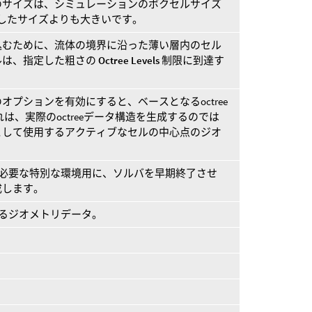
のサイズは、シミュレーションのボクセルサイズ
したサイズよりも大きいです。
込むために、流体の境界に沿った薄い層内のセル
ルは、指定した粗さの
Octree Levels
制限に到達す
プションを有効にすると、ベースとなるoctree
は、実際のoctreeデータ構造を生成するのでは
として使用するアクティブなセルの中心点のジオ
みが必要な特別な環境用に、ソルバを早期終了させ
成します。
成するジオメトリデータ。