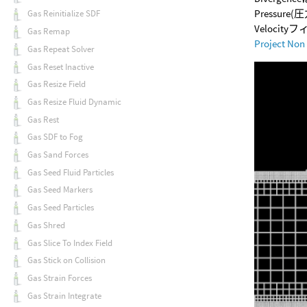
Pressu
Gas Reinitialize SDF
Veloci
Gas Remap
Project Non
Gas Repeat Solver
Gas Reset Inactive
Gas Resize Field
Gas Resize Fluid Dynamic
Gas Rest
Gas SDF to Fog
Gas Sand Forces
Gas Seed Fluid Particles
Gas Seed Markers
Gas Seed Particles
Gas Shred
Gas Slice To Index Field
Gas Stick on Collision
Gas Strain Forces
Gas Strain Integrate