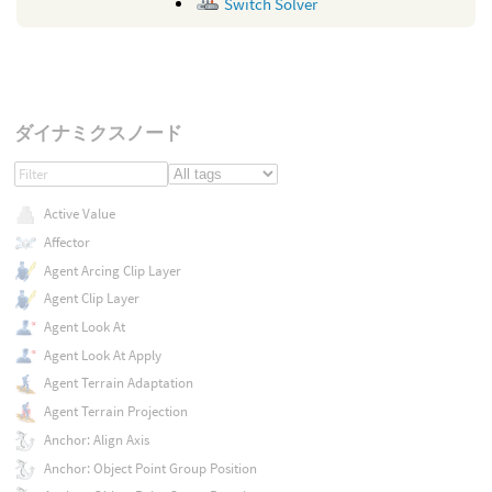
Switch Solver
ダイナミクスノード
Active Value
Affector
Agent Arcing Clip Layer
Agent Clip Layer
Agent Look At
Agent Look At Apply
Agent Terrain Adaptation
Agent Terrain Projection
Anchor: Align Axis
Anchor: Object Point Group Position