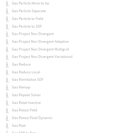
Gas Particle Move to Iso
Gas Particle Separate
Gas Particle to Field
Gas Particle to SDF
Gas Project Non Divergent
Gas Project Non Divergent Adaptive
Gas Project Non Divergent Multigrid
Gas Project Non Divergent Variational
Gas Reduce
Gas Reduce Local
Gas Reinitialize SDF
Gas Remap
Gas Repeat Solver
Gas Reset Inactive
Gas Resize Field
Gas Resize Fluid Dynamic
Gas Rest
Gas SDF to Fog