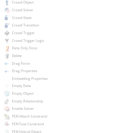
Crowd Object
Crowd Solver
Crowd State
Crowd Transition
Crowd Trigger
Crowd Trigger Logic
Data Only Once
Delete
Drag Force
Drag Properties
Embedding Properties
Empty Data
Empty Object
Empty Relationship
Enable Solver
FEM Attach Constraint
FEM Fuse Constraint
FEM Hybrid Object