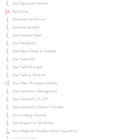
Gas Equalize Volume
Gas Error
Gas External Forces
Gas Extrapolate
Gas Feather Field
Gas Feedback
Gas Fetch Fields to Embed
Gas Field VOP
Gas Field Wrangle
Gas Field to Particle
Gas Filter Hourglass Modes
Gas Geometry Defragment
Gas Geometry To SDF
Gas Geometry/Option Transfer
Gas Guiding Volume
Gas Impact To Attributes
Gas Integrate Shallow Water Equations
Gas Integrator