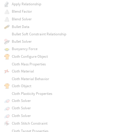
Apply Relationship
Blend Factor
Blend Solver
Bullet Data
Bullet Soft Constraint Relationship
Bullet Solver
Buoyancy Force
Cloth Configure Object
Cloth Mass Properties
Cloth Material
Cloth Material Behavior
Cloth Object
Cloth Plasticity Properties
Cloth Solver
Cloth Solver
Cloth Solver
Cloth Stitch Constraint
Cloth Target Properties