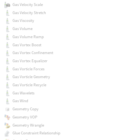
Gas Velocity Scale
Gas Velocity Stretch
Gas Viscosity
Gas Volume
Gas Volume Ramp
Gas Vortex Boost
Gas Vortex Confinement
Gas Vortex Equalizer
Gas Vorticle Forces
Gas Vorticle Geometry
Gas Vorticle Recycle
Gas Wavelets
Gas Wind
Geometry Copy
Geometry VOP
Geometry Wrangle
Glue Constraint Relationship