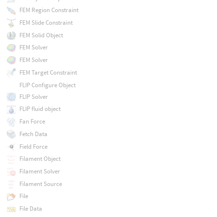
FEM Region Constraint
FEM Slide Constraint
FEM Solid Object
FEM Solver
FEM Solver
FEM Target Constraint
FLIP Configure Object
FLIP Solver
FLIP fluid object
Fan Force
Fetch Data
Field Force
Filament Object
Filament Solver
Filament Source
File
File Data