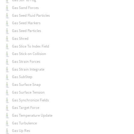
Gas Sand Forces
Gas Seed Fluid Particles
Gas Seed Markers
Gas Seed Particles
Gas Shred
Gas Slice To Index Field
Gas Stick on Collision
Gas Strain Forces
Gas Strain Integrate
Gas SubStep
Gas Surface Snap
Gas Surface Tension
Gas Synchronize Fields
Gas Target Force
Gas Temperature Update
Gas Turbulence
Gas Up Res