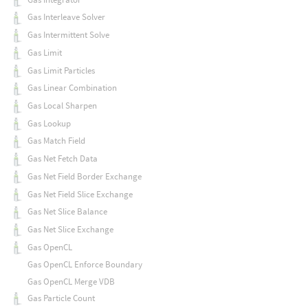
Gas Interleave Solver
Gas Intermittent Solve
Gas Limit
Gas Limit Particles
Gas Linear Combination
Gas Local Sharpen
Gas Lookup
Gas Match Field
Gas Net Fetch Data
Gas Net Field Border Exchange
Gas Net Field Slice Exchange
Gas Net Slice Balance
Gas Net Slice Exchange
Gas OpenCL
Gas OpenCL Enforce Boundary
Gas OpenCL Merge VDB
Gas Particle Count