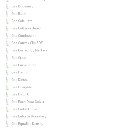
Gas Buoyancy
Gas Burn
Gas Calculate
Gas Collision Detect
Gas Combustion
Gas Convex Clip SDF
Gas Correct By Markers
Gas Cross
Gas Curve Force
Gas Damp
Gas Diffuse
Gas Dissipate
Gas Disturb
Gas Each Data Solver
Gas Embed Fluid
Gas Enforce Boundary
Gas Equalize Density