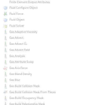
Finite Element Output Attributes
Fluid Configure Object
Fluid Force
Fluid Object
Fluid Solver
Gas Adaptive Viscosity
Gas Advect
Gas Advect CL
Gas Advect Field
Gas Analysis
Gas Attribute Swap
Gas Axis Force
Gas Blend Density
Gas Blur
Gas Build Collision Mask
Gas Build Collision Mask From Pieces
Gas Build Occupancy Mask
Gas Build Relationship Mask