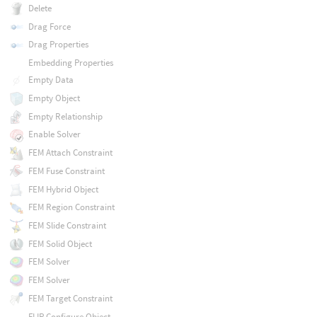
Delete
Drag Force
Drag Properties
Embedding Properties
Empty Data
Empty Object
Empty Relationship
Enable Solver
FEM Attach Constraint
FEM Fuse Constraint
FEM Hybrid Object
FEM Region Constraint
FEM Slide Constraint
FEM Solid Object
FEM Solver
FEM Solver
FEM Target Constraint
FLIP Configure Object