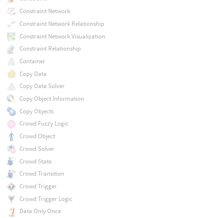
Constraint Network
Constraint Network Relationship
Constraint Network Visualization
Constraint Relationship
Container
Copy Data
Copy Data Solver
Copy Object Information
Copy Objects
Crowd Fuzzy Logic
Crowd Object
Crowd Solver
Crowd State
Crowd Transition
Crowd Trigger
Crowd Trigger Logic
Data Only Once