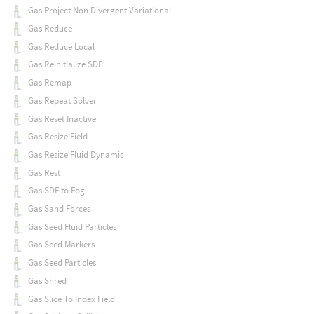
Gas Project Non Divergent Variational
Gas Reduce
Gas Reduce Local
Gas Reinitialize SDF
Gas Remap
Gas Repeat Solver
Gas Reset Inactive
Gas Resize Field
Gas Resize Fluid Dynamic
Gas Rest
Gas SDF to Fog
Gas Sand Forces
Gas Seed Fluid Particles
Gas Seed Markers
Gas Seed Particles
Gas Shred
Gas Slice To Index Field