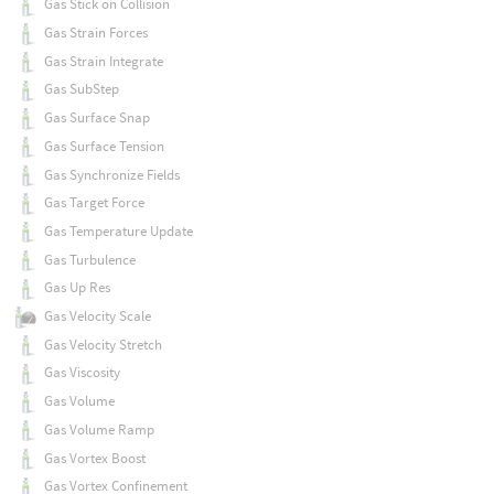
Gas Stick on Collision
Gas Strain Forces
Gas Strain Integrate
Gas SubStep
Gas Surface Snap
Gas Surface Tension
Gas Synchronize Fields
Gas Target Force
Gas Temperature Update
Gas Turbulence
Gas Up Res
Gas Velocity Scale
Gas Velocity Stretch
Gas Viscosity
Gas Volume
Gas Volume Ramp
Gas Vortex Boost
Gas Vortex Confinement