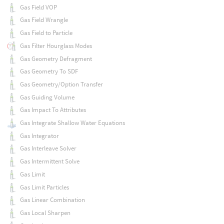
Gas Field VOP
Gas Field Wrangle
Gas Field to Particle
Gas Filter Hourglass Modes
Gas Geometry Defragment
Gas Geometry To SDF
Gas Geometry/Option Transfer
Gas Guiding Volume
Gas Impact To Attributes
Gas Integrate Shallow Water Equations
Gas Integrator
Gas Interleave Solver
Gas Intermittent Solve
Gas Limit
Gas Limit Particles
Gas Linear Combination
Gas Local Sharpen