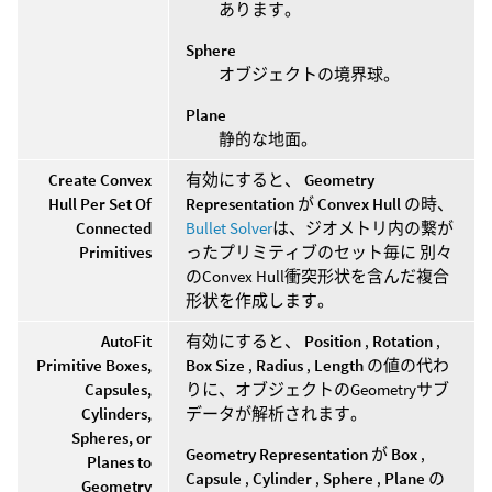
あります。
Sphere
オブジェクトの境界球。
Plane
静的な地面。
Create Convex
有効にすると、
Geometry
Hull Per Set Of
Representation
が
Convex Hull
の時、
Connected
Bullet Solver
は、ジオメトリ内の繋が
Primitives
ったプリミティブのセット毎に 別々
のConvex Hull衝突形状を含んだ複合
形状を作成します。
AutoFit
有効にすると、
Position
,
Rotation
,
Primitive Boxes,
Box Size
,
Radius
,
Length
の値の代わ
Capsules,
りに、オブジェクトのGeometryサブ
Cylinders,
データが解析されます。
Spheres, or
Geometry Representation
が
Box
,
Planes to
Capsule
,
Cylinder
,
Sphere
,
Plane
の
Geometry