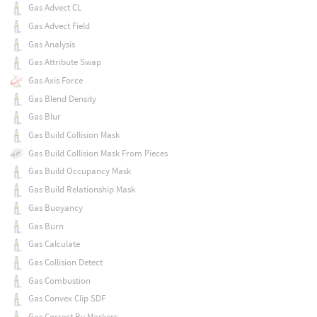
Gas Advect CL
Gas Advect Field
Gas Analysis
Gas Attribute Swap
Gas Axis Force
Gas Blend Density
Gas Blur
Gas Build Collision Mask
Gas Build Collision Mask From Pieces
Gas Build Occupancy Mask
Gas Build Relationship Mask
Gas Buoyancy
Gas Burn
Gas Calculate
Gas Collision Detect
Gas Combustion
Gas Convex Clip SDF
Gas Correct By Markers