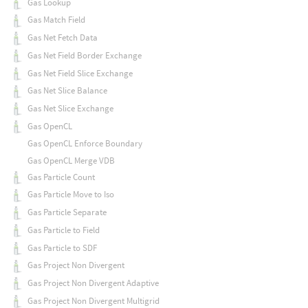
Gas Lookup
Gas Match Field
Gas Net Fetch Data
Gas Net Field Border Exchange
Gas Net Field Slice Exchange
Gas Net Slice Balance
Gas Net Slice Exchange
Gas OpenCL
Gas OpenCL Enforce Boundary
Gas OpenCL Merge VDB
Gas Particle Count
Gas Particle Move to Iso
Gas Particle Separate
Gas Particle to Field
Gas Particle to SDF
Gas Project Non Divergent
Gas Project Non Divergent Adaptive
Gas Project Non Divergent Multigrid