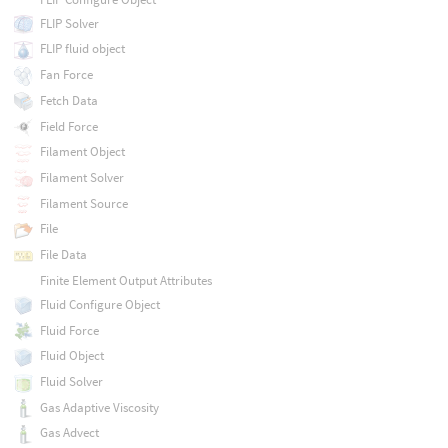
FLIP Solver
FLIP fluid object
Fan Force
Fetch Data
Field Force
Filament Object
Filament Solver
Filament Source
File
File Data
Finite Element Output Attributes
Fluid Configure Object
Fluid Force
Fluid Object
Fluid Solver
Gas Adaptive Viscosity
Gas Advect