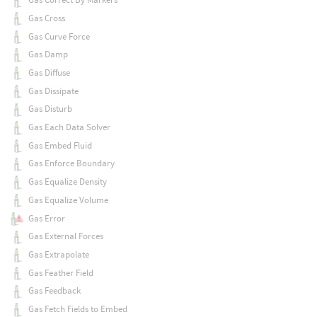
Gas Cross
Gas Curve Force
Gas Damp
Gas Diffuse
Gas Dissipate
Gas Disturb
Gas Each Data Solver
Gas Embed Fluid
Gas Enforce Boundary
Gas Equalize Density
Gas Equalize Volume
Gas Error
Gas External Forces
Gas Extrapolate
Gas Feather Field
Gas Feedback
Gas Fetch Fields to Embed