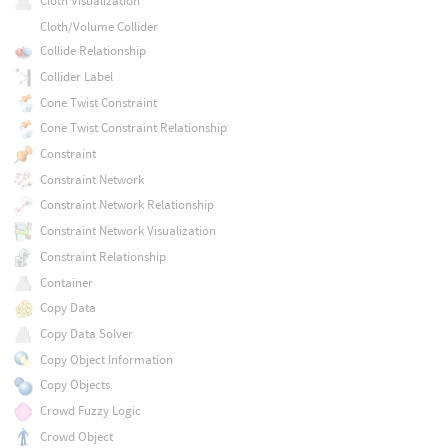
Cloth Visualization
Cloth/Volume Collider
Collide Relationship
Collider Label
Cone Twist Constraint
Cone Twist Constraint Relationship
Constraint
Constraint Network
Constraint Network Relationship
Constraint Network Visualization
Constraint Relationship
Container
Copy Data
Copy Data Solver
Copy Object Information
Copy Objects
Crowd Fuzzy Logic
Crowd Object