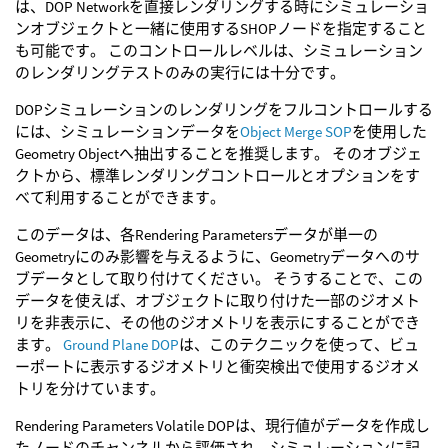
は、DOP Networkを直接レンダリングする時にシミュレーショ
ンオブジェクトと一緒に使用するSHOPノードを指定すること
も可能です。 このコントロールレベルは、シミュレーション
のレンダリングテストのみの実行には十分です。
DOPシミュレーションのレンダリングをフルコントロールする
には、シミュレーションデータを
Object Merge SOP
を使用した
Geometry Objectへ抽出することを推奨します。 そのオブジェ
クトから、標準レンダリングコントロールとオプションをす
べて利用することができます。
このデータは、各Rendering Parametersデータが単一の
Geometryにのみ影響を与えるように、Geometryデータへのサ
ブデータとして取り付けてください。 そうすることで、この
データを使えば、オブジェクトに取り付けた一部のジオメト
リを非表示に、その他のジオメトリを表示にすることができ
ます。
Ground Plane DOP
は、このテクニックを使って、ビュ
ーポートに表示するジオメトリと衝突検出で使用するジオメ
トリを分けています。
Rendering Parameters Volatile DOPは、現行値がデータを作成し
たノードのチャンネルから評価され、シミュレーションに記