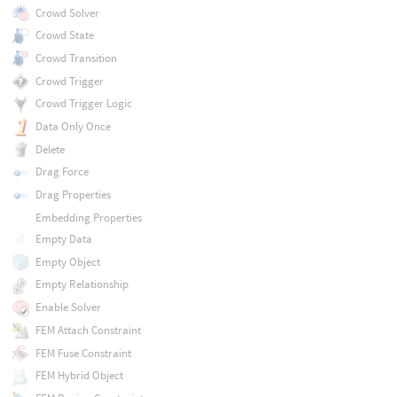
Crowd Solver
Crowd State
Crowd Transition
Crowd Trigger
Crowd Trigger Logic
Data Only Once
Delete
Drag Force
Drag Properties
Embedding Properties
Empty Data
Empty Object
Empty Relationship
Enable Solver
FEM Attach Constraint
FEM Fuse Constraint
FEM Hybrid Object