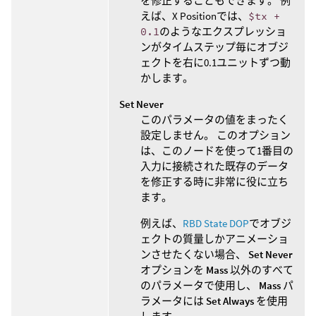
を修正することもできます。 例
えば、X Positionでは、
$tx +
0.1
のようなエクスプレッショ
ンがタイムステップ毎にオブジ
ェクトを右に0.1ユニットずつ動
かします。
Set Never
このパラメータの値をまったく
設定しません。 このオプション
は、このノードを使って1番目の
入力に接続された既存のデータ
を修正する時に非常に役に立ち
ます。
例えば、
RBD State DOP
でオブジ
ェクトの質量しかアニメーショ
ンさせたくない場合、
Set Never
オプションを
Mass
以外のすべて
のパラメータで使用し、
Mass
パ
ラメータには
Set Always
を使用