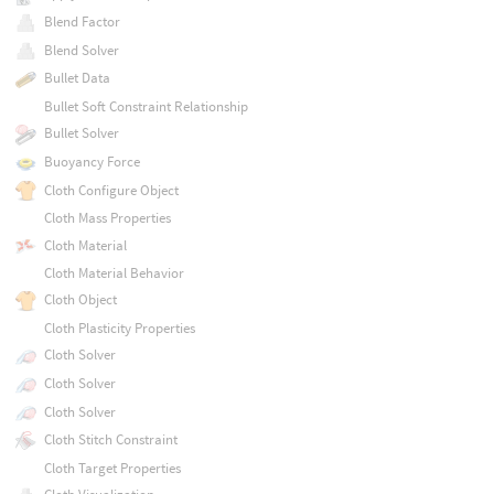
Blend Factor
Blend Solver
Bullet Data
Bullet Soft Constraint Relationship
Bullet Solver
Buoyancy Force
Cloth Configure Object
Cloth Mass Properties
Cloth Material
Cloth Material Behavior
Cloth Object
Cloth Plasticity Properties
Cloth Solver
Cloth Solver
Cloth Solver
Cloth Stitch Constraint
Cloth Target Properties