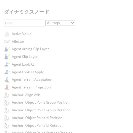
ダイナミクスノード
Active Value
Affector
Agent Arcing Clip Layer
Agent Clip Layer
Agent Look At
Agent Look At Apply
Agent Terrain Adaptation
Agent Terrain Projection
Anchor: Align Axis
Anchor: Object Point Group Position
Anchor: Object Point Group Rotation
Anchor: Object Point Id Position
Anchor: Object Point Id Rotation
Anchor: Object Point Number Position