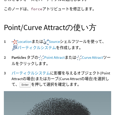
このノードは、
force
アトリビュートを修正します。
Point/Curve Attractの使い方
Location
または
Source
シェルフツールを使って、
パーティクルシステム
を作成します。
Particles
タブの
Point Attract
または
Curve Attract
ツー
ルをクリックします。
パーティクルシステム
に影響を与えるオブジェクト(Point
Attractの場合)またはカーブ(Curve Attractの場合)を選択し
て、
を押して選択を確定します。
Enter