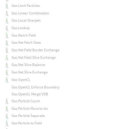
Gas Limit Particles
Gas Linear Combination
Gas Local Sharpen
Gas Lookup
Gas Match Field
Gas Net Fetch Data
Gas Net Field Border Exchange
Gas Net Field Slice Exchange
Gas Net Slice Balance
Gas Net Slice Exchange
Gas OpenCL
Gas OpenCL Enforce Boundary
Gas OpenCL Merge VDB
Gas Particle Count
Gas Particle Move to Iso
Gas Particle Separate
Gas Particle to Field