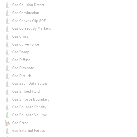
Gas Collision Detect
Gas Combustion
Gas Convex Clip SDF
Gas Correct By Markers
Gas Cross
Gas Curve Force
Gas Damp
Gas Diffuse
Gas Dissipate
Gas Disturb
Gas Each Data Solver
Gas Embed Fluid
Gas Enforce Boundary
Gas Equalize Density
Gas Equalize Volume
Gas Error
Gas External Forces