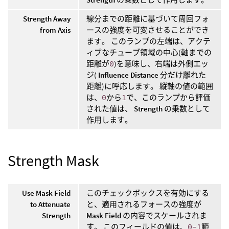
Strength Away
線分までの距離に基づいて周回フォ
from Axis
ースの強度を可変させることができ
ます。 このランプの左端は、アクテ
ィブなチューブ領域の中心(軸までの
距離が
0
)を意味し、右端は外側エッ
ジ(
Influence Distance
分だけ離れた
距離)に呼応します。 縦軸の値の範囲
は、
0
から
1
で、このランプから評価
された値は、
Strength
の乗数として
作用します。
Strength Mask
Use Mask Field
このチェックボックスを有効にする
to Attenuate
と、適用されるフォースの強度が
Strength
Mask Field
の内容でスケールされま
す。 このフィールドの値は、
0-1
範