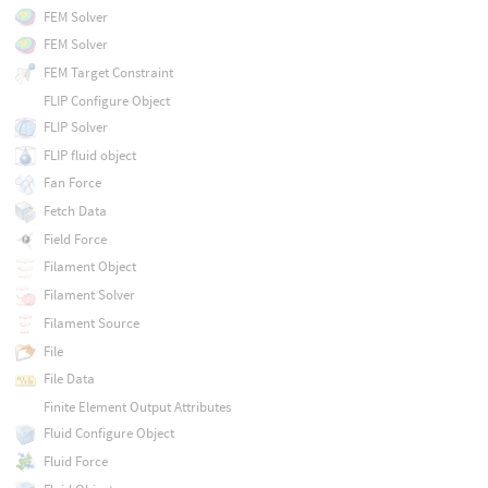
FEM Solver
FEM Solver
FEM Target Constraint
FLIP Configure Object
FLIP Solver
FLIP fluid object
Fan Force
Fetch Data
Field Force
Filament Object
Filament Solver
Filament Source
File
File Data
Finite Element Output Attributes
Fluid Configure Object
Fluid Force