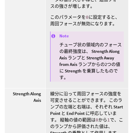
スの強さが増します。
このパラメータを
0
に設定すると、
周回フォースが無効になります。
Note
チューブ状の領域内のフォース
の最終強度は、
Strength Along
Axis
ランプと
Strength Away
from Axis
ランプからの2つの値
に
Strength
を乗算したもので
す。
Strength Along
線分に沿って周回フォースの強度を
Axis
可変させることができます。 このラ
ンプの左端と右端は、それぞれ
Start
Point
と
End Point
に呼応していま
す。 縦軸の値の範囲は
0
から
1
で、こ
のランプから評価された値は、
Strength
の乗数として作用します。