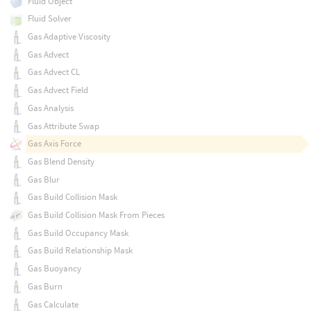
Fluid Object
Fluid Solver
Gas Adaptive Viscosity
Gas Advect
Gas Advect CL
Gas Advect Field
Gas Analysis
Gas Attribute Swap
Gas Axis Force
Gas Blend Density
Gas Blur
Gas Build Collision Mask
Gas Build Collision Mask From Pieces
Gas Build Occupancy Mask
Gas Build Relationship Mask
Gas Buoyancy
Gas Burn
Gas Calculate