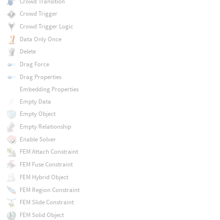
Crowd Transition
Crowd Trigger
Crowd Trigger Logic
Data Only Once
Delete
Drag Force
Drag Properties
Embedding Properties
Empty Data
Empty Object
Empty Relationship
Enable Solver
FEM Attach Constraint
FEM Fuse Constraint
FEM Hybrid Object
FEM Region Constraint
FEM Slide Constraint
FEM Solid Object