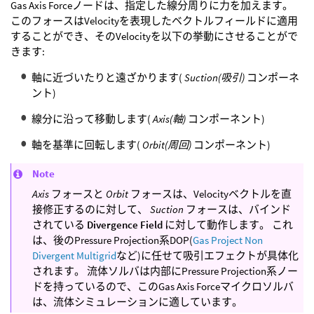
Gas Axis Forceノードは、指定した線分周りに力を加えます。
このフォースはVelocityを表現したベクトルフィールドに適用
することができ、そのVelocityを以下の挙動にさせることがで
きます:
軸に近づいたりと遠ざかります(
Suction(吸引)
コンポーネ
ント)
線分に沿って移動します(
Axis(軸)
コンポーネント)
軸を基準に回転します(
Orbit(周回)
コンポーネント)
Note
Axis
フォースと
Orbit
フォースは、Velocityベクトルを直
接修正するのに対して、
Suction
フォースは、バインド
されている
Divergence Field
に対して動作します。 これ
は、後のPressure Projection系DOP(
Gas Project Non
Divergent Multigrid
など)に任せて吸引エフェクトが具体化
されます。 流体ソルバは内部にPressure Projection系ノー
ドを持っているので、このGas Axis Forceマイクロソルバ
は、流体シミュレーションに適しています。