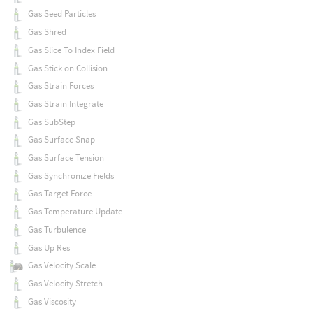
Gas Seed Particles
Gas Shred
Gas Slice To Index Field
Gas Stick on Collision
Gas Strain Forces
Gas Strain Integrate
Gas SubStep
Gas Surface Snap
Gas Surface Tension
Gas Synchronize Fields
Gas Target Force
Gas Temperature Update
Gas Turbulence
Gas Up Res
Gas Velocity Scale
Gas Velocity Stretch
Gas Viscosity