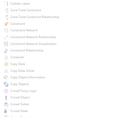
Collider Label
Cone Twist Constraint
Cone Twist Constraint Relationship
Constraint
Constraint Network
Constraint Network Relationship
Constraint Network Visualization
Constraint Relationship
Container
Copy Data
Copy Data Solver
Copy Object Information
Copy Objects
Crowd Fuzzy Logic
Crowd Object
Crowd Solver
Crowd State