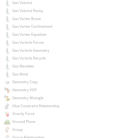
Gas Volume
Gas Volume Ramp
Gas Vortex Boost
Gas Vortex Confinement
Gas Vortex Equalizer
Gas Vorticle Forces
Gas Vorticle Geometry
Gas Vorticle Recycle
Gas Wavelets
Gas Wind
Geometry Copy
Geometry VOP
Geometry Wrangle
Glue Constraint Relationship
Gravity Force
Ground Plane
Group
Group Relationship