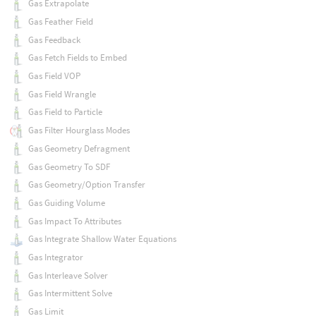
Gas Extrapolate
Gas Feather Field
Gas Feedback
Gas Fetch Fields to Embed
Gas Field VOP
Gas Field Wrangle
Gas Field to Particle
Gas Filter Hourglass Modes
Gas Geometry Defragment
Gas Geometry To SDF
Gas Geometry/Option Transfer
Gas Guiding Volume
Gas Impact To Attributes
Gas Integrate Shallow Water Equations
Gas Integrator
Gas Interleave Solver
Gas Intermittent Solve
Gas Limit