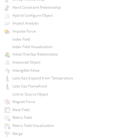
Hard Constraint Relationship
Hybrid Configure Object
Impact Analysis
Impulse Force
Index Field
Index Field Visualization
Initial Overlap Relationship
Instanced Object
Intangible Value
Labs Gas Expand from Temperature
Labs Gas Flamefront
Link to Source Object
Magnet Force
Mask Field
Matrix Field
Matrix Field Visualization
Merge