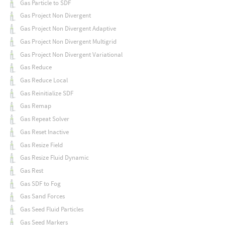
Gas Particle to SDF
Gas Project Non Divergent
Gas Project Non Divergent Adaptive
Gas Project Non Divergent Multigrid
Gas Project Non Divergent Variational
Gas Reduce
Gas Reduce Local
Gas Reinitialize SDF
Gas Remap
Gas Repeat Solver
Gas Reset Inactive
Gas Resize Field
Gas Resize Fluid Dynamic
Gas Rest
Gas SDF to Fog
Gas Sand Forces
Gas Seed Fluid Particles
Gas Seed Markers