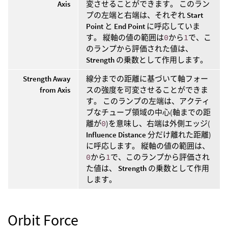
Axis
変させることができます。 このラン
プの左端と右端は、それぞれ
Start
Point
と
End Point
に呼応していま
す。 縦軸の値の範囲は
0
から
1
で、こ
のランプから評価された値は、
Strength
の乗数として作用します。
Strength Away
線分までの距離に基づいて軸フォー
from Axis
スの強度を可変させることができま
す。 このランプの左端は、アクティ
ブなチューブ領域の中心(軸までの距
離が
0
)を意味し、右端は外側エッジ(
Influence Distance
分だけ離れた距離)
に呼応します。 縦軸の値の範囲は、
0
から
1
で、このランプから評価され
た値は、
Strength
の乗数として作用
します。
Orbit Force