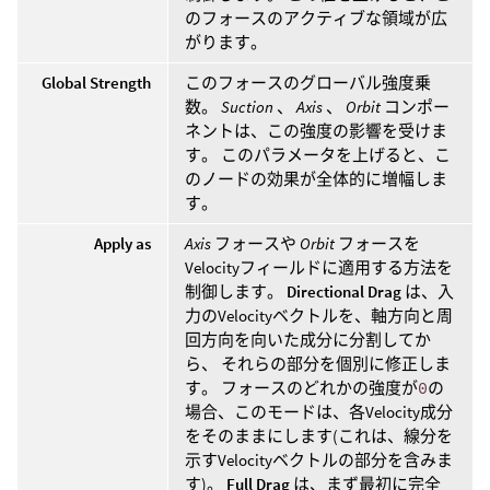
のフォースのアクティブな領域が広
がります。
Global Strength
このフォースのグローバル強度乗
数。
Suction
、
Axis
、
Orbit
コンポー
ネントは、この強度の影響を受けま
す。 このパラメータを上げると、こ
のノードの効果が全体的に増幅しま
す。
Apply as
Axis
フォースや
Orbit
フォースを
Velocityフィールドに適用する方法を
制御します。
Directional Drag
は、入
力のVelocityベクトルを、軸方向と周
回方向を向いた成分に分割してか
ら、 それらの部分を個別に修正しま
す。 フォースのどれかの強度が
0
の
場合、このモードは、各Velocity成分
をそのままにします(これは、線分を
示すVelocityベクトルの部分を含みま
す)。
Full Drag
は、まず最初に完全