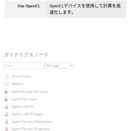
Use OpenCL
OpenCLデバイスを使用して計算を高
速化します。
ダイナミクスノード
Active Value
Affector
Agent Arcing Clip Layer
Agent Clip Layer
Agent Look At
Agent Look At Apply
Agent Terrain Adaptation
Agent Terrain Projection