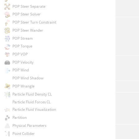
POP Steer Separate
POP Steer Solver
POP Steer Turn Constraint
POP Steer Wander
POP Stream
POP Torque
POP VOP
POP Velocity
POP Wind
POP Wind Shadow
POP Wrangle
Particle Fluid Density CL
Particle Fluid Forces CL
Particle Fluid Visualization
Partition
Physical Parameters
Point Collider