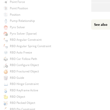
Point Force
Point Position
Position
Pump Relationship
See also
Pyro Solver
Pyro Solver (Sparse)
RBD Angular Constraint
RBD Angular Spring Constraint
RBD Auto Freeze
RBD Car Follow Path
RBD Configure Object
RBD Fractured Object
RBD Guide
RBD Hinge Constraint
RBD Keyframe Active
RBD Object
RBD Packed Object
RBD Pin Constraint