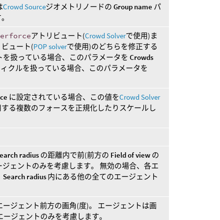
は
Crowd Source
ジオメトリノードの
Group name
パ
す。
eerforce
アトリビュート(
Crowd Solver
で使用)ま
ビュート(
POP solver
で使用)のどちらを修正する
トを扱っている場合、このパラメータを
Crowds
ティクルを扱っている場合、このパラメータを
rce
に設定されている場合、この値を
Crowd Solver
用する複数のフォースを正規化したりスケールし
earch radius
の距離内で前(前方の
Field of view
の
エージェントのみを考慮します。 無効の場合、各エ
く
Search radius
内にある他の全てのエージェント
ージェント前方の画角(度)。 エージェントは画
エージェントのみを考慮します。