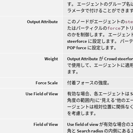
す。 エージェントのグループ名
ラメータで付けることができま
Output Attribute
このノードがエージェントの
st
たはパーティクルの
force
アトリ
のかを制御します。 エージェン
steerforce
に設定します。 パー
POP force
に設定します。
Weight
Output Attribute
が
Crowd steerfo
で使用して、エージェントに適
ます。
Force Scale
付着フォースの強度。
Use Field of View
有効な場合、各エージェントは
S
角度の範囲内)に“見える”他の
ージェントは相対位置に関係な
を考慮します。
Field of View
Use field of view
が有効な場合のエ
角と
Search radius
の内側にある