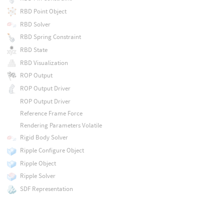
RBD Point Object
RBD Solver
RBD Spring Constraint
RBD State
RBD Visualization
ROP Output
ROP Output Driver
ROP Output Driver
Reference Frame Force
Rendering Parameters Volatile
Rigid Body Solver
Ripple Configure Object
Ripple Object
Ripple Solver
SDF Representation
SOP Geometry
SOP Guide