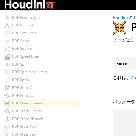
POP Object
POP Properties
Houdini 21.
POP Proximity
POP Replicate
POP Soft Limit
エージェン
POP Solver
POP Source
POP Speed Limit
Since
POP Spin
POP Spin by Volumes
これは、
Cr
POP Sprite
POP Steer Align
POP Steer Avoid
パラメータ
POP Steer Cohesion
POP Steer Custom
POP Steer Obstacle
POP Steer Path
POP Steer Seek