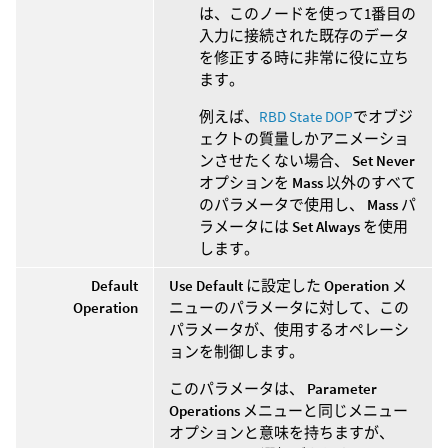
は、このノードを使って1番目の
入力に接続された既存のデータ
を修正する時に非常に役に立ち
ます。
例えば、
RBD State DOP
でオブジ
ェクトの質量しかアニメーショ
ンさせたくない場合、
Set Never
オプションを
Mass
以外のすべて
のパラメータで使用し、
Mass
パ
ラメータには
Set Always
を使用
します。
Default
Use Default
に設定した
Operation
メ
Operation
ニューのパラメータに対して、この
パラメータが、使用するオペレーシ
ョンを制御します。
このパラメータは、
Parameter
Operations
メニューと同じメニュー
オプションと意味を持ちますが、