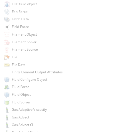
FLIP fluid object
Fan Force
Fetch Data
Field Force
Filament Object
Filament Solver
Filament Source
File
File Data
Finite Element Output Attributes
Fluid Configure Object
Fluid Force
Fluid Object
Fluid Solver
Gas Adaptive Viscosity
Gas Advect
Gas Advect CL