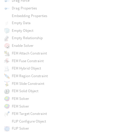
Drag Force
Drag Properties
Embedding Properties
Empty Data
Empty Object
Empty Relationship
Enable Solver
FEM Attach Constraint
FEM Fuse Constraint
FEM Hybrid Object
FEM Region Constraint
FEM Slide Constraint
FEM Solid Object
FEM Solver
FEM Solver
FEM Target Constraint
FLIP Configure Object
FLIP Solver