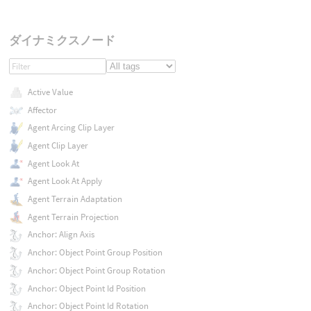
ダイナミクスノード
Active Value
Affector
Agent Arcing Clip Layer
Agent Clip Layer
Agent Look At
Agent Look At Apply
Agent Terrain Adaptation
Agent Terrain Projection
Anchor: Align Axis
Anchor: Object Point Group Position
Anchor: Object Point Group Rotation
Anchor: Object Point Id Position
Anchor: Object Point Id Rotation