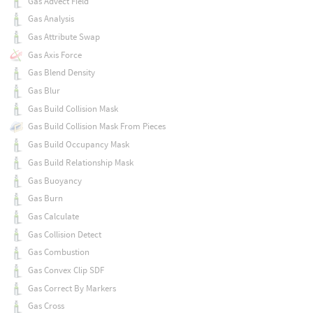
Gas Advect Field
Gas Analysis
Gas Attribute Swap
Gas Axis Force
Gas Blend Density
Gas Blur
Gas Build Collision Mask
Gas Build Collision Mask From Pieces
Gas Build Occupancy Mask
Gas Build Relationship Mask
Gas Buoyancy
Gas Burn
Gas Calculate
Gas Collision Detect
Gas Combustion
Gas Convex Clip SDF
Gas Correct By Markers
Gas Cross