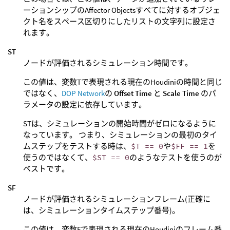
ーションシップのAffector Objectsすべてに対するオブジェ
クト名をスペース区切りにしたリストの文字列に設定さ
れます。
ST
ノードが評価されるシミュレーション時間です。
この値は、変数Tで表現される現在のHoudiniの時間と同じ
ではなく、
DOP Network
の
Offset Time
と
Scale Time
のパ
ラメータの設定に依存しています。
STは、シミュレーションの開始時間がゼロになるように
なっています。 つまり、シミュレーションの最初のタイ
ムステップをテストする時は、
$T == 0
や
$FF == 1
を
使うのではなくて、
$ST == 0
のようなテストを使うのが
ベストです。
SF
ノードが評価されるシミュレーションフレーム(正確に
は、シミュレーションタイムステップ番号)。
この値は、変数Fで表現される現在のHoudiniのフレーム番