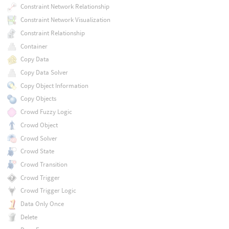
Constraint Network Relationship
Constraint Network Visualization
Constraint Relationship
Container
Copy Data
Copy Data Solver
Copy Object Information
Copy Objects
Crowd Fuzzy Logic
Crowd Object
Crowd Solver
Crowd State
Crowd Transition
Crowd Trigger
Crowd Trigger Logic
Data Only Once
Delete