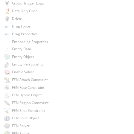
Crowd Trigger Logic
Data Only Once
Delete
Drag Force
Drag Properties
Embedding Properties
Empty Data
Empty Object
Empty Relationship
Enable Solver
FEM Attach Constraint
FEM Fuse Constraint
FEM Hybrid Object
FEM Region Constraint
FEM Slide Constraint
FEM Solid Object
FEM Solver
FEM Solver