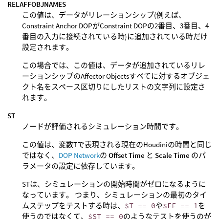
RELAFFOBJNAMES
この値は、データがリレーションシップ(例えば、
Constraint Anchor DOPがConstraint DOPの2番目、3番目、4
番目の入力に接続されている時)に追加されている時だけ
設定されます。
この場合では、この値は、データが追加されているリレ
ーションシップのAffector Objectsすべてに対するオブジェ
クト名をスペース区切りにしたリストの文字列に設定さ
れます。
ST
ノードが評価されるシミュレーション時間です。
この値は、変数Tで表現される現在のHoudiniの時間と同じ
ではなく、
DOP Network
の
Offset Time
と
Scale Time
のパ
ラメータの設定に依存しています。
STは、シミュレーションの開始時間がゼロになるように
なっています。 つまり、シミュレーションの最初のタイ
ムステップをテストする時は、
$T == 0
や
$FF == 1
を
使うのではなくて、
$ST == 0
のようなテストを使うのが