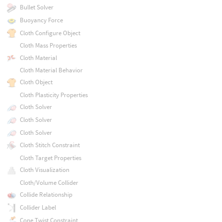
Bullet Solver
Buoyancy Force
Cloth Configure Object
Cloth Mass Properties
Cloth Material
Cloth Material Behavior
Cloth Object
Cloth Plasticity Properties
Cloth Solver
Cloth Solver
Cloth Solver
Cloth Stitch Constraint
Cloth Target Properties
Cloth Visualization
Cloth/Volume Collider
Collide Relationship
Collider Label
Cone Twist Constraint