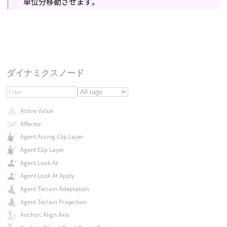
単位分移動させます。
ダイナミクスノード
Active Value
Affector
Agent Arcing Clip Layer
Agent Clip Layer
Agent Look At
Agent Look At Apply
Agent Terrain Adaptation
Agent Terrain Projection
Anchor: Align Axis