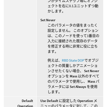
ンがタイムステップ毎にオブジ
ェクトを右に0.1ユニットずつ動
かします。
Set Never
このパラメータの値をまったく
設定しません。 このオプション
は、このノードを使って1番目の
入力に接続された既存のデータ
を修正する時に非常に役に立ち
ます。
例えば、
RBD State DOP
でオブジ
ェクトの質量しかアニメーショ
ンさせたくない場合、
Set Never
オプションを
Mass
以外のすべて
のパラメータで使用し、
Mass
パ
ラメータには
Set Always
を使用
します。
Default
Use Default
に設定した
Operation
メ
Operation
ニューのパラメータに対して、この