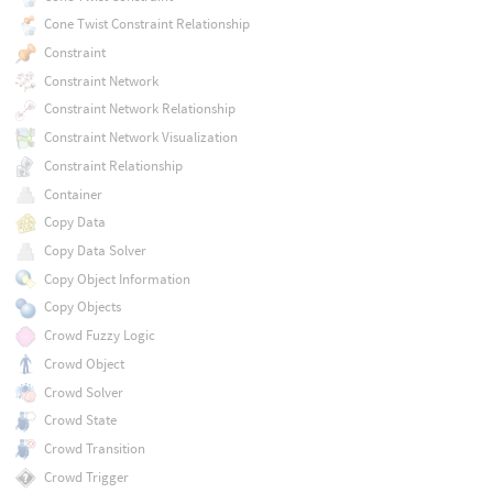
Cone Twist Constraint Relationship
Constraint
Constraint Network
Constraint Network Relationship
Constraint Network Visualization
Constraint Relationship
Container
Copy Data
Copy Data Solver
Copy Object Information
Copy Objects
Crowd Fuzzy Logic
Crowd Object
Crowd Solver
Crowd State
Crowd Transition
Crowd Trigger