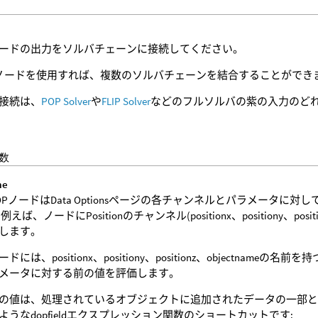
ードの出力をソルバチェーンに接続してください。
geノードを使用すれば、複数のソルバチェーンを結合することができ
接続は、
POP Solver
や
FLIP Solver
などのフルソルバの紫の入力のど
数
me
OPノードはData Optionsページの各チャンネルとパラメータ
例えば、ノードにPositionのチャンネル(positionx、positiony、po
します。
ドには、positionx、positiony、positionz、objectn
メータに対する前の値を評価します。
の値は、処理されているオブジェクトに追加されたデータの一部と
ようなdopfieldエクスプレッション関数のショートカットです: