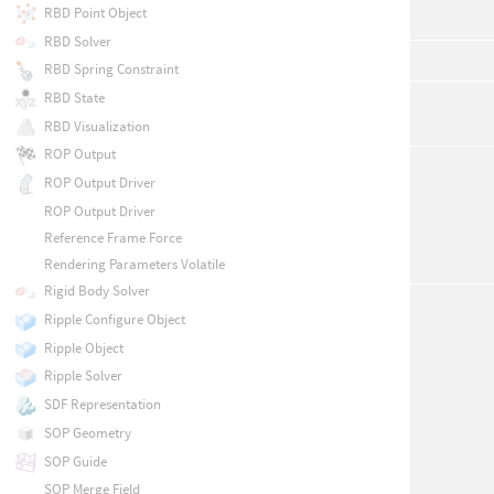
RBD Point Object
RBD Solver
RBD Spring Constraint
RBD State
RBD Visualization
ROP Output
ROP Output Driver
ROP Output Driver
Reference Frame Force
Rendering Parameters Volatile
Rigid Body Solver
Ripple Configure Object
Ripple Object
Ripple Solver
SDF Representation
SOP Geometry
SOP Guide
SOP Merge Field