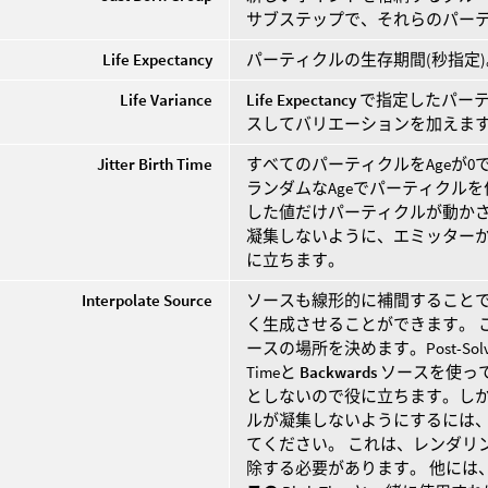
サブステップで、それらのパー
Life Expectancy
パーティクルの生存期間(秒指定)
Life Variance
Life Expectancy
で指定したパー
スしてバリエーションを加えます
Jitter Birth Time
すべてのパーティクルをAgeが
ランダムなAgeでパーティクルを作成
した値だけパーティクルが動かさ
凝集しないように、エミッターから
に立ちます。
Interpolate Source
ソースも線形的に補間すること
く生成させることができます。 
ースの場所を決めます。Post-S
Timeと
Backwards
ソースを使っ
としないので役に立ちます。し
ルが凝集しないようにするには
てください。 これは、レンダリ
除する必要があります。 他には、Pr