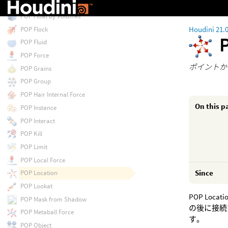
POP Fireworks
POP Float by Volumes
Houdini 21.
POP Flock
POP Fluid
POP Force
ポイントか
POP Grains
POP Group
POP Hair Internal Force
On this p
POP Instance
POP Interact
POP Kill
POP Limit
POP Local Force
Since
POP Location
POP Lookat
POP Lo
POP Mask from Shadow
の後に接続
POP Metaball Force
す。
POP Object