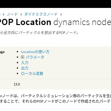
0
ノード
ダイナミクスノード
POP Location
dynamics nod
ら全方向にパーティクルを放出するPOPノード。
age
Locationの使い方
パラメータ
入力
出力
ローカル変数
13.0
cationノードは、パーティクルシミュレーション用のパーティクルを生成し
することで、それらのPOPノードがこのノードで作成されたパー