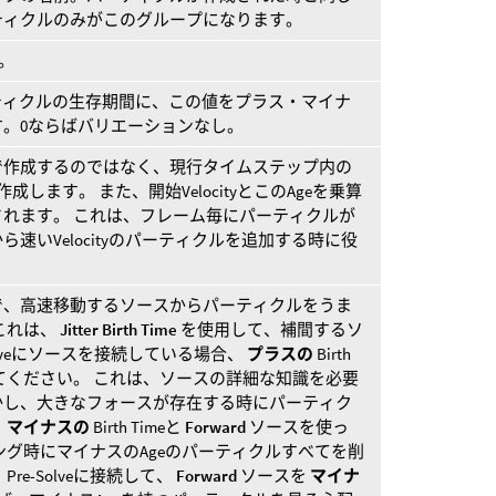
ティクルのみがこのグループになります。
。
ティクルの生存期間に、この値をプラス・マイナ
。0ならばバリエーションなし。
0で作成するのではなく、現行タイムステップ内の
します。 また、開始VelocityとこのAgeを乗算
れます。 これは、フレーム毎にパーティクルが
速いVelocityのパーティクルを追加する時に役
で、高速移動するソースからパーティクルをうま
これは、
Jitter Birth Time
を使用して、補間するソ
olveにソースを接続している場合、
プラスの
Birth
てください。 これは、ソースの詳細な知識を必要
かし、大きなフォースが存在する時にパーティク
、
マイナスの
Birth Timeと
Forward
ソースを使っ
ング時にマイナスのAgeのパーティクルすべてを削
e-Solveに接続して、
Forward
ソースを
マイナ