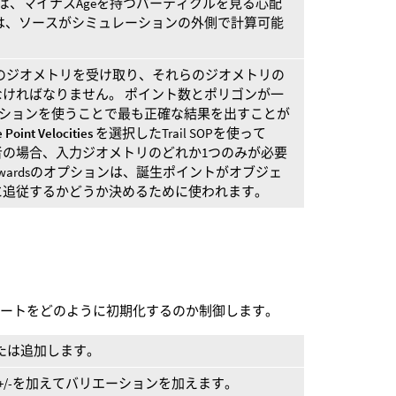
用すれば、マイナスAgeを持つパーティクルを見る心配
は、ソースがシミュレーションの外側で計算可能
のジオメトリを受け取り、それらのジオメトリの
ければなりません。 ポイント数とポリゴンが一
ogyオプションを使うことで最も正確な結果を出すことが
 Point Velocities
を選択したTrail SOPを使って
ます。 後者の場合、入力ジオメトリのどれか1つのみが必要
ckwardsのオプションは、誕生ポイントがオブジェ
に追従するかどうか決めるために使われます。
ュートをどのように初期化するのか制御します。
定または追加します。
/-を加えてバリエーションを加えます。