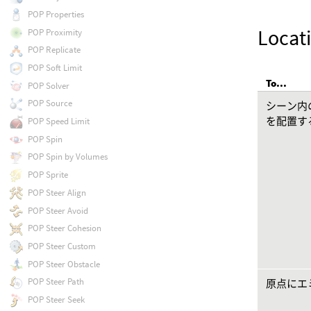
POP Properties
Loc
POP Proximity
POP Replicate
POP Soft Limit
To...
POP Solver
POP Source
シーン内
を配置す
POP Speed Limit
POP Spin
POP Spin by Volumes
POP Sprite
POP Steer Align
POP Steer Avoid
POP Steer Cohesion
POP Steer Custom
POP Steer Obstacle
POP Steer Path
原点にエ
POP Steer Seek