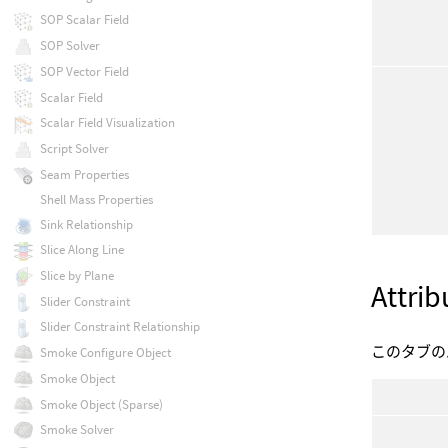
SOP Scalar Field
SOP Solver
SOP Vector Field
Scalar Field
Scalar Field Visualization
Script Solver
Seam Properties
Shell Mass Properties
Sink Relationship
Slice Along Line
Slice by Plane
Attrib
Slider Constraint
Slider Constraint Relationship
このタブの
Smoke Configure Object
Smoke Object
Smoke Object (Sparse)
Smoke Solver