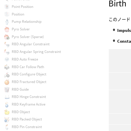
Birth
Point Position
Position
このノード
Pump Relationship
Pyro Solver
Impul
Pyro Solver (Sparse)
Consta
RBD Angular Constraint
RBD Angular Spring Constraint
RBD Auto Freeze
RBD Car Follow Path
RBD Configure Object
RBD Fractured Object
RBD Guide
RBD Hinge Constraint
RBD Keyframe Active
RBD Object
RBD Packed Object
RBD Pin Constraint