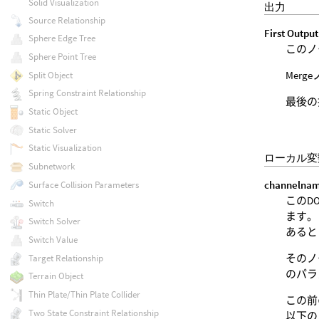
Solid Visualization
出力
Source Relationship
First Output
Sphere Edge Tree
このノ
Sphere Point Tree
Mer
Split Object
Spring Constraint Relationship
最後の
Static Object
Static Solver
Static Visualization
ローカル変
Subnetwork
channelna
Surface Collision Parameters
このD
Switch
ます。 
Switch Solver
あると
Switch Value
そのノー
Target Relationship
のパラ
Terrain Object
Thin Plate/Thin Plate Collider
この前
Two State Constraint Relationship
以下の