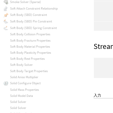
Smoke Solver (Sparse)
Soft Attach Constraint Relationship
Soft Body (SBD) Constraint
Soft Body (SBD) Pin Constraint
Soft Body (SBD) Spring Constraint
Soft Body Collision Properties
Soft Body Fracture Properties
Strea
Soft Body Material Properties
Soft Body Plasticity Properties
Soft Body Rest Properties
Soft Body Solver
Soft Body Target Properties
Solid Aniso Multiplier
Solid Configure Object
Solid Mass Properties
入力
Solid Model Data
Solid Solver
Solid Solver