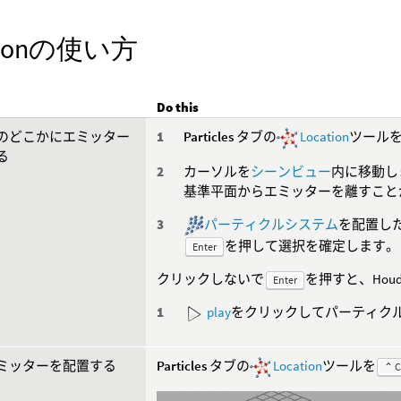
ationの使い方
Do this
のどこかにエミッター
Particles
タブの
Location
ツール
る
カーソルを
シーンビュー
内に移動し
基準平面からエミッターを離すこと
パーティクルシステム
を配置し
を押して選択を確定します。
Enter
クリックしないで
を押すと、Hou
Enter
play
をクリックしてパーティク
ミッターを配置する
Particles
タブの
Location
ツールを
⌃ C