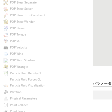
POP Steer Separate
POP Steer Solver
POP Steer Turn Constraint
POP Steer Wander
POP Stream
POP Torque
POP VOP
POP Velocity
POP Wind
POP Wind Shadow
POP Wrangle
Particle Fluid Density CL
Particle Fluid Forces CL
パラメータ
Particle Fluid Visualization
Partition
Physical Parameters
Point Collider
Point Force