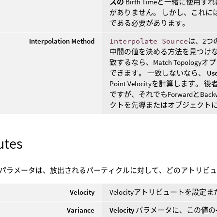
スの
Birth Timeと一緒に使
がありません。 しかし、これに
である必要があります。
Interpolation Method
Interpolate Source
は、2つ
中間の値を決める方法を見つけな
致するなら、Match Topol
できます。 一致しないなら、
Use
Point Velocityを計算し
ですが、それでもForwardとBa
クトを先導またはオブジェクト
utes
パラメータは、放出されるパーティクルに対して、どのアトリビ
Velocity
Velocityアトリビュートを設
Variance
Velocity
パラメータに、この値の+