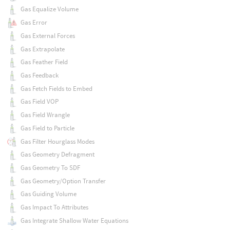
Gas Equalize Volume
Gas Error
Gas External Forces
Gas Extrapolate
Gas Feather Field
Gas Feedback
Gas Fetch Fields to Embed
Gas Field VOP
Gas Field Wrangle
Gas Field to Particle
Gas Filter Hourglass Modes
Gas Geometry Defragment
Gas Geometry To SDF
Gas Geometry/Option Transfer
Gas Guiding Volume
Gas Impact To Attributes
Gas Integrate Shallow Water Equations