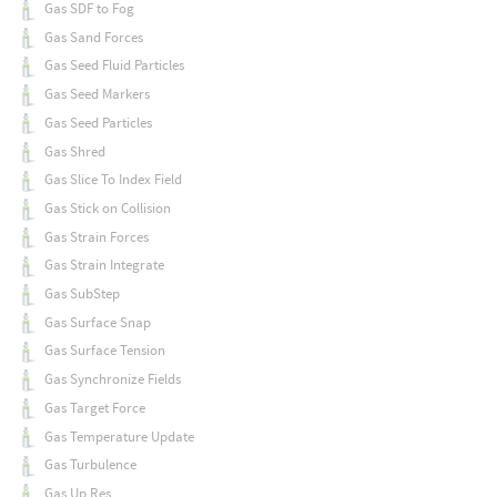
Gas SDF to Fog
Gas Sand Forces
Gas Seed Fluid Particles
Gas Seed Markers
Gas Seed Particles
Gas Shred
Gas Slice To Index Field
Gas Stick on Collision
Gas Strain Forces
Gas Strain Integrate
Gas SubStep
Gas Surface Snap
Gas Surface Tension
Gas Synchronize Fields
Gas Target Force
Gas Temperature Update
Gas Turbulence
Gas Up Res