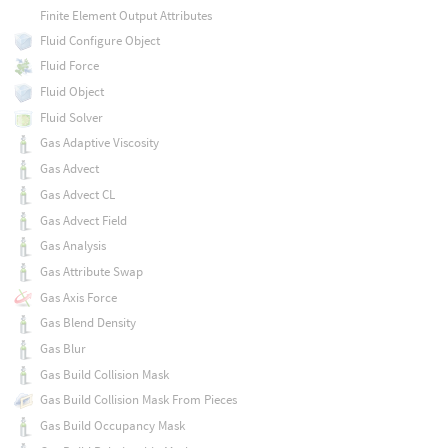
Finite Element Output Attributes
Fluid Configure Object
Fluid Force
Fluid Object
Fluid Solver
Gas Adaptive Viscosity
Gas Advect
Gas Advect CL
Gas Advect Field
Gas Analysis
Gas Attribute Swap
Gas Axis Force
Gas Blend Density
Gas Blur
Gas Build Collision Mask
Gas Build Collision Mask From Pieces
Gas Build Occupancy Mask