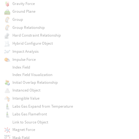
Gravity Force
Ground Plane
Group
Group Relationship
Hard Constraint Relationship
Hybrid Configure Object
Impact Analysis
Impulse Force
Index Field
Index Field Visualization
Initial Overlap Relationship
Instanced Object
Intangible Value
Labs Gas Expand from Temperature
Labs Gas Flamefront
Link to Source Object
Magnet Force
Mask Field