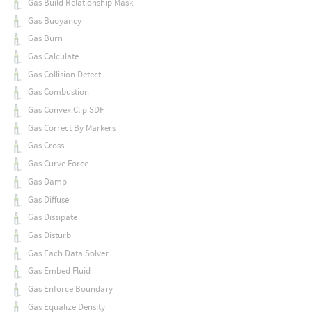
Gas Build Relationship Mask
Gas Buoyancy
Gas Burn
Gas Calculate
Gas Collision Detect
Gas Combustion
Gas Convex Clip SDF
Gas Correct By Markers
Gas Cross
Gas Curve Force
Gas Damp
Gas Diffuse
Gas Dissipate
Gas Disturb
Gas Each Data Solver
Gas Embed Fluid
Gas Enforce Boundary
Gas Equalize Density