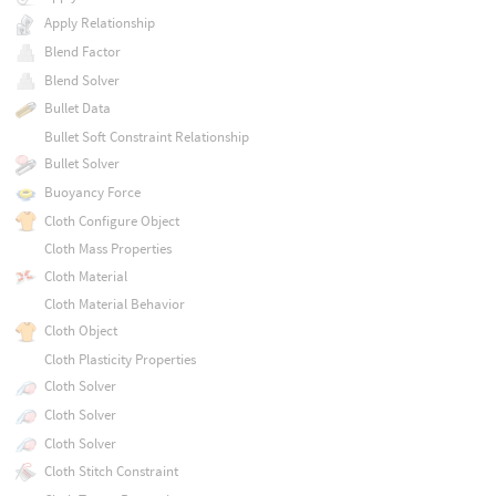
Apply Relationship
Blend Factor
Blend Solver
Bullet Data
Bullet Soft Constraint Relationship
Bullet Solver
Buoyancy Force
Cloth Configure Object
Cloth Mass Properties
Cloth Material
Cloth Material Behavior
Cloth Object
Cloth Plasticity Properties
Cloth Solver
Cloth Solver
Cloth Solver
Cloth Stitch Constraint