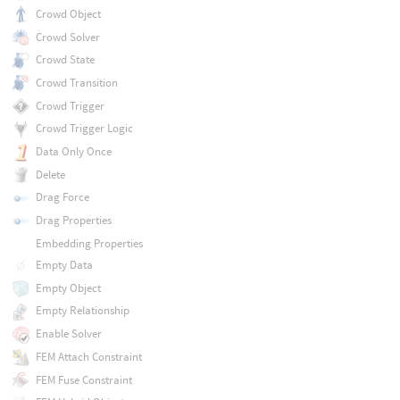
Crowd Object
Crowd Solver
Crowd State
Crowd Transition
Crowd Trigger
Crowd Trigger Logic
Data Only Once
Delete
Drag Force
Drag Properties
Embedding Properties
Empty Data
Empty Object
Empty Relationship
Enable Solver
FEM Attach Constraint
FEM Fuse Constraint