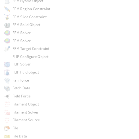
FEM Hybrid Object
FEM Region Constraint
FEM Slide Constraint
FEM Solid Object
FEM Solver
FEM Solver
FEM Target Constraint
FLIP Configure Object
FLIP Solver
FLIP fluid object
Fan Force
Fetch Data
Field Force
Filament Object
Filament Solver
Filament Source
File
File Data