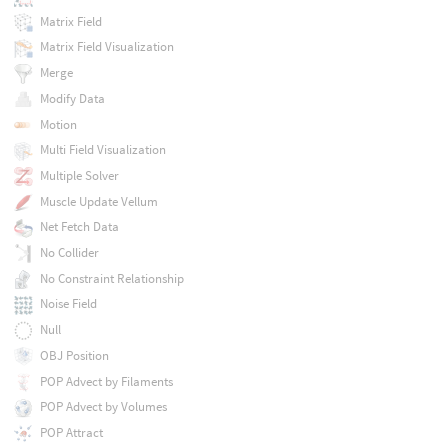
Matrix Field
Matrix Field Visualization
Merge
Modify Data
Motion
Multi Field Visualization
Multiple Solver
Muscle Update Vellum
Net Fetch Data
No Collider
No Constraint Relationship
Noise Field
Null
OBJ Position
POP Advect by Filaments
POP Advect by Volumes
POP Attract