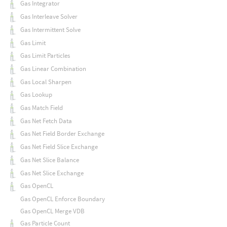
Gas Integrator
Gas Interleave Solver
Gas Intermittent Solve
Gas Limit
Gas Limit Particles
Gas Linear Combination
Gas Local Sharpen
Gas Lookup
Gas Match Field
Gas Net Fetch Data
Gas Net Field Border Exchange
Gas Net Field Slice Exchange
Gas Net Slice Balance
Gas Net Slice Exchange
Gas OpenCL
Gas OpenCL Enforce Boundary
Gas OpenCL Merge VDB
Gas Particle Count