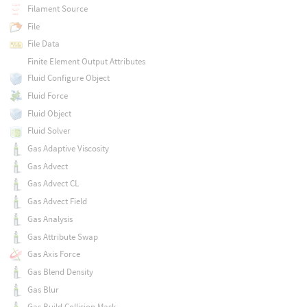
Filament Source
File
File Data
Finite Element Output Attributes
Fluid Configure Object
Fluid Force
Fluid Object
Fluid Solver
Gas Adaptive Viscosity
Gas Advect
Gas Advect CL
Gas Advect Field
Gas Analysis
Gas Attribute Swap
Gas Axis Force
Gas Blend Density
Gas Blur
Gas Build Collision Mask