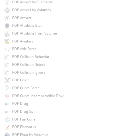
POP Advect by Filaments
POP Advect by Volumes
POP Attract
POP Attribute Blur
POP Attribute from Volume
POP Awaken
POP Axis Force
POP Collision Behavior
POP Collision Detect
POP Collision Ignore
POP Color
POP Curve Force
POP Curve Incompressible Flow
POP Drag
POP Drag Spin
POP Fan Cone
POP Fireworks
POP Float by Volumes