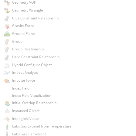
Geometry VOP
Geometry Wrangle
Glue Constraint Relationship
Gravity Force
Ground Plane
Group
Group Relationship
Hard Constraint Relationship
Hybrid Configure Object
Impact Analysis
Impulse Force
Index Field
Index Field Visualization
Initial Overlap Relationship
Instanced Object
Intangible Value
Labs Gas Expand from Temperature
Labs Gas Flamefront