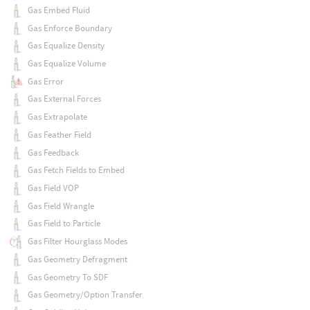
Gas Embed Fluid
Gas Enforce Boundary
Gas Equalize Density
Gas Equalize Volume
Gas Error
Gas External Forces
Gas Extrapolate
Gas Feather Field
Gas Feedback
Gas Fetch Fields to Embed
Gas Field VOP
Gas Field Wrangle
Gas Field to Particle
Gas Filter Hourglass Modes
Gas Geometry Defragment
Gas Geometry To SDF
Gas Geometry/Option Transfer