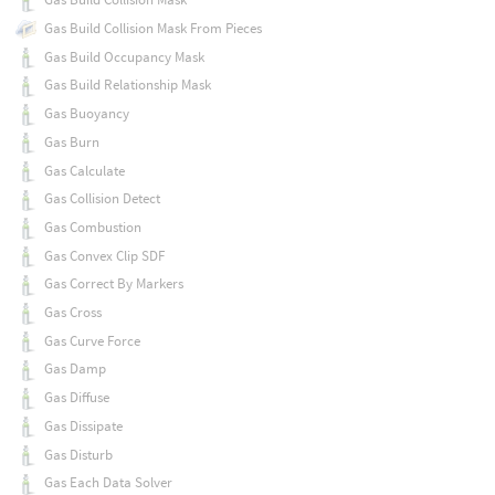
Gas Build Collision Mask From Pieces
Gas Build Occupancy Mask
Gas Build Relationship Mask
Gas Buoyancy
Gas Burn
Gas Calculate
Gas Collision Detect
Gas Combustion
Gas Convex Clip SDF
Gas Correct By Markers
Gas Cross
Gas Curve Force
Gas Damp
Gas Diffuse
Gas Dissipate
Gas Disturb
Gas Each Data Solver