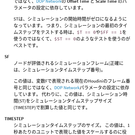
ではなく、
DOP Network
の
Offset Time
と
Scale Time
のパ
ラメータの設定に依存しています。
STは、シミュレーションの開始時間がゼロになるように
なっています。 つまり、シミュレーションの最初のタイ
ムステップをテストする時は、
$T == 0
や
$FF == 1
を
使うのではなくて、
$ST == 0
のようなテストを使うのが
ベストです。
SF
ノードが評価されるシミュレーションフレーム(正確に
は、シミュレーションタイムステップ番号)。
この値は、変数Fで表現される現在のHoudiniのフレーム番
号と同じではなく、
DOP Network
パラメータの設定に依存
しています。 代わりに、この値は、シミュレーション時
間(ST)をシミュレーションタイムステップサイズ
(TIMESTEP)で割算した値と同じです。
TIMESTEP
シミュレーションタイムステップのサイズ。 この値は、1
秒あたりのユニットで表現した値をスケールするのに役