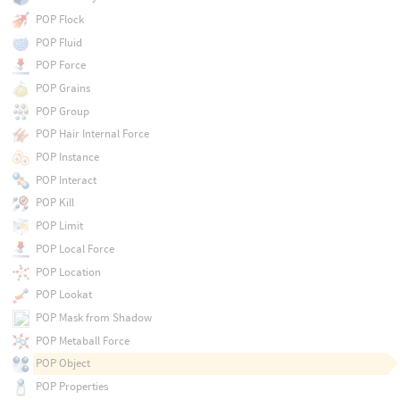
POP Flock
POP Fluid
POP Force
POP Grains
POP Group
POP Hair Internal Force
POP Instance
POP Interact
POP Kill
POP Limit
POP Local Force
POP Location
POP Lookat
POP Mask from Shadow
POP Metaball Force
POP Object
POP Properties