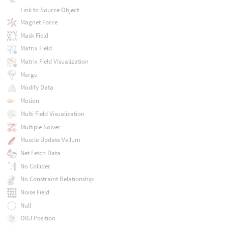
Link to Source Object
Magnet Force
Mask Field
Matrix Field
Matrix Field Visualization
Merge
Modify Data
Motion
Multi Field Visualization
Multiple Solver
Muscle Update Vellum
Net Fetch Data
No Collider
No Constraint Relationship
Noise Field
Null
OBJ Position