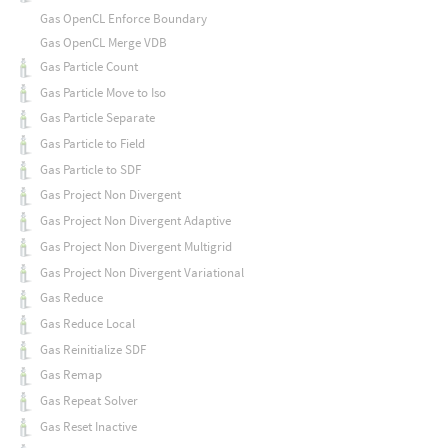
Gas OpenCL Enforce Boundary
Gas OpenCL Merge VDB
Gas Particle Count
Gas Particle Move to Iso
Gas Particle Separate
Gas Particle to Field
Gas Particle to SDF
Gas Project Non Divergent
Gas Project Non Divergent Adaptive
Gas Project Non Divergent Multigrid
Gas Project Non Divergent Variational
Gas Reduce
Gas Reduce Local
Gas Reinitialize SDF
Gas Remap
Gas Repeat Solver
Gas Reset Inactive