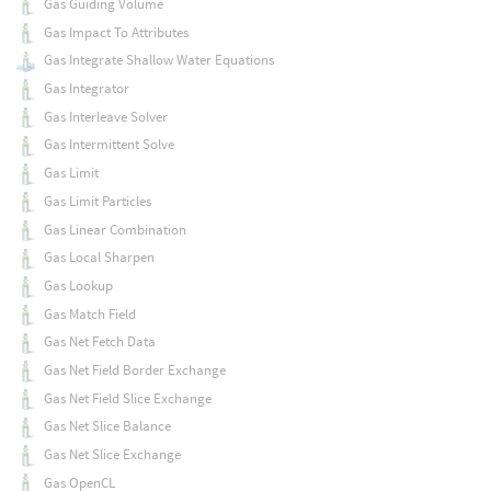
Gas Guiding Volume
Gas Impact To Attributes
Gas Integrate Shallow Water Equations
Gas Integrator
Gas Interleave Solver
Gas Intermittent Solve
Gas Limit
Gas Limit Particles
Gas Linear Combination
Gas Local Sharpen
Gas Lookup
Gas Match Field
Gas Net Fetch Data
Gas Net Field Border Exchange
Gas Net Field Slice Exchange
Gas Net Slice Balance
Gas Net Slice Exchange
Gas OpenCL