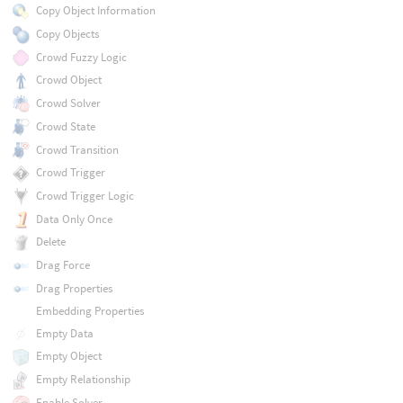
Copy Object Information
Copy Objects
Crowd Fuzzy Logic
Crowd Object
Crowd Solver
Crowd State
Crowd Transition
Crowd Trigger
Crowd Trigger Logic
Data Only Once
Delete
Drag Force
Drag Properties
Embedding Properties
Empty Data
Empty Object
Empty Relationship
Enable Solver