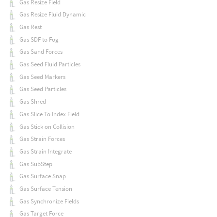
Gas Resize Field
Gas Resize Fluid Dynamic
Gas Rest
Gas SDF to Fog
Gas Sand Forces
Gas Seed Fluid Particles
Gas Seed Markers
Gas Seed Particles
Gas Shred
Gas Slice To Index Field
Gas Stick on Collision
Gas Strain Forces
Gas Strain Integrate
Gas SubStep
Gas Surface Snap
Gas Surface Tension
Gas Synchronize Fields
Gas Target Force