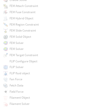
FEM Attach Constraint
FEM Fuse Constraint
FEM Hybrid Object
FEM Region Constraint
FEM Slide Constraint
FEM Solid Object
FEM Solver
FEM Solver
FEM Target Constraint
FLIP Configure Object
FLIP Solver
FLIP fluid object
Fan Force
Fetch Data
Field Force
Filament Object
Filament Solver