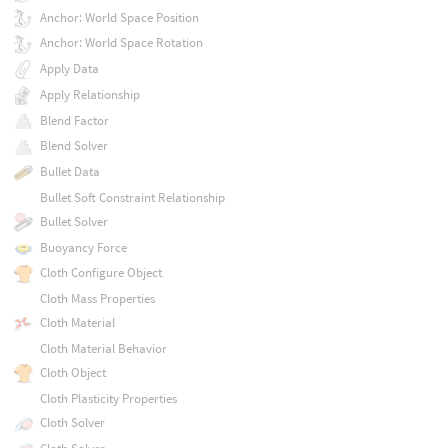
Anchor: World Space Position
Anchor: World Space Rotation
Apply Data
Apply Relationship
Blend Factor
Blend Solver
Bullet Data
Bullet Soft Constraint Relationship
Bullet Solver
Buoyancy Force
Cloth Configure Object
Cloth Mass Properties
Cloth Material
Cloth Material Behavior
Cloth Object
Cloth Plasticity Properties
Cloth Solver